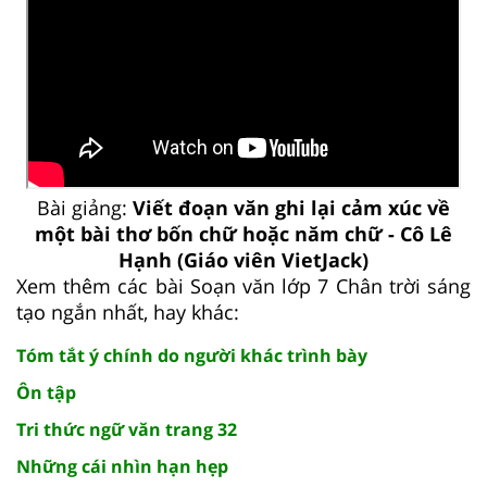
Bài giảng:
Viết đoạn văn ghi lại cảm xúc về
một bài thơ bốn chữ hoặc năm chữ - Cô Lê
Hạnh (Giáo viên VietJack)
Xem thêm các bài Soạn văn lớp 7 Chân trời sáng
tạo ngắn nhất, hay khác:
Tóm tắt ý chính do người khác trình bày
Ôn tập
Tri thức ngữ văn trang 32
Những cái nhìn hạn hẹp