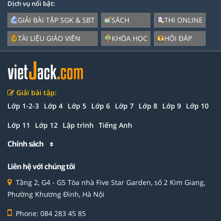
Dịch vụ nổi bật:
GIẢI BÀI TẬP SGK & SBT
SÁCH
THI ONLINE
TÀI LIỆU GIÁO VIÊN
KHÓA HỌC
HỎI ĐÁP
Giải bài tập:
Lớp 1-2-3
Lớp 4
Lớp 5
Lớp 6
Lớp 7
Lớp 8
Lớp 9
Lớp 10
Lớp 11
Lớp 12
Lập trình
Tiếng Anh
Chính sách
Liên hệ với chúng tôi
Tầng 2, G4 - G5 Tòa nhà Five Star Garden, số 2 Kim Giang,
Phường Khương Đình, Hà Nội
Phone: 084 283 45 85