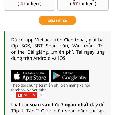
(
4
tài liệu )
(
57
tài liệu )
XEM TẤT CẢ
Đã có app VietJack trên điện thoại, giải bài
tập SGK, SBT Soạn văn, Văn mẫu, Thi
online, Bài giảng....miễn phí. Tải ngay ứng
dụng trên Android và iOS.
Theo dõi chúng tôi miễn phí trên mạng xã hội
facebook và youtube:
Loạt bài
soạn văn lớp 7 ngắn nhất
đầy đủ
Tập 1, Tập 2 được biên soạn bám sát sgk