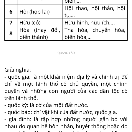
biến,…
Hội thao, hội thảo, hội
6
Hội (họp lại)
tụ,…
7
Hữu (có)
Hữu hình, hữu ích,...
Hóa (thay đổi,
Tha hóa, chuyển hóa,
8
biến thành)
biến hóa,…
QUẢNG CÁO
Giải nghĩa:
- quốc gia: là một khái niệm địa lý và chính trị để
chỉ về một lãnh thổ có chủ quyền, một chính
quyền và những con người của các dân tộc có
trên lãnh thổ.
- quốc kỳ: lá cờ của một đất nước.
- quốc bảo: chỉ vật khí của đất nước, quốc gia.
- gia đình: là tập hợp những người gắn bó với
nhau do quan hệ hôn nhân, huyết thống hoặc do