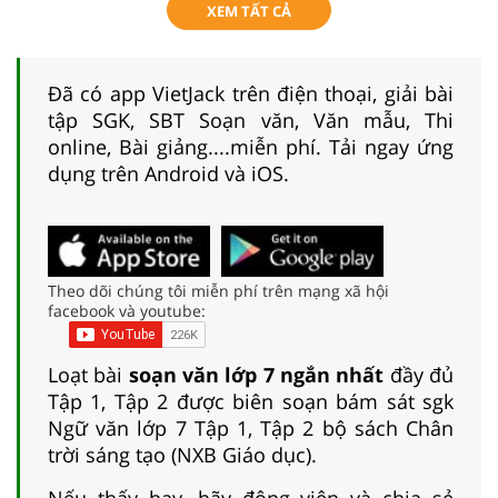
XEM TẤT CẢ
Đã có app VietJack trên điện thoại, giải bài
tập SGK, SBT Soạn văn, Văn mẫu, Thi
online, Bài giảng....miễn phí. Tải ngay ứng
dụng trên Android và iOS.
Theo dõi chúng tôi miễn phí trên mạng xã hội
facebook và youtube:
Loạt bài
soạn văn lớp 7 ngắn nhất
đầy đủ
Tập 1, Tập 2 được biên soạn bám sát sgk
Ngữ văn lớp 7 Tập 1, Tập 2 bộ sách Chân
trời sáng tạo (NXB Giáo dục).
Nếu thấy hay, hãy động viên và chia sẻ