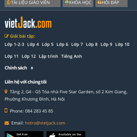
TÀI LIỆU GIÁO VIÊN
KHÓA HỌC
HỎI ĐÁP
Giải bài tập:
Lớp 1-2-3
Lớp 4
Lớp 5
Lớp 6
Lớp 7
Lớp 8
Lớp 9
Lớp 10
Lớp 11
Lớp 12
Lập trình
Tiếng Anh
Chính sách
Liên hệ với chúng tôi
Tầng 2, G4 - G5 Tòa nhà Five Star Garden, số 2 Kim Giang,
Phường Khương Đình, Hà Nội
Phone: 084 283 45 85
Email:
hotro@vietjack.com