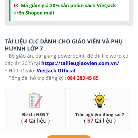
Mã giảm giá 20% sản phẩm sách VietJack
trên Shopee mall
TÀI LIỆU CLC DÀNH CHO GIÁO VIÊN VÀ PHỤ
HUYNH LỚP 7
+ Bộ giáo án, bài giảng powerpoint, đề thi file word có
đáp án 2025 tại
https://tailieugiaovien.com.vn/
+ Hỗ trợ zalo:
VietJack Official
+ Tổng đài hỗ trợ đăng ký :
084 283 45 85
Đề thi HSG 7
Trắc nghiệm đúng sai 7
(
4
tài liệu )
(
57
tài liệu )