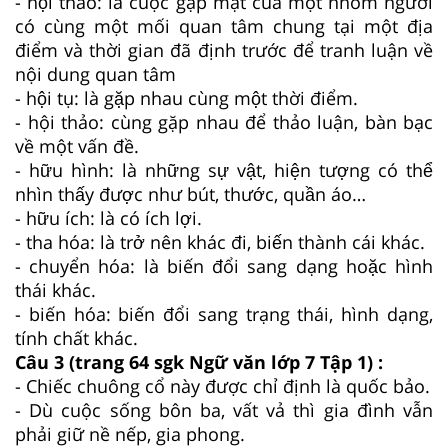
- hội thao: là cuộc gặp mặt của một nhóm người
có cùng một mối quan tâm chung tại một địa
điểm và thời gian đã định trước để tranh luận về
nội dung quan tâm
- hội tụ: là gặp nhau cùng một thời điểm.
- hội thảo: cùng gặp nhau để thảo luận, bàn bạc
về một vấn đề.
- hữu hình: là những sự vật, hiện tượng có thể
nhìn thấy được như bút, thước, quần áo…
- hữu ích: là có ích lợi.
- tha hóa: là trở nên khác đi, biến thành cái khác.
- chuyển hóa: là biến đổi sang dạng hoặc hình
thái khác.
- biến hóa: biến đổi sang trạng thái, hình dạng,
tính chất khác.
Câu 3 (trang 64 sgk Ngữ văn lớp 7 Tập 1) :
- Chiếc chuông cổ này được chỉ định là quốc bảo.
- Dù cuộc sống bôn ba, vất vả thì gia đình vẫn
phải giữ nề nếp, gia phong.