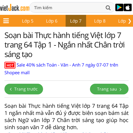
❯
Lớp 4
Lớp 5
Lớp 6
Lớp 7
Lớp 8
Lớp 9
Soạn bài Thực hành tiếng Việt lớp 7
trang 64 Tập 1 - Ngắn nhất Chân trời
sáng tạo
Sale 40% sách Toán - Văn - Anh 7 ngày 07-07 trên
HOT
Shopee mall
Trang trước
Trang sau
Soạn bài Thực hành tiếng Việt lớp 7 trang 64 Tập
1 ngắn nhất mà vẫn đủ ý được biên soạn bám sát
sách Ngữ văn lớp 7 Chân trời sáng tạo giúp học
sinh soạn văn 7 dễ dàng hơn.