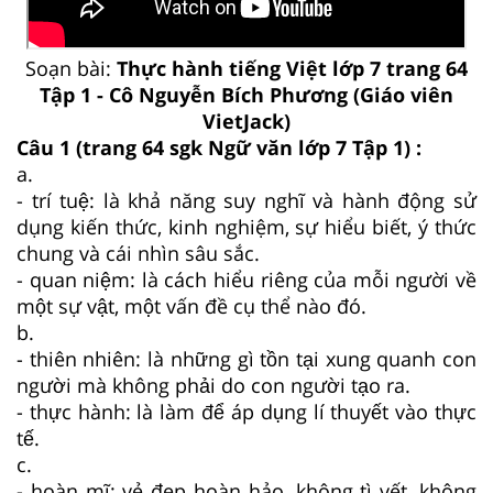
Soạn bài:
Thực hành tiếng Việt lớp 7 trang 64
Tập 1 - Cô Nguyễn Bích Phương (Giáo viên
VietJack)
Câu 1 (trang 64 sgk Ngữ văn lớp 7 Tập 1) :
a.
- trí tuệ: là khả năng suy nghĩ và hành động sử
dụng kiến thức, kinh nghiệm, sự hiểu biết, ý thức
chung và cái nhìn sâu sắc.
- quan niệm: là cách hiểu riêng của mỗi người về
một sự vật, một vấn đề cụ thể nào đó.
b.
- thiên nhiên: là những gì tồn tại xung quanh con
người mà không phải do con người tạo ra.
- thực hành: là làm để áp dụng lí thuyết vào thực
tế.
c.
- hoàn mĩ: vẻ đẹp hoàn hảo, không tì vết, không