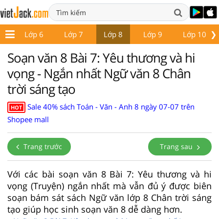
❯
 5
Lớp 6
Lớp 7
Lớp 8
Lớp 9
Lớp 10
Soạn văn 8 Bài 7: Yêu thương và hi
vọng - Ngắn nhất Ngữ văn 8 Chân
trời sáng tạo
Sale 40% sách Toán - Văn - Anh 8 ngày 07-07 trên
HOT
Shopee mall
Trang trước
Trang sau
Với các bài soạn văn 8 Bài 7: Yêu thương và hi
vọng (Truyện) ngắn nhất mà vẫn đủ ý được biên
soạn bám sát sách Ngữ văn lớp 8 Chân trời sáng
tạo giúp học sinh soạn văn 8 dễ dàng hơn.