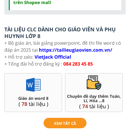
trên Shopee mall
TÀI LIỆU CLC DÀNH CHO GIÁO VIÊN VÀ PHỤ
HUYNH LỚP 8
+ Bộ giáo án, bài giảng powerpoint, đề thi file word có
đáp án 2025 tại
https://tailieugiaovien.com.vn/
+ Hỗ trợ zalo:
VietJack Official
+ Tổng đài hỗ trợ đăng ký :
084 283 45 85
Chuyên đề dạy thêm Toán,
Giáo án word 8
Lí, Hóa ...8
(
78
tài liệu )
(
74
tài liệu )
XEM TẤT CẢ