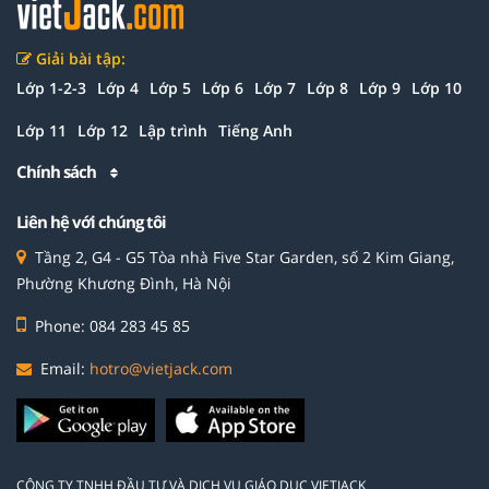
Giải bài tập:
Lớp 1-2-3
Lớp 4
Lớp 5
Lớp 6
Lớp 7
Lớp 8
Lớp 9
Lớp 10
Lớp 11
Lớp 12
Lập trình
Tiếng Anh
Chính sách
Liên hệ với chúng tôi
Tầng 2, G4 - G5 Tòa nhà Five Star Garden, số 2 Kim Giang,
Phường Khương Đình, Hà Nội
Phone: 084 283 45 85
Email:
hotro@vietjack.com
CÔNG TY TNHH ĐẦU TƯ VÀ DỊCH VỤ GIÁO DỤC VIETJACK