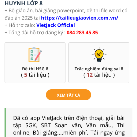
HUYNH LỚP 8
+ Bộ giáo án, bài giảng powerpoint, đề thi file word có
đáp án 2025 tại
https://tailieugiaovien.com.vn/
+ Hỗ trợ zalo:
VietJack Official
+ Tổng đài hỗ trợ đăng ký :
084 283 45 85
Đề thi HSG 8
Trắc nghiệm đúng sai 8
(
5
tài liệu )
(
12
tài liệu )
XEM TẤT CẢ
Đã có app VietJack trên điện thoại, giải bài
tập SGK, SBT Soạn văn, Văn mẫu, Thi
online, Bài giảng....miễn phí. Tải ngay ứng