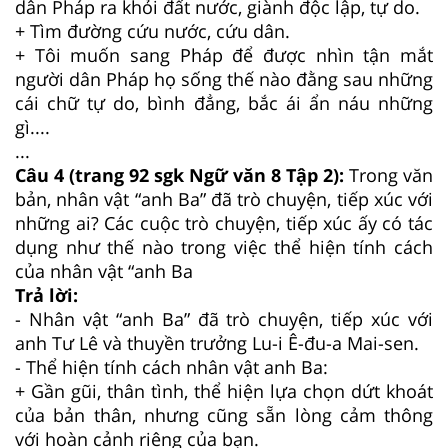
dân Pháp ra khỏi đất nước, giành độc lập, tự do.
+ Tìm đường cứu nước, cứu dân.
+ Tôi muốn sang Pháp để được nhìn tận mắt
người dân Pháp họ sống thế nào đằng sau những
cái chữ tự do, bình đẳng, bắc ái ẩn náu những
gì....
...
Câu 4 (trang 92 sgk Ngữ văn 8 Tập 2):
Trong văn
bản, nhân vật “anh Ba” đã trò chuyện, tiếp xúc với
những ai? Các cuộc trò chuyện, tiếp xúc ấy có tác
dụng như thế nào trong việc thể hiện tính cách
của nhân vật “anh Ba
Trả lời:
- Nhân vật “anh Ba” đã trò chuyện, tiếp xúc với
anh Tư Lê và thuyền trưởng Lu-i Ê-đu-a Mai-sen.
- Thể hiện tính cách nhân vật anh Ba:
+ Gần gũi, thân tình, thể hiện lựa chọn dứt khoát
của bản thân, nhưng cũng sẵn lòng cảm thông
với hoàn cảnh riêng của bạn.