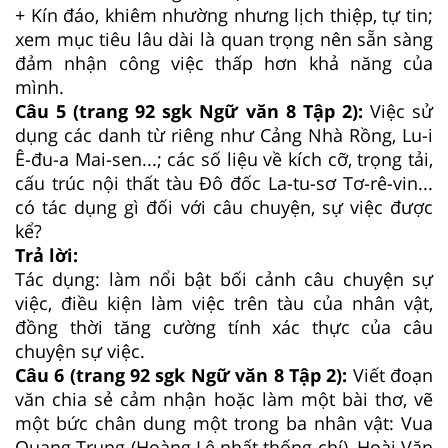
+ Kín đáo, khiêm nhường nhưng lịch thiệp, tự tin;
xem mục tiêu lâu dài là quan trọng nên sẵn sàng
đảm nhận công việc thấp hơn khả năng của
mình.
Câu 5 (trang 92 sgk Ngữ văn 8 Tập 2):
Việc sử
dụng các danh từ riêng như Cảng Nhà Rồng, Lu-i
Ê-đu-a Mai-sen...; các số liệu về kích cỡ, trọng tải,
cấu trúc nội thất tàu Đô đốc La-tu-sơ Tơ-rê-vin...
có tác dụng gì đối với câu chuyện, sự việc được
kể?
Trả lời:
Tác dụng: làm nổi bật bối cảnh câu chuyện sự
việc, điều kiện làm việc trên tàu của nhân vật,
đồng thời tăng cường tính xác thực của câu
chuyện sự việc.
Câu 6 (trang 92 sgk Ngữ văn 8 Tập 2):
Viết đoạn
văn chia sẻ cảm nhận hoặc làm một bài thơ, vẽ
một bức chân dung một trong ba nhân vật: Vua
Quang Trung (Hoàng Lê nhất thống chí), Hoài Văn