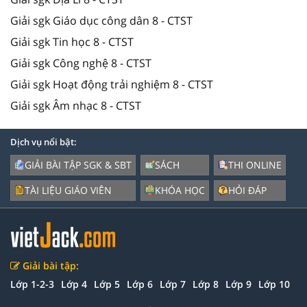
Giải sgk Giáo dục công dân 8 - CTST
Giải sgk Tin học 8 - CTST
Giải sgk Công nghệ 8 - CTST
Giải sgk Hoạt động trải nghiệm 8 - CTST
Giải sgk Âm nhạc 8 - CTST
Dịch vụ nổi bật:
GIẢI BÀI TẬP SGK & SBT
SÁCH
THI ONLINE
TÀI LIỆU GIÁO VIÊN
KHÓA HỌC
HỎI ĐÁP
Giải bài tập:
Lớp 1-2-3
Lớp 4
Lớp 5
Lớp 6
Lớp 7
Lớp 8
Lớp 9
Lớp 10