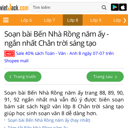
❯
ớp 5
Lớp 6
Lớp 7
Lớp 8
Lớp 9
Lớp 10
Soạn bài Bến Nhà Rồng năm ấy -
ngắn nhất Chân trời sáng tạo
Sale 40% sách Toán - Văn - Anh 8 ngày 07-07 trên
HOT
Shopee mall
Trang trước
Trang sau
Soạn bài Bến Nhà Rồng năm ấy trang 88, 89, 90,
91, 92 ngắn nhất mà vẫn đủ ý được biên soạn
bám sát sách Ngữ văn lớp 8 Chân trời sáng tạo
giúp học sinh soạn văn 8 dễ dàng hơn.
Soạn bài Bến Nhà Rồng năm ấy (hay nhất)
Tóm tắt Bến Nhà Rồng năm ấy