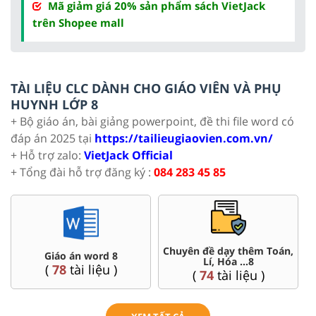
Mã giảm giá 20% sản phẩm sách VietJack
trên Shopee mall
TÀI LIỆU CLC DÀNH CHO GIÁO VIÊN VÀ PHỤ
HUYNH LỚP 8
+ Bộ giáo án, bài giảng powerpoint, đề thi file word có
đáp án 2025 tại
https://tailieugiaovien.com.vn/
+ Hỗ trợ zalo:
VietJack Official
+ Tổng đài hỗ trợ đăng ký :
084 283 45 85
Chuyên đề dạy thêm Toán,
Giáo án word 8
Lí, Hóa ...8
(
78
tài liệu )
(
74
tài liệu )