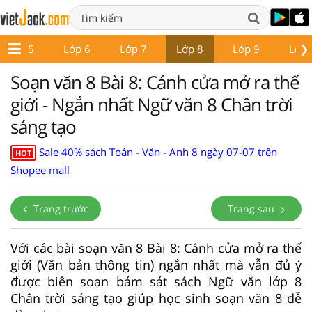
❯
Lớp 5
Lớp 6
Lớp 7
Lớp 8
Lớp 9
Lớp 
Soạn văn 8 Bài 8: Cánh cửa mở ra thế
giới - Ngắn nhất Ngữ văn 8 Chân trời
sáng tạo
Sale 40% sách Toán - Văn - Anh 8 ngày 07-07 trên
HOT
Shopee mall
Trang trước
Trang sau
Với các bài soạn văn 8 Bài 8: Cánh cửa mở ra thế
giới (Văn bản thông tin) ngắn nhất mà vẫn đủ ý
được biên soạn bám sát sách Ngữ văn lớp 8
Chân trời sáng tạo giúp học sinh soạn văn 8 dễ