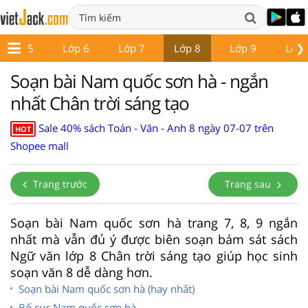
❯
Lớp 5
Lớp 6
Lớp 7
Lớp 8
Lớp 9
Lớp 
Soạn bài Nam quốc sơn hà - ngắn
nhất Chân trời sáng tạo
Sale 40% sách Toán - Văn - Anh 8 ngày 07-07 trên
HOT
Shopee mall
Trang trước
Trang sau
Soạn bài Nam quốc sơn hà trang 7, 8, 9 ngắn
nhất mà vẫn đủ ý được biên soạn bám sát sách
Ngữ văn lớp 8 Chân trời sáng tạo giúp học sinh
soạn văn 8 dễ dàng hơn.
Soạn bài Nam quốc sơn hà (hay nhất)
Bố cục Nam quốc sơn hà