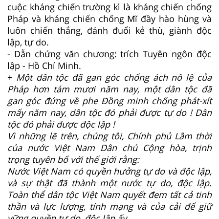
cuộc kháng chiến trường kì là kháng chiến chống
Pháp và kháng chiến chống Mĩ đầy hào hùng và
luôn chiến thắng, đánh đuổi kẻ thù, giành độc
lập, tự do.
- Dẫn chứng văn chương: trích Tuyên ngôn độc
lập - Hồ Chí Minh.
+
Một dân tộc đã gan góc chống ách nô lệ của
Pháp hơn tám mươi năm nay, một dân tộc đã
gan góc đứng về phe Đồng minh chống phát-xít
mấy năm nay, dân tộc đó phải được tự do ! Dân
tộc đó phải được độc lập !
Vì những lẽ trên, chúng tôi, Chính phủ Lâm thời
của nước Việt Nam Dân chủ Cộng hòa, trịnh
trọng tuyên bố với thế giới rằng:
Nước Việt Nam có quyền hưởng tự do và độc lập,
và sự thật đã thành một nước tự do, độc lập.
Toàn thể dân tộc Việt Nam quyết đem tất cả tinh
thần và lực lượng, tính mạng và của cải để giữ
vững quyền tự do, độc lập ấy.