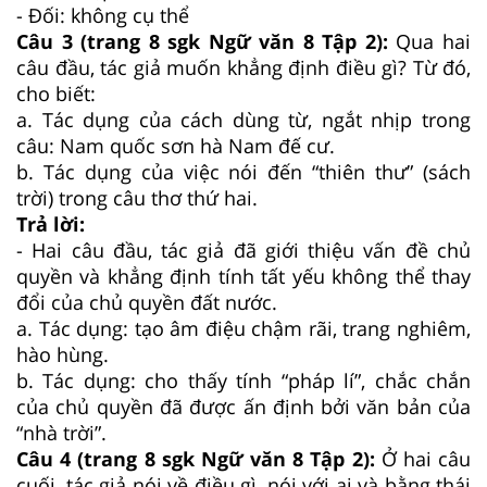
- Đối: không cụ thể
Câu 3 (trang 8 sgk Ngữ văn 8 Tập 2):
Qua hai
câu đầu, tác giả muốn khẳng định điều gì? Từ đó,
cho biết:
a. Tác dụng của cách dùng từ, ngắt nhịp trong
câu: Nam quốc sơn hà Nam đế cư.
b. Tác dụng của việc nói đến “thiên thư” (sách
trời) trong câu thơ thứ hai.
Trả lời:
- Hai câu đầu, tác giả đã giới thiệu vấn đề chủ
quyền và khẳng định tính tất yếu không thể thay
đổi của chủ quyền đất nước.
a. Tác dụng: tạo âm điệu chậm rãi, trang nghiêm,
hào hùng.
b. Tác dụng: cho thấy tính “pháp lí”, chắc chắn
của chủ quyền đã được ấn định bởi văn bản của
“nhà trời”.
Câu 4 (trang 8 sgk Ngữ văn 8 Tập 2):
Ở hai câu
cuối, tác giả nói về điều gì, nói với ai và bằng thái