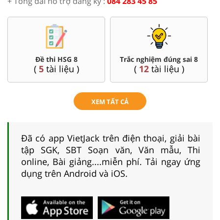
+ Tổng đài hỗ trợ đăng ký :
084 283 45 85
Đề thi HSG 8
Trắc nghiệm đúng sai 8
(
5
tài liệu )
(
12
tài liệu )
XEM TẤT CẢ
Đã có app VietJack trên điện thoại, giải bài
tập SGK, SBT Soạn văn, Văn mẫu, Thi
online, Bài giảng....miễn phí. Tải ngay ứng
dụng trên Android và iOS.