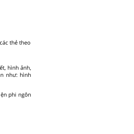
các thẻ theo
ết, hình ảnh,
an như: hình
iện phi ngôn