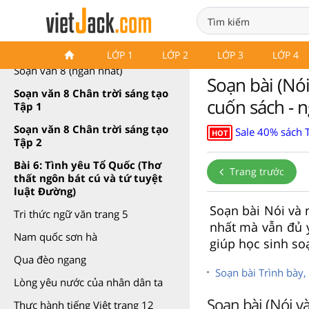
Soạn văn 8 Chân trời sáng tạo
LỚP 1
LỚP 2
LỚP 3
LỚP 4
Soạn văn 8 (ngắn nhất)
Soạn bài (Nói
Soạn văn 8 Chân trời sáng tạo
cuốn sách - n
Tập 1
Soạn văn 8 Chân trời sáng tạo
Sale 40% sách 
HOT
Tập 2
Bài 6: Tình yêu Tổ Quốc (Thơ
Trang trước
thất ngôn bát cú và tứ tuyệt
luật Đường)
Soạn bài Nói và 
Tri thức ngữ văn trang 5
nhất mà vẫn đủ 
Nam quốc sơn hà
giúp học sinh so
Qua đèo ngang
Soạn bài Trình bày,
Lòng yêu nước của nhân dân ta
Soạn bài (Nói và
Thực hành tiếng Việt trang 12