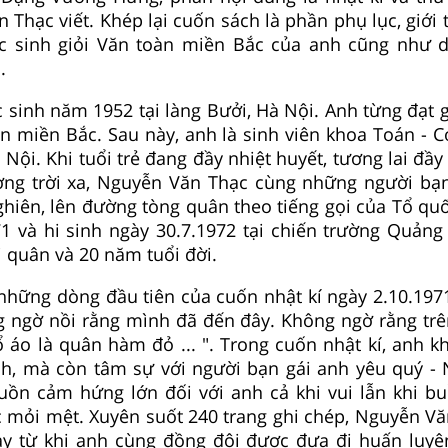
n Thạc viết. Khép lại cuốn sách là phần phụ lục, giới t
ọc sinh giỏi Văn toàn miền Bắc của anh cũng như 
.
sinh năm 1952 tại làng Bưởi, Hà Nội. Anh từng đạt g
àn miền Bắc. Sau này, anh là sinh viên khoa Toán - C
Nội. Khi tuổi trẻ đang đầy nhiệt huyết, tương lai đầ
ng trời xa, Nguyễn Văn Thạc cùng những người bạ
nghiên, lên đường tòng quân theo tiếng gọi của Tổ qu
1 và hi sinh ngày 30.7.1972 tại chiến trường Quảng 
i quân và 20 năm tuổi đời.
 những dòng đầu tiên của cuốn nhật kí ngày 2.10.1971
 ngờ nồi rằng mình đã đến đây. Không ngờ rằng tr
ổ áo là quân hàm đỏ ... ". Trong cuốn nhật kí, anh k
nh, mà còn tâm sự với người bạn gái anh yêu quý -
guồn cảm hứng lớn đối với anh cả khi vui lẫn khi bu
 mỏi mệt. Xuyên suốt 240 trang ghi chép, Nguyễn Văn
y từ khi anh cùng đồng đội được đưa đi huấn luyện