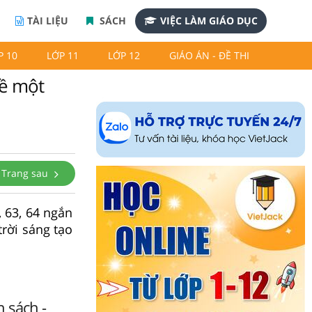
TÀI LIỆU
SÁCH
VIỆC LÀM GIÁO DỤC
P 10
LỚP 11
LỚP 12
GIÁO ÁN - ĐỀ THI
về một
Trang sau
, 63, 64 ngắn
rời sáng tạo
n sách -