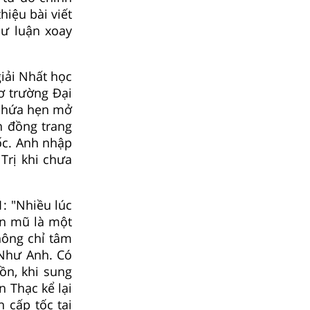
hiệu bài viết
dư luận xoay
iải Nhất học
ơ trường Đại
y hứa hẹn mở
n đồng trang
ốc. Anh nhập
Trị khi chưa
: "Nhiều lúc
ên mũ là một
hông chỉ tâm
 Như Anh. Có
ồn, khi sung
 Thạc kể lại
 cấp tốc tại