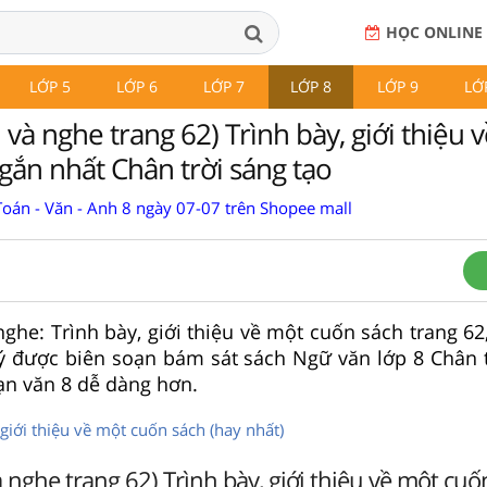
HỌC ONLINE
LỚP 5
LỚP 6
LỚP 7
LỚP 8
LỚP 9
LỚ
 và nghe trang 62) Trình bày, giới thiệu 
gắn nhất Chân trời sáng tạo
Toán - Văn - Anh 8 ngày 07-07 trên Shopee mall
nghe: Trình bày, giới thiệu về một cuốn sách trang 62
ý được biên soạn bám sát sách Ngữ văn lớp 8 Chân t
ạn văn 8 dễ dàng hơn.
 giới thiệu về một cuốn sách (hay nhất)
 nghe trang 62) Trình bày, giới thiệu về một cuố