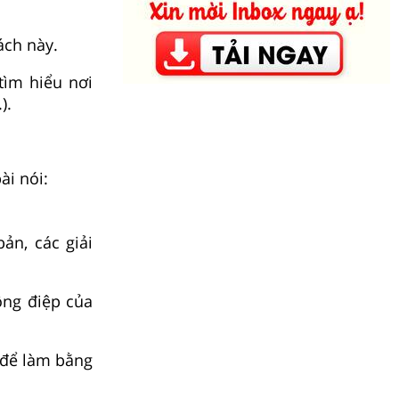
ách này.
tìm hiểu nơi
).
ài nói:
ản, các giải
ông điệp của
h để làm bằng