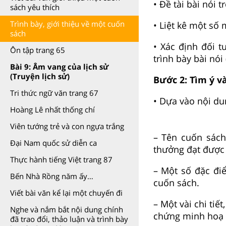
• Đề tài bài nói 
sách yêu thích
Trình bày, giới thiệu về một cuốn
• Liệt kê một số
sách
• Xác định đối t
Ôn tập trang 65
trình bày bài nói
Bài 9: Âm vang của lịch sử
(Truyện lịch sử)
Bước 2: Tìm ý và
Tri thức ngữ văn trang 67
• Dựa vào nội dun
Hoàng Lê nhất thống chí
Viên tướng trẻ và con ngựa trắng
– Tên cuốn sách,
Đại Nam quốc sử diễn ca
thưởng đạt được (
Thực hành tiếng Việt trang 87
– Một số đặc đi
Bến Nhà Rồng năm ấy…
cuốn sách.
Viết bài văn kể lại một chuyến đi
– Một vài chi tiế
Nghe và nắm bắt nội dung chính
chứng minh hoạ c
đã trao đổi, thảo luận và trình bày