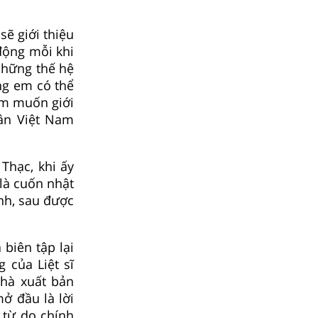
sẽ giới thiệu
động mỗi khi
những thế hệ
ng em có thể
em muốn giới
dân Việt Nam
Thạc, khi ấy
 là cuốn nhật
nh, sau được
biên tập lại
 của Liệt sĩ
hà xuất bản
ở đầu là lời
 từ do chính