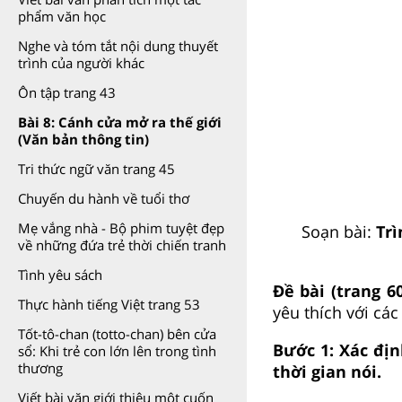
phẩm văn học
Nghe và tóm tắt nội dung thuyết
trình của người khác
Ôn tập trang 43
Bài 8: Cánh cửa mở ra thế giới
(Văn bản thông tin)
Tri thức ngữ văn trang 45
Chuyến du hành về tuổi thơ
Mẹ vắng nhà - Bộ phim tuyệt đẹp
Soạn bài:
Trì
về những đứa trẻ thời chiến tranh
Tình yêu sách
Đề bài (trang 6
Thực hành tiếng Việt trang 53
yêu thích với các
Tốt-tô-chan (totto-chan) bên cửa
Bước 1: Xác địn
sổ: Khi trẻ con lớn lên trong tình
thương
thời gian nói.
Viết bài văn giới thiệu một cuốn