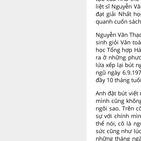
liệt sĩ Nguyễn Vă
đạt giải Nhất h
quanh cuốn sách
Nguyễn Văn Thạc 
sinh giỏi Văn to
học Tổng hợp Hà 
ra ở những phươ
lứa xếp lại bút 
ngũ ngày 6.9.197
đầy 10 tháng tuổ
Anh đặt bút viết
mình cũng không
ngôi sao. Trên c
sự với chính mì
thể nói, cô là n
sức cũng như lúc
những tháng ngà