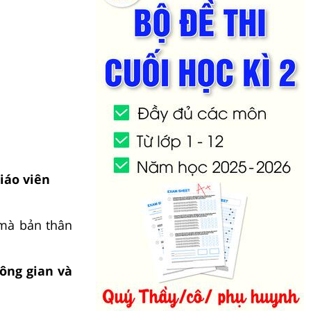
iáo viên
 mà bản thân
hông gian và