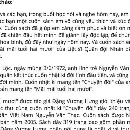
khảo:
 và các bạn, trong buổi học nói và nghe hôm nay, em 
các bạn một cuốn sách em vô cùng yêu thích và xúc 
y. Cuốn sách đã giúp em càng cảm phục và biết ơn 
 đã chiến đấu hết mình để giành lấy độc lập, để chú
 hòa bình, đủ đầy như ngày hôm nay. Và cuốn sách 
Mãi mãi tuổi hai mươi” của Liệt sĩ Quân đội Nhân 
.
 Lộc, ngày mùng 3/6/1972, anh lính trẻ Nguyễn Văn 
quân kết thúc cuốn nhật kí đời lính đầu tiên, và cũng
 đời mình. Cuốn nhật kí mang tên "Chuyện đời" của a
 bản mang tên "Mãi mãi tuổi hai mươi".
i mươi" được tác giả Đặng Vương Hưng giới thiệu và 
c thư cùng cuốn nhật kí "Chuyện đời" dày 240 trang
dân Việt Nam Nguyễn Văn Thạc. Cuốn sách được N
 bản năm 2005. Sách dày 319 trang bao gồm phần m
 Đặng Vương Hưng, phần nội dung là nhật kí và thư