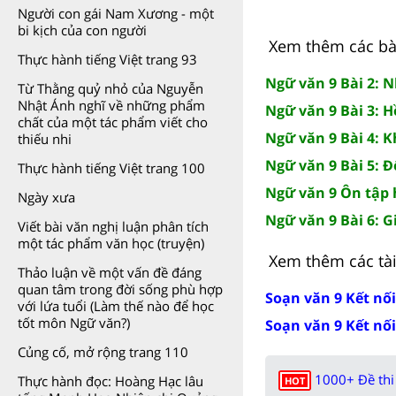
Người con gái Nam Xương - một
bi kịch của con người
Xem thêm các bài
Thực hành tiếng Việt trang 93
Ngữ văn 9 Bài 2: 
Từ Thằng quỷ nhỏ của Nguyễn
Nhật Ánh nghĩ về những phẩm
Ngữ văn 9 Bài 3: 
chất của một tác phẩm viết cho
Ngữ văn 9 Bài 4: 
thiếu nhi
Ngữ văn 9 Bài 5: Đ
Thực hành tiếng Việt trang 100
Ngữ văn 9 Ôn tập h
Ngày xưa
Ngữ văn 9 Bài 6: 
Viết bài văn nghị luận phân tích
một tác phẩm văn học (truyện)
Xem thêm các tài 
Thảo luận về một vấn đề đáng
quan tâm trong đời sống phù hợp
Soạn văn 9 Kết nối
với lứa tuổi (Làm thế nào để học
tốt môn Ngữ văn?)
Soạn văn 9 Kết nối
Củng cố, mở rộng trang 110
1000+ Đề thi 
Thực hành đọc: Hoàng Hạc lâu
HOT