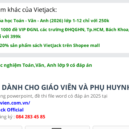
m khác của Vietjack:
 học Toán - Văn - Anh (2026) lớp 1-12 chỉ với 250k
 1000 đề VIP ĐGNL các trường ĐHQGHN, Tp.HCM, Bách Khoa,
ỉ với 399k
 20% sản phẩm sách VietJack trên Shopee mall
ắc nghiệm Toán,Văn, Anh lớp 9 có đáp án
LC DÀNH CHO GIÁO VIÊN VÀ PHỤ HUYN
ảng powerpoint, đề thi file word có đáp án 2025 tại
ovien.com.vn/
ack Official
ăng ký :
084 283 45 85