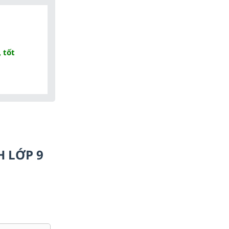
 tốt
H LỚP 9