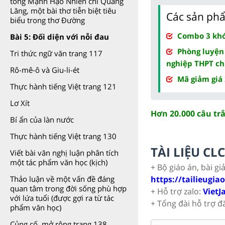
tống Mạnh Hạo Nhiên chi Quảng
Lăng, một bài thơ tiễn biệt tiêu
Các sản phẩ
biểu trong thơ Đường
Combo 3 khóa
Bài 5: Đối diện với nỗi đau
Phòng luyện
Tri thức ngữ văn trang 117
nghiệp THPT ch
Rô-mê-ô và Giu-li-ét
Mã giảm giá
Thực hành tiếng Việt trang 121
Lơ Xít
Hơn 20.000 câu tr
Bí ẩn của làn nước
Thực hành tiếng Việt trang 130
TÀI LIỆU C
Viết bài văn nghị luận phân tích
một tác phẩm văn học (kịch)
+ Bộ giáo án, bài gi
https://tailieugia
Thảo luận về một vấn đề đáng
quan tâm trong đời sống phù hợp
+ Hỗ trợ zalo:
VietJ
với lứa tuổi (được gợi ra từ tác
+ Tổng đài hỗ trợ đ
phẩm văn học)
Củng cố, mở rộng trang 138