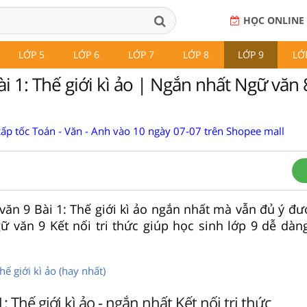
HỌC ONLINE
LỚP 5
LỚP 6
LỚP 7
LỚP 8
LỚP 9
LỚ
i 1: Thế giới kì ảo | Ngắn nhất Ngữ văn 
cấp tốc Toán - Văn - Anh vào 10 ngày 07-07 trên Shopee mall
 văn 9 Bài 1: Thế giới kì ảo ngắn nhất mà vẫn đủ ý đ
 văn 9 Kết nối tri thức giúp học sinh lớp 9 dễ dàn
ế giới kì ảo (hay nhất)
: Thế giới kì ảo - ngắn nhất Kết nối tri thức