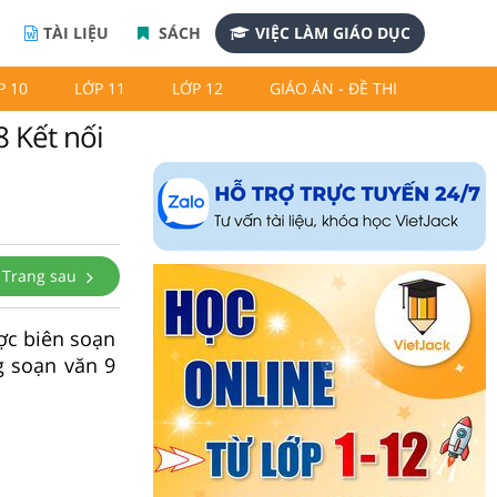
TÀI LIỆU
SÁCH
VIỆC LÀM GIÁO DỤC
P 10
LỚP 11
LỚP 12
GIÁO ÁN - ĐỀ THI
8 Kết nối
Trang sau
ược biên soạn
g soạn văn 9