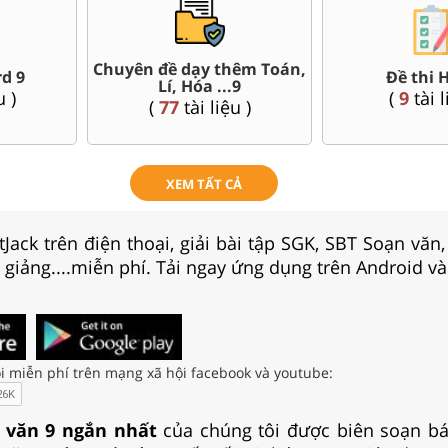
Chuyên đề dạy thêm Toán,
d 9
Đề thi 
Lí, Hóa ...9
u )
(
9
tài l
(
77
tài liệu )
XEM TẤT CẢ
Jack trên điện thoại, giải bài tập SGK, SBT Soạn văn
i giảng....miễn phí. Tải ngay ứng dụng trên Android và
i miễn phí trên mạng xã hội facebook và youtube:
 văn 9 ngắn nhất
của chúng tôi được biên soạn bá