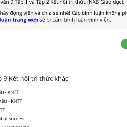
ăn 9 Tập 1 và Tập 2 Kết nối tri thức (NXB Giáo dục).
 hãy động viên và chia sẻ nhé! Các bình luận không p
 luận trang web
sẽ bị cấm bình luận vĩnh viễn.
p 9 Kết nối tri thức khác
t) - KNTT
hất) - KNTT
NTT
obal Success