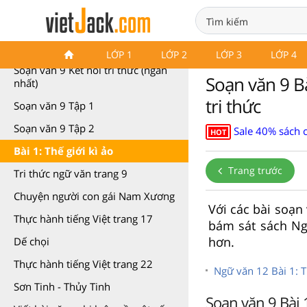
Soạn văn 9 Kết nối tri thức
LỚP 1
LỚP 2
LỚP 3
LỚP 4
Soạn văn 9 Kết nối tri thức (ngắn
Soạn văn 9 Bà
nhất)
tri thức
Soạn văn 9 Tập 1
Soạn văn 9 Tập 2
Sale 40% sách 
HOT
Bài 1: Thế giới kì ảo
Trang trước
Tri thức ngữ văn trang 9
Chuyện người con gái Nam Xương
Với các bài soạn
Thực hành tiếng Việt trang 17
bám sát sách Ngữ
hơn.
Dế chọi
Thực hành tiếng Việt trang 22
Ngữ văn 12 Bài 1: Th
Sơn Tinh - Thủy Tinh
Soạn văn 9 Bài 1