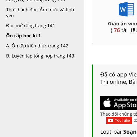
Thực hành đọc: Âm mưu và tình
yêu
Bài giảng Powerpoint Văn,
 kì 9
Giáo án wor
Đọc mở rộng trang 141
Sử, Địa 9....
(
76
tài liệ
(
36
tài liệu )
Ôn tập học kì 1
A. Ôn tập kiến thức trang 142
B. Luyện tập tổng hợp trang 143
Đã có app Viet
Thi online, Bà
Theo dõi chúng tô
Loạt bài
Soạn