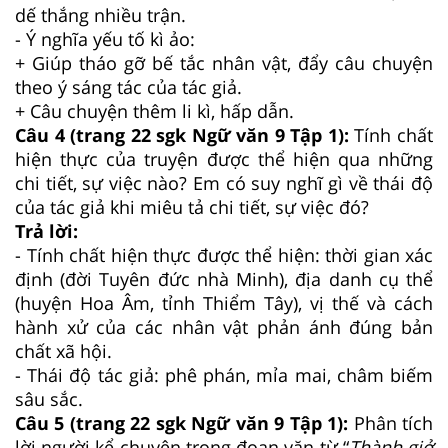
dế thắng nhiều trận.
- Ý nghĩa yếu tố kì ảo:
+ Giúp tháo gỡ bế tắc nhân vật, đẩy câu chuyện
theo ý sáng tác của tác giả.
+ Câu chuyện thêm li kì, hấp dẫn.
Câu 4 (trang 22 sgk Ngữ văn 9 Tập 1):
Tính chất
hiện thực của truyện được thể hiện qua những
chi tiết, sự việc nào? Em có suy nghĩ gì về thái độ
của tác giả khi miêu tả chi tiết, sự việc đó?
Trả lời:
- Tính chất hiện thực được thể hiện: thời gian xác
định (đời Tuyên đức nhà Minh), địa danh cụ thể
(huyện Hoa Âm, tỉnh Thiểm Tây), vị thế và cách
hành xử của các nhân vật phản ánh đúng bản
chất xã hội.
- Thái độ tác giả: phê phán, mỉa mai, châm biếm
sâu sắc.
Câu 5 (trang 22 sgk Ngữ văn 9 Tập 1):
Phân tích
lời người kể chuyện trong đoạn văn từ “
Thành giở