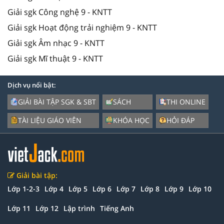
Giải sgk Công nghệ 9 - KNTT
Giải sgk Hoạt động trải nghiệm 9 - KNTT
Giải sgk Âm nhạc 9 - KNTT
Giải sgk Mĩ thuật 9 - KNTT
Dịch vụ nổi bật:
GIẢI BÀI TẬP SGK & SBT
SÁCH
THI ONLINE
TÀI LIỆU GIÁO VIÊN
KHÓA HỌC
HỎI ĐÁP
Giải bài tập:
Lớp 1-2-3
Lớp 4
Lớp 5
Lớp 6
Lớp 7
Lớp 8
Lớp 9
Lớp 10
Lớp 11
Lớp 12
Lập trình
Tiếng Anh