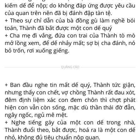
kiếm dế để nộp; do không đáp ứng được yêu cầu
của quan trên nên đã bị đánh đập tàn tệ.
+ Theo sự chỉ dẫn của bà đồng gù làm nghề bói
toán, Thành đã bắt được một con dế quý
+ Cha mẹ đi vắng, đứa con trai của Thành tò mò
mở lồng xem, để dế nhảy mất; sợ bị cha đánh, nó
bỏ trốn, rơi xuống giếng.
QUẢNG CÁO
+ Ban đầu nghe tin mất dế quý, Thành tức giận,
nhưng thấy con chết, vợ chồng Thành rất đau xót,
đêm định liệm xác con đem chôn thì chợt phát
hiện con vẫn còn sống, mặc dù thần thái đờ đẫn,
ngây ngốc, ngủ mê mệt.
+ Nghe tiếng gáy của một con dế trong nhà,
Thành đuổi theo, bắt được, hoá ra là một con dế
nhỏ, không đủ tiêu chuẩn nộp quan.