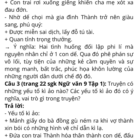
+ Con trai rơi xuống giếng khiến cha mẹ xót xa
đau đớn.
- Nhờ dế chọi mà gia đình Thành trở nên giàu
sang, phú quý:
+ Được miễn sai dịch, lấy đỗ tú tài.
+ Quan tỉnh trọng thưởng.
→ Ý nghĩa: Hai tình huống đối lập phi lí mà
nguyên nhân chỉ ở 1 con dế. Qua đó phê phán sự
vô lối, tùy tiện của những kẻ cầm quyền và sự
mong manh, bất trắc, phúc họa khôn lường của
những người dân dưới chế độ đó.
Câu 3 (trang 22 sgk Ngữ văn 9 Tập 1):
Truyện có
những yếu tố kì ảo nào? Các yếu tố kì ảo đó có ý
nghĩa, vai trò gì trong truyện?
Trả lời:
- Yếu tố kì ảo:
+ Mảnh giấy do bà đồng gù ném ra khi vợ thành
xin bói có những hình vẽ chỉ dẫn kì lạ.
+ Đứa con trai Thành hóa thân thành con dế, đấu