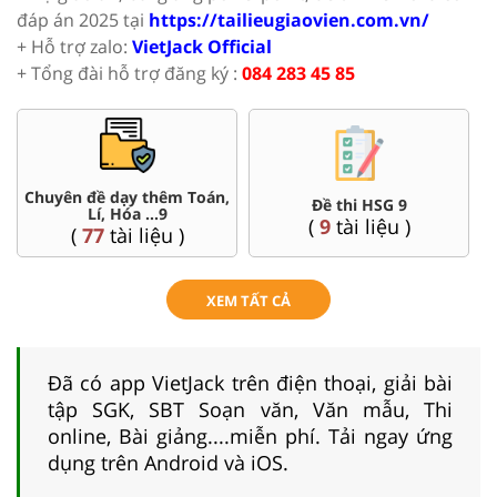
đáp án 2025 tại
https://tailieugiaovien.com.vn/
+ Hỗ trợ zalo:
VietJack Official
+ Tổng đài hỗ trợ đăng ký :
084 283 45 85
n đề dạy thêm Toán,
Đề thi v
Đề thi HSG 9
Lí, Hóa ...9
Nội, Tp
(
9
tài liệu )
(
77
tài liệu )
(
45
XEM TẤT CẢ
Đã có app VietJack trên điện thoại, giải bài
tập SGK, SBT Soạn văn, Văn mẫu, Thi
online, Bài giảng....miễn phí. Tải ngay ứng
dụng trên Android và iOS.