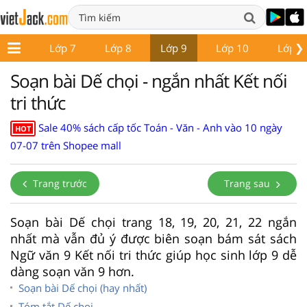
❯
ớp 6
Lớp 7
Lớp 8
Lớp 9
Lớp 10
Lớp 1
Soạn bài Dế chọi - ngắn nhất Kết nối
tri thức
Sale 40% sách cấp tốc Toán - Văn - Anh vào 10 ngày
HOT
07-07 trên Shopee mall
Trang trước
Trang sau
Soạn bài Dế chọi trang 18, 19, 20, 21, 22 ngắn
nhất mà vẫn đủ ý được biên soạn bám sát sách
Ngữ văn 9 Kết nối tri thức giúp học sinh lớp 9 dễ
dàng soạn văn 9 hơn.
Soạn bài Dế chọi (hay nhất)
Tóm tắt Dế chọi