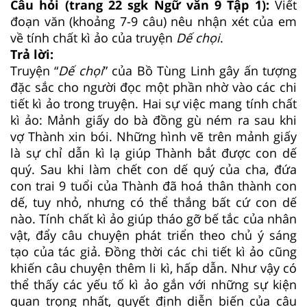
Câu hỏi (trang 22 sgk Ngữ văn 9 Tập 1):
Viết
đoạn văn (khoảng 7-9 câu) nêu nhận xét của em
về tính chất kì ảo của truyện
Dế chọi
.
Trả lời:
Truyện “
Dế chọi
” của Bồ Tùng Linh gây ấn tượng
đặc sắc cho người đọc một phần nhờ vào các chi
tiết kì ảo trong truyện. Hai sự việc mang tính chất
kì ảo: Mảnh giấy do bà đồng gù ném ra sau khi
vợ Thành xin bói. Những hình vẽ trên mảnh giấy
là sự chỉ dẫn kì lạ giúp Thành bắt được con dế
quý. Sau khi làm chết con dế quý của cha, đứa
con trai 9 tuổi của Thành đã hoá thân thành con
dế, tuy nhỏ, nhưng có thể thắng bất cứ con dế
nào. Tính chất kì ảo giúp tháo gỡ bế tắc của nhân
vật, đẩy câu chuyện phát triển theo chủ ý sáng
tạo của tác giả. Đồng thời các chi tiết kì ảo cũng
khiến câu chuyện thêm li kì, hấp dẫn. Như vậy có
thể thấy các yếu tố kì ảo gắn với những sự kiện
quan trọng nhất, quyết định diễn biến của câu