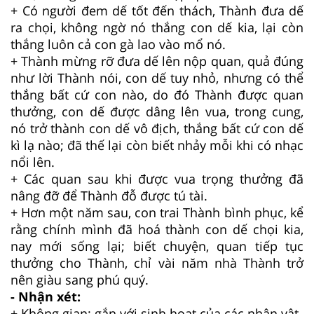
+ Có người đem dế tốt đến thách, Thành đưa dế
ra chọi, không ngờ nó thắng con dế kia, lại còn
thắng luôn cả con gà lao vào mổ nó.
+ Thành mừng rỡ đưa dế lên nộp quan, quả đúng
như lời Thành nói, con dế tuy nhỏ, nhưng có thể
thắng bất cứ con nào, do đó Thành được quan
thưởng, con dế được dâng lên vua, trong cung,
nó trở thành con dế vô địch, thắng bất cứ con dế
kì lạ nào; đã thế lại còn biết nhảy mỗi khi có nhạc
nổi lên.
+ Các quan sau khi được vua trọng thưởng đã
nâng đỡ để Thành đỗ được tú tài.
+ Hơn một năm sau, con trai Thành bình phục, kể
rằng chính mình đã hoá thành con dế chọi kia,
nay mới sống lại; biết chuyện, quan tiếp tục
thưởng cho Thành, chỉ vài năm nhà Thành trở
nên giàu sang phú quý.
- Nhận xét:
+ Không gian: gắn với sinh hoạt của các nhân vật.