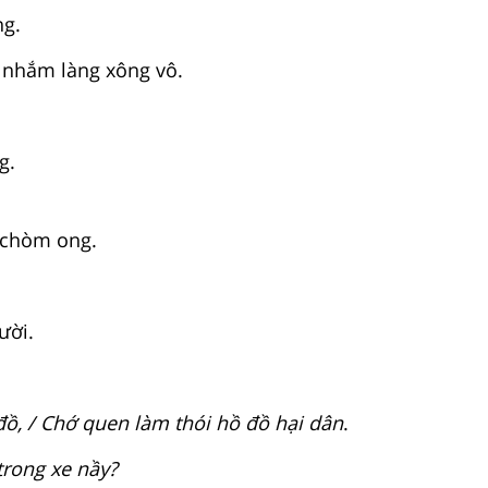
ng.
 nhắm làng xông vô.
g.
n chòm ong.
ười.
ồ, / Chớ quen làm thói hồ đồ hại dân
.
trong xe nầy?