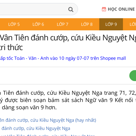
HỌC ONLINE
LỚP 5
LỚP 6
LỚP 7
LỚP 8
LỚP 9
LỚ
 Vân Tiên đánh cướp, cứu Kiều Nguyệt N
ri thức
cấp tốc Toán - Văn - Anh vào 10 ngày 07-07 trên Shopee mall
 Tiên đánh cướp, cứu Kiều Nguyệt Nga trang 71, 72,
ý được biên soạn bám sát sách Ngữ văn 9 Kết nối t
ễ dàng soạn văn 9 hơn.
iên đánh cướp, cứu Kiều Nguyệt Nga (hay nhất)
n đánh cướp, cứu Kiều Nguyệt Nga