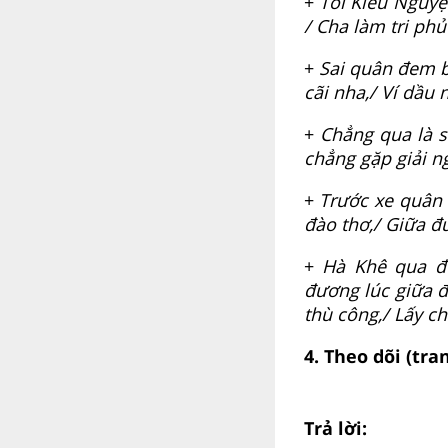
+
Tôi Kiều Nguyệt
/ Cha làm tri ph
+
Sai quân đem b
cãi nha,/ Ví dầu
+
Chẳng qua là s
chẳng gặp giải n
+
Trước xe quân t
đào thơ,/ Giữa đ
+
Hà Khê qua đó
đương lúc giữa 
thù công,/ Lấy c
4. Theo dõi (tra
Trả lời: