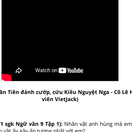
ân Tiên đánh cướp, cứu Kiều Nguyệt Nga - Cô Lê 
viên VietJack)
71 sgk Ngữ văn 9 Tập 1):
Nhân vật anh hùng mà em 
n vật ấy gây ấn tượng nhất với em?