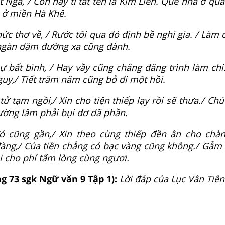
 Nga, / Con nầy tì tất tên là Kim Liên. Quê nhà ở qu
ủ ở miền Hà Khê.
ức thơ về, / Rước tôi qua đó định bề nghi gia. / Làm
 ngàn dặm đường xa cũng đành.
ự bất bình, / Hay vầy cũng chẳng đăng trình làm chi
guy,/ Tiết trăm năm cũng bỏ đi một hồi.
ử tạm ngồi,/ Xin cho tiện thiếp lạy rồi sẽ thưa./ Chút
ường lâm phải bụi dơ dã phần.
 cũng gần,/ Xin theo cùng thiếp đền ân cho chàn
đàng,/ Của tiền chẳng có bạc vàng cũng không./ Gẫm
hi cho phỉ tấm lòng cùng ngươi.
ng 73 sgk Ngữ văn 9 Tập 1):
Lời đáp của Lục Vân Tiên