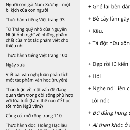
Người con gái Nam Xương - một
+ Ghé lại bên đà
bi kịch của con người
+ Bẻ cây làm gậy
Thực hành tiếng Việt trang 93
Từ Thằng quỷ nhỏ của Nguyễn
+ Kêu.
Nhật Ánh nghĩ về những phẩm
chất của một tác phẩm viết cho
+ Tả đột hữu xôn
thiếu nhi
Thực hành tiếng Việt trang 100
+ Dẹp rồi lũ kiế
Ngày xưa
Viết bài văn nghị luận phân tích
+ Hỏi
một tác phẩm văn học (truyện)
+ Nghe nói liền c
Thảo luận về một vấn đề đáng
quan tâm trong đời sống phù hợp
- Lời nói:
với lứa tuổi (Làm thế nào để học
tốt môn Ngữ văn?)
+
Bớ đảng hung đ
Củng cố, mở rộng trang 110
+
Ai than khóc ở 
Thực hành đọc: Hoàng Hạc lâu