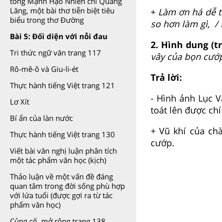
tống Mạnh Hạo Nhiên chi Quảng
Lăng, một bài thơ tiễn biệt tiêu
+
Làm ơn há dễ tr
biểu trong thơ Đường
so hơn làm gì, /
Bài 5: Đối diện với nỗi đau
2. Hình dung (t
Tri thức ngữ văn trang 117
vây của bọn cướ
Rô-mê-ô và Giu-li-ét
Trả lời:
Thực hành tiếng Việt trang 121
- Hình ảnh Lục V
Lơ Xít
toát lên được ch
Bí ẩn của làn nước
+ Vũ khí của chà
Thực hành tiếng Việt trang 130
cướp.
Viết bài văn nghị luận phân tích
một tác phẩm văn học (kịch)
Thảo luận về một vấn đề đáng
quan tâm trong đời sống phù hợp
với lứa tuổi (được gợi ra từ tác
phẩm văn học)
Củng cố, mở rộng trang 138