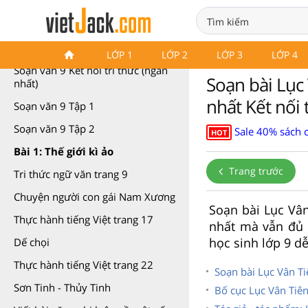
Soạn văn 9 Kết nối tri thức
LỚP 1
LỚP 2
LỚP 3
LỚP 4
Soạn văn 9 Kết nối tri thức (ngắn
Soạn bài Lục
nhất)
nhất Kết nối t
Soạn văn 9 Tập 1
Soạn văn 9 Tập 2
Sale 40% sách 
HOT
Bài 1: Thế giới kì ảo
Trang trước
Tri thức ngữ văn trang 9
Chuyện người con gái Nam Xương
Soạn bài Lục Vân
Thực hành tiếng Việt trang 17
nhất mà vẫn đủ 
học sinh lớp 9 d
Dế chọi
Thực hành tiếng Việt trang 22
Soạn bài Lục Vân T
Sơn Tinh - Thủy Tinh
Bố cục Lục Vân Tiê