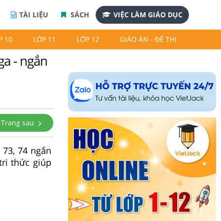
TÀI LIỆU
SÁCH
VIỆC LÀM GIÁO DỤC
P 10
LỚP 11
LỚP 12
GIÁO ÁN - ĐỀ THI
ga - ngắn
Trang sau
 73, 74 ngắn
ri thức giúp