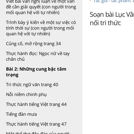
Tác giả - tác phẩm:
Viết bài văn nghị luận về một vấn
đề cần giải quyết (con người trong
mối quan hệ với tự nhiên)
Soạn bài Lục Vâ
nối tri thức
Trình bày ý kiến về một sự việc có
tính thời sự (con người trong mối
quan hệ với tự nhiên)
Củng cố, mở rộng trang 34
Thực hành đọc: Ngọc nữ về tay
chân chủ
Bài 2: Những cung bậc tâm
trạng
Tri thức ngữ văn trang 40
Nỗi niềm chinh phụ
Thực hành tiếng Việt trang 44
Tiếng đàn mưa
Thực hành tiếng Việt trang 47
Một thể thơ độc đáo của người