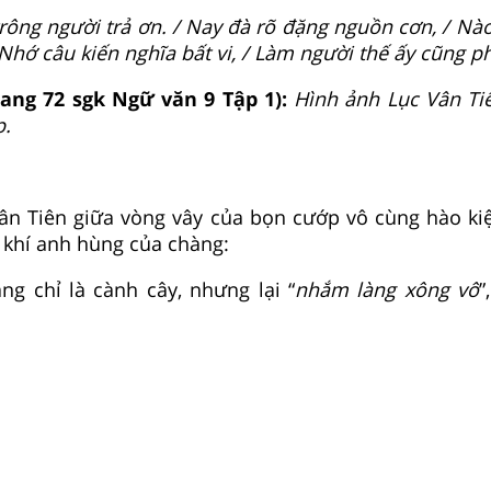
ông người trả ơn. / Nay đà rõ đặng nguồn cơn, / Nào 
 Nhớ câu kiến nghĩa bất vi, / Làm người thế ấy cũng p
rang 72 sgk Ngữ văn 9 Tập 1):
Hình ảnh Lục Vân Ti
p.
ân Tiên giữa vòng vây của bọn cướp vô cùng hào kiệ
í khí anh hùng của chàng:
ng chỉ là cành cây, nhưng lại “
nhắm làng xông vô
”