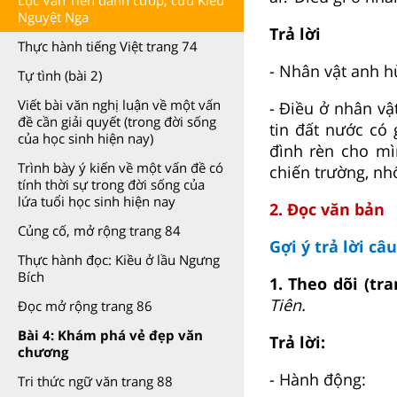
Lục Vân Tiên đánh cướp, cứu Kiều
Nguyệt Nga
Trả lời
Thực hành tiếng Việt trang 74
- Nhân vật anh h
Tự tình (bài 2)
Viết bài văn nghị luận về một vấn
- Điều ở nhân vậ
đề cần giải quyết (trong đời sống
tin đất nước có 
của học sinh hiện nay)
đình rèn cho mì
Trình bày ý kiến về một vấn đề có
chiến trường, nh
tính thời sự trong đời sống của
lứa tuổi học sinh hiện nay
2. Đọc văn bản
Củng cố, mở rộng trang 84
Gợi ý trả lời câ
Thực hành đọc: Kiều ở lầu Ngưng
Bích
1. Theo dõi (tr
Tiên.
Đọc mở rộng trang 86
Bài 4: Khám phá vẻ đẹp văn
Trả lời:
chương
- Hành động:
Tri thức ngữ văn trang 88