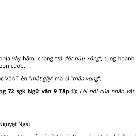
 phía vây hãm, chàng “
tả đột hữu xông
”, tung hoàn
 bọn cướp.
c Vân Tiên “
một gậy
” mà bị “
thân vong
”.
ang 72 sgk Ngữ văn 9 Tập 1):
Lời nói của nhân vật
 Nguyệt Nga: