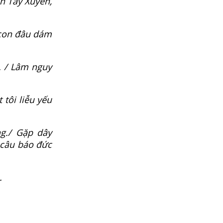
ân Tây Xuyên,
 con đâu dám
. / Lâm nguy
 tôi liễu yếu
g./ Gặp dây
 câu báo đức
.