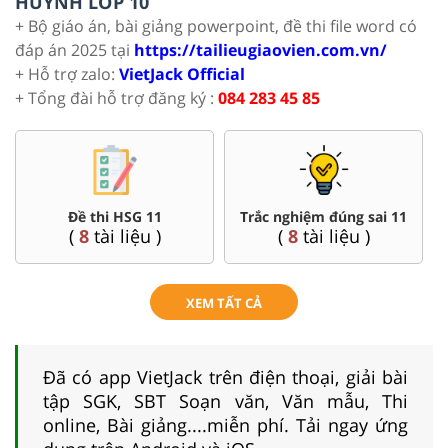
HUYNH LỚP 10
+ Bộ giáo án, bài giảng powerpoint, đề thi file word có
đáp án 2025 tại
https://tailieugiaovien.com.vn/
+ Hỗ trợ zalo:
VietJack Official
+ Tổng đài hỗ trợ đăng ký :
084 283 45 85
Đề thi HSG 11
Trắc nghiệm đúng sai 11
(
8
tài liệu )
(
8
tài liệu )
XEM TẤT CẢ
Đã có app VietJack trên điện thoại, giải bài
tập SGK, SBT Soạn văn, Văn mẫu, Thi
online, Bài giảng....miễn phí. Tải ngay ứng