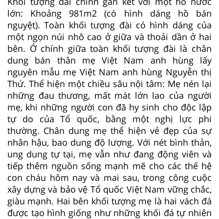
Khối tượng đài chính gắn kết với một hồ nước
lớn: Khoảng 981m2 (có hình dáng hồ bán
nguyệt). Toàn khối tượng đài có hình dáng của
một ngọn núi nhô cao ở giữa và thoải dần ở hai
bên. Ở chính giữa toàn khối tượng đài là chân
dung bán thân mẹ Việt Nam anh hùng lấy
nguyên mẫu mẹ Việt Nam anh hùng Nguyễn thị
Thứ. Thể hiện một chiều sâu nội tâm: Mẹ nén lại
những đau thương, mất mát lớn lao của người
mẹ, khi những người con đã hy sinh cho độc lập
tự do của Tổ quốc, bằng một nghị lực phi
thường. Chân dung mẹ thể hiện vẻ đẹp của sự
nhân hậu, bao dung độ lượng. Với nét bình thản,
ung dung tự tại, mẹ vẫn như đang động viên và
tiếp thêm nguồn sống mạnh mẽ cho các thế hệ
con cháu hôm nay và mai sau, trong công cuộc
xây dựng và bảo vệ Tổ quốc Việt Nam vững chắc,
giàu mạnh. Hai bên khối tượng mẹ là hai vách đá
được tạo hình giống như những khối đá tự nhiên