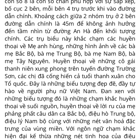
con số 8 là con số chẵn phù hợp với sự sắp xếp,
bố cục 2 bên, mỗi bên 4 trụ trước khi vào đường
dẫn chính. Khoảng cách giữa 2 nhóm trụ ở 2 bên
đường dẫn chính là 45m để không ảnh hưởng
đến tầm nhìn từ đường An Hà đến khối tượng
chính. Các trụ biểu này khắc chạm các huyền
thoại về Mẹ anh hùng, những hình ảnh về các bà
mẹ Bắc Bộ, bà mẹ Trung Bộ, bà mẹ Nam Bộ, bà
mẹ Tây Nguyên. Huyền thoại về những cô gái
thanh niên xung phong trên tuyến đường Trường
Sơn, các chị đã cống hiến cả tuổi thanh xuân cho
Tổ quốc. Đây là những biểu tượng đẹp đẽ, đầy tự
hào về người phụ nữ Việt Nam. Đan xen với
những biểu tượng đó là những chạm khắc huyền
thoại về suối nguồn, huyền thoại về lời ru của mẹ
phảng phất câu dân ca Bắc bộ, điệu hò Trung bộ,
điệu lý Nam bộ cùng với những nét văn hoá đặc
trưng của vùng miền. Với ngôn ngữ chạm khắc
hiện đại kế thừa những nét tinh hoa của điêu