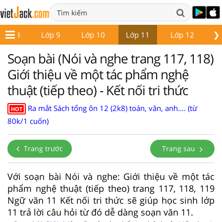
❯
Lớp 8
Lớp 9
Lớp 10
Lớp 11
Lớp 12
Gi
Soạn bài (Nói và nghe trang 117, 118)
Giới thiệu về một tác phẩm nghệ
thuật (tiếp theo) - Kết nối tri thức
Ra mắt Sách tổng ôn 12 (2k8) toán, văn, anh.... (từ
HOT
80k/1 cuốn)
Trang trước
Trang sau
Với soạn bài Nói và nghe: Giới thiệu về một tác
phẩm nghệ thuật (tiếp theo) trang 117, 118, 119
Ngữ văn 11 Kết nối tri thức sẽ giúp học sinh lớp
11 trả lời câu hỏi từ đó dễ dàng soạn văn 11.