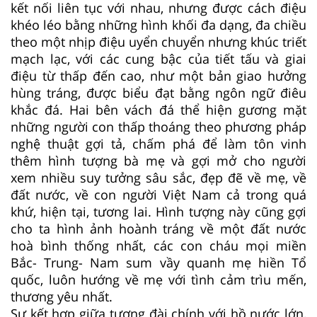
kết nối liên tục với nhau, nhưng được cách điệu
khéo léo bằng những hình khối đa dạng, đa chiều
theo một nhịp điệu uyển chuyển nhưng khúc triết
mạch lạc, với các cung bậc của tiết tấu và giai
điệu từ thấp đến cao, như một bản giao hưởng
hùng tráng, được biểu đạt bằng ngôn ngữ điêu
khắc đá. Hai bên vách đá thể hiện gương mặt
những người con thấp thoáng theo phương pháp
nghệ thuật gợi tả, chấm phá để làm tôn vinh
thêm hình tượng bà mẹ và gợi mở cho người
xem nhiều suy tưởng sâu sắc, đẹp đẽ về mẹ, về
đất nước, về con người Việt Nam cả trong quá
khứ, hiện tại, tương lai. Hình tượng này cũng gợi
cho ta hình ảnh hoành tráng về một đất nước
hoà bình thống nhất, các con cháu mọi miền
Bắc- Trung- Nam sum vầy quanh mẹ hiền Tổ
quốc, luôn hướng về mẹ với tình cảm trìu mến,
thương yêu nhất.
Sự kết hợp giữa tượng đài chính với hồ nước lớn,