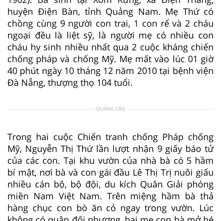
huyện Điện Bàn, tỉnh Quảng Nam. Mẹ Thứ có
chồng cùng 9 người con trai, 1 con rể và 2 cháu
ngoại đều là liệt sỹ, là người mẹ có nhiều con
cháu hy sinh nhiều nhất qua 2 cuộc kháng chiến
chống pháp và chống Mỹ. Mẹ mất vào lúc 01 giờ
40 phút ngày 10 tháng 12 năm 2010 tại bệnh viện
Đà Nẵng, thượng thọ 104 tuổi.
QUẢNG CÁO
Trong hai cuộc Chiến tranh chống Pháp chống
Mỹ, Nguyễn Thị Thứ lần lượt nhận 9 giấy báo tử
của các con. Tại khu vườn của nhà bà có 5 hầm
bí mật, nơi bà và con gái đầu Lê Thị Trị nuôi giấu
nhiều cán bộ, bộ đội, du kích Quân Giải phóng
miền Nam Việt Nam. Trên miệng hầm bà thả
hàng chục con bò ăn cỏ ngay trong vườn. Lúc
không có quân đối phương, hai mẹ con bà mở hé