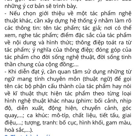
những ý cơ bản sẽ trình bày.
- Nếu chọn giới thiệu về một tác phẩm nghệ
thuật khác, cần xây dựng hệ thống ý nhằm làm rõ
các thông tin: tên tác phẩm; tác giả; nơi có thể
xem, nghe tác phẩm; điểm đặc sắc của tác phẩm
về nội dung và hình thức; thông điệp toát ra từ
tác phẩm; ý nghĩa của thông điệp; đóng góp của
tác phẩm cho đời sống nghệ thuật, đời sống tinh
thần chung của cộng đồng;...
- Khi diễn đạt ý, cần quan tâm sử dụng những từ
ngữ mang tính chuyên môn (thuật ngữ) để gọi
tên các bộ phận cấu thành của tác phẩm hay nói
về kĩ thuật thực hiện tác phẩm theo từng loại
hình nghệ thuật khác nhau (phim: bối cảnh, nhịp
độ, diễn xuất, động hiện, chuyển cảnh, góc
quay,...; ca khúc: mô-típ, chất liệu, tiết tấu, giai
điệu,...; tượng, tranh: bố cục, hình khối, gam màu,
hoà sắc,...).