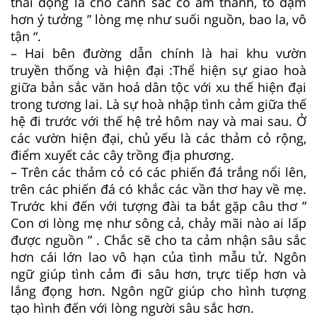
thái động là cho cảnh sắc có âm thanh, tô đậm
hơn ý tưởng ” lòng mẹ như suối nguồn, bao la, vô
tận “.
– Hai bên đường dẫn chính là hai khu vườn
truyền thống và hiện đại :Thể hiện sự giao hoà
giữa bản sắc văn hoá dân tộc với xu thế hiện đại
trong tương lai. Là sự hoà nhập tình cảm giữa thế
hệ đi trước với thế hệ trẻ hôm nay và mai sau. Ở
các vườn hiện đại, chủ yếu là các thảm cỏ rộng,
điểm xuyết các cây trồng địa phương.
– Trên các thảm cỏ có các phiến đá trắng nổi lên,
trên các phiến đá có khắc các vần thơ hay về mẹ.
Trước khi đến với tượng đài ta bắt gặp câu thơ ”
Con ơi lòng mẹ như sông cả, chảy mãi nào ai lấp
được nguồn ” . Chắc sẽ cho ta cảm nhận sâu sắc
hơn cái lớn lao vô hạn của tình mẫu tử. Ngôn
ngữ giúp tình cảm đi sâu hơn, trực tiếp hơn và
lắng đọng hơn. Ngôn ngữ giúp cho hình tượng
tạo hình đến với lòng người sâu sắc hơn.