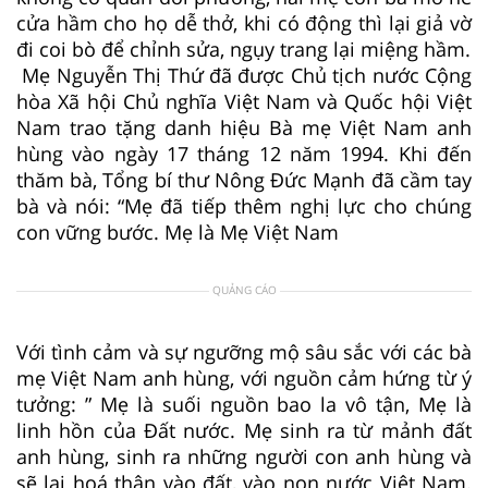
cửa hầm cho họ dễ thở, khi có động thì lại giả vờ
đi coi bò để chỉnh sửa, ngụy trang lại miệng hầm.
Mẹ Nguyễn Thị Thứ đã được Chủ tịch nước Cộng
hòa Xã hội Chủ nghĩa Việt Nam và Quốc hội Việt
Nam trao tặng danh hiệu Bà mẹ Việt Nam anh
hùng vào ngày 17 tháng 12 năm 1994. Khi đến
thăm bà, Tổng bí thư Nông Đức Mạnh đã cầm tay
bà và nói: “Mẹ đã tiếp thêm nghị lực cho chúng
con vững bước. Mẹ là Mẹ Việt Nam
QUẢNG CÁO
Với tình cảm và sự ngưỡng mộ sâu sắc với các bà
mẹ Việt Nam anh hùng, với nguồn cảm hứng từ ý
tưởng: ” Mẹ là suối nguồn bao la vô tận, Mẹ là
linh hồn của Đất nước. Mẹ sinh ra từ mảnh đất
anh hùng, sinh ra những người con anh hùng và
sẽ lại hoá thân vào đất, vào non nước Việt Nam.