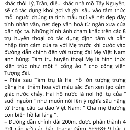
khắc thời Lý, Trần, điêu khắc nhà mồ Tây Nguyên,
sẽ có tác dụng khơi gợi và ghi sâu vào tâm thức
mỗi người chúng ta tình mẫu tư,í về nét đẹp đầy
tính nhân văn, nét đẹp văn hoá từ ngàn xưa của
dân tộc ta. Những hình ảnh chạm khắc trên các 8
trụ huyền thoại có tác dụng định tâm và dẫn
nhập tình cảm của ta với Mẹ trước khi bước vào
đường dẫn chính đến với tượng đài Mẹ Việt Nam
anh hùng: Tám trụ huyền thoại Mẹ là hình thức
kiến trúc như một ” cổng ảo ” cho công viên
Tượng đài.
– Phía sau Tám trụ là Hai hồ lớn tượng trưng
bằng hai thảm hoa với màu sắc đan xen tạo cảm
giác nước chảy. Hai hồ nước là nơi hội tụ của ”
suối nguồn ” như muốn nói lên ý nghĩa sâu nặng
từ trong câu ca dao Việt Nam: ” Cha mẹ thương
con biển hồ lai láng ” .
– Đường dẫn chính dài 200m, được phân thành 4
đợt cấp với các bậc thang: Gồm 5+5+8+ 9 bậc (