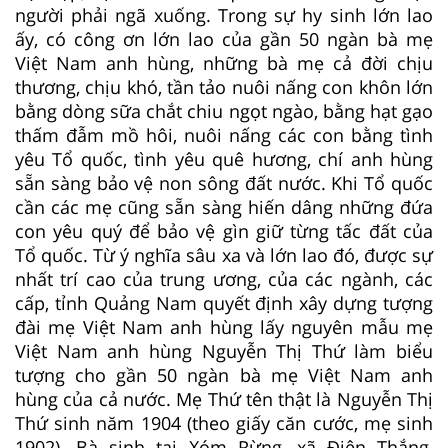
người phải ngã xuống. Trong sự hy sinh lớn lao
ấy, có công ơn lớn lao của gần 50 ngàn bà mẹ
Việt Nam anh hùng, những bà mẹ cả đời chịu
thương, chịu khó, tần tảo nuôi nấng con khôn lớn
bằng dòng sữa chắt chiu ngọt ngào, bằng hạt gạo
thấm đẫm mồ hôi, nuôi nấng các con bằng tình
yêu Tổ quốc, tình yêu quê hương, chí anh hùng
sẵn sàng bảo vệ non sông đất nước. Khi Tổ quốc
cần các mẹ cũng sẵn sàng hiến dâng những đứa
con yêu quý để bảo vệ gìn giữ từng tấc đất của
Tổ quốc. Từ ý nghĩa sâu xa và lớn lao đó, được sự
nhất trí cao của trung ương, của các ngành, các
cấp, tỉnh Quảng Nam quyết định xây dựng tượng
đài mẹ Việt Nam anh hùng lấy nguyên mẫu mẹ
Việt Nam anh hùng Nguyễn Thị Thứ làm biểu
tượng cho gần 50 ngàn bà mẹ Việt Nam anh
hùng của cả nước. Mẹ Thứ tên thật là Nguyễn Thị
Thứ sinh năm 1904 (theo giấy căn cước, mẹ sinh
1902). Bà sinh tại Xóm Rừng, xã Điện Thắng,