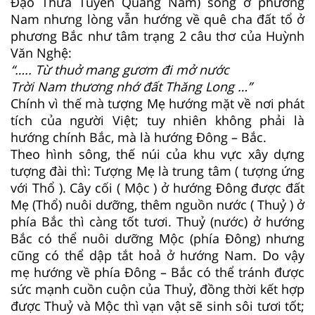
Đạo Thừa Tuyên Quảng Nam) sống ở phương
Nam nhưng lòng vẫn hướng về quê cha đất tổ ở
phương Bắc như tâm trạng 2 câu thơ của Huỳnh
Văn Nghệ:
“….. Từ thuở mang gươm đi mở nước
Trời Nam thương nhớ đất Thăng Long …”
Chính vì thế mà tượng Mẹ hướng mặt về nơi phát
tích của người Việt; tuy nhiên không phải là
hướng chính Bắc, mà là hướng Đông – Bắc.
Theo hình sông, thế núi của khu vực xây dựng
tượng đài thì: Tượng Mẹ là trung tâm ( tượng ứng
với Thổ ). Cây cối ( Mộc ) ở hướng Đông được đất
Mẹ (Thổ) nuôi dưỡng, thêm nguồn nước ( Thuỷ ) ở
phía Bắc thì càng tốt tươi. Thuỷ (nước) ở hướng
Bắc có thể nuôi dưỡng Mộc (phía Đông) nhưng
cũng có thể dập tắt hoả ở hướng Nam. Do vậy
mẹ hướng về phía Đông – Bắc có thể tránh được
sức mạnh cuồn cuộn của Thuỷ, đồng thời kết hợp
được Thuỷ và Mộc thì vạn vật sẽ sinh sôi tươi tốt;