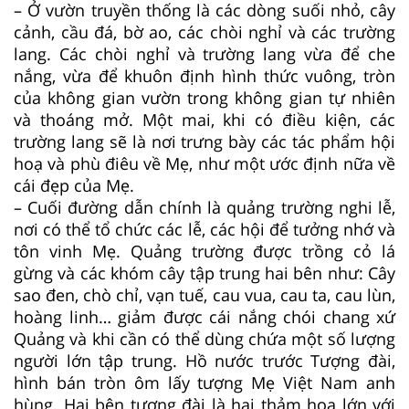
– Ở vườn truyền thống là các dòng suối nhỏ, cây
cảnh, cầu đá, bờ ao, các chòi nghỉ và các trường
lang. Các chòi nghỉ và trường lang vừa để che
nắng, vừa để khuôn định hình thức vuông, tròn
của không gian vườn trong không gian tự nhiên
và thoáng mở. Một mai, khi có điều kiện, các
trường lang sẽ là nơi trưng bày các tác phẩm hội
hoạ và phù điêu về Mẹ, như một ước định nữa về
cái đẹp của Mẹ.
– Cuối đường dẫn chính là quảng trường nghi lễ,
nơi có thể tổ chức các lễ, các hội để tưởng nhớ và
tôn vinh Mẹ. Quảng trường được trồng cỏ lá
gừng và các khóm cây tập trung hai bên như: Cây
sao đen, chò chỉ, vạn tuế, cau vua, cau ta, cau lùn,
hoàng linh… giảm được cái nắng chói chang xứ
Quảng và khi cần có thể dùng chứa một số lượng
người lớn tập trung. Hồ nước trước Tượng đài,
hình bán tròn ôm lấy tượng Mẹ Việt Nam anh
hùng. Hai bên tượng đài là hai thảm hoa lớn với