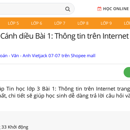
HỌC ONLINE
LỚP 5
LỚP 6
LỚP 7
LỚP 8
LỚP 9
LỚ
 Cánh diều Bài 1: Thông tin trên Internet
Toán - Văn - Anh Vietjack 07-07 trên Shopee mall
tập Tin học lớp 3 Bài 1: Thông tin trên Internet tran
t, chi tiết sẽ giúp học sinh dễ dàng trả lời câu hỏi v
g 33 Khởi động