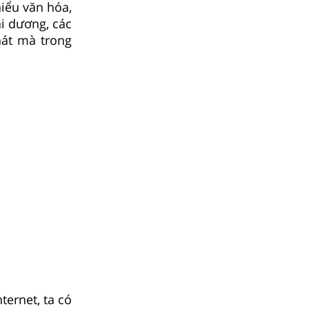
hiểu văn hóa,
ại dương, các
hát mà trong
ternet, ta có