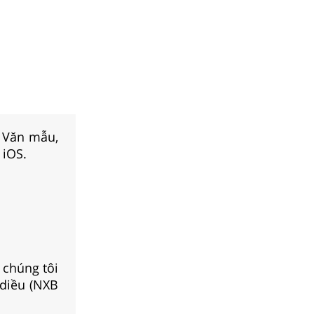
, Văn mẫu,
 iOS.
 chúng tôi
 diều (NXB