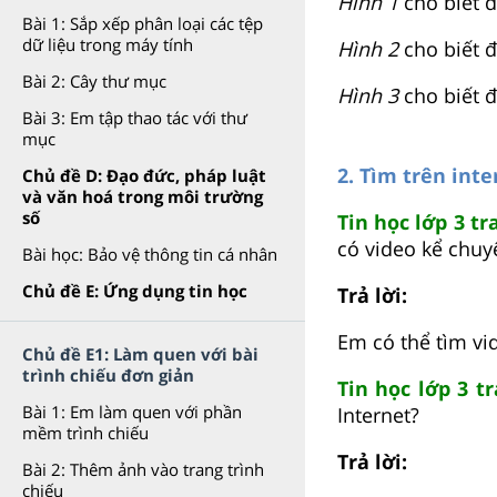
Hình 1
cho biết đ
Bài 1: Sắp xếp phân loại các tệp
dữ liệu trong máy tính
Hình 2
cho biết đ
Bài 2: Cây thư mục
Hình 3
cho biết đ
Bài 3: Em tập thao tác với thư
mục
2. Tìm trên int
Chủ đề D: Đạo đức, pháp luật
và văn hoá trong môi trường
số
Tin học lớp 3 tr
có video kể chuyệ
Bài học: Bảo vệ thông tin cá nhân
Chủ đề E: Ứng dụng tin học
Trả lời:
Em có thể tìm vid
Chủ đề E1: Làm quen với bài
trình chiếu đơn giản
Tin học lớp 3 t
Bài 1: Em làm quen với phần
Internet?
mềm trình chiếu
Trả lời:
Bài 2: Thêm ảnh vào trang trình
chiếu