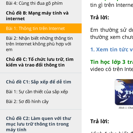
Bài 4: Cùng thi đua gõ phím
tin gì trên Inter
Chủ đề B: Mạng máy tính và
Trả lời:
internet
Bài 1: Thông tin trên Internet
Em thường sử dụ
thường xem chương
Bài 2: Nhận biết những thông tin
trên Internet không phù hợp với
1. Xem tin tức v
em
Chủ đề C: Tổ chức lưu trữ, tìm
Tin học lớp 3 t
kiếm và trao đổi thông tin
video có trên Int
Chủ đề C1: Sắp xếp để dễ tìm
Bài 1: Sự cần thiết của sắp xếp
Bài 2: Sơ đồ hình cây
Chủ đề C2: Làm quen với thư
Trả lời:
mục lưu trữ thông tin trong
máy tính