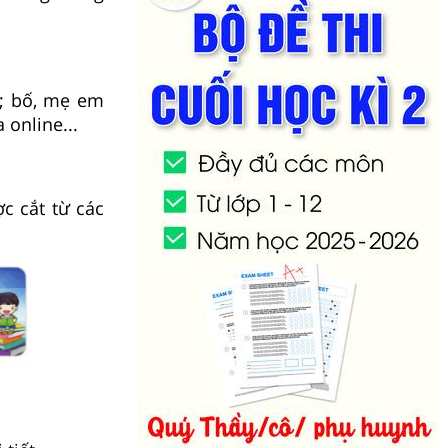
i; bố, mẹ em
 online...
c cắt từ các