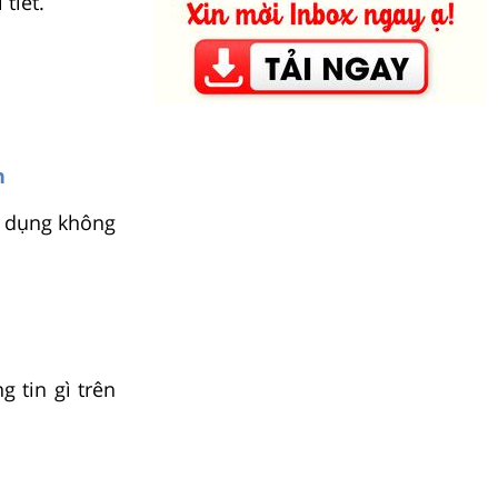
tiết.
h
 dụng không
 tin gì trên