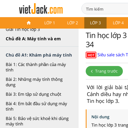
Tin học lớp 3 Cánh diều
LỚP 1
LỚP 2
LỚP 3
LỚP 4
Giải Tin học lớp 3
Tin học lớp 3
Chủ đề A: Máy tính và em
34
Siêu sale sách 
Chủ đề A1: Khám phá máy tính
HOT
Bài 1: Các thành phần của máy
tính
Trang trước
Bài 2: Những máy tính thông
dụng
Với lời giải bài 
Cánh diều hay nhấ
Bài 3: Em tập sử dụng chuột
Tin học lớp 3.
Bài 4: Em bắt đầu sử dụng máy
tính
Nội dung
Bài 5: Bảo vệ sức khoẻ khi dùng
máy tính
Tin học lớp 3 tran