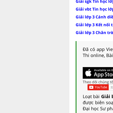
Giải sgk Tin học l
Giải vbt Tin học l
Giải lớp 3 Cánh di
Giải lớp 3 Kết nối 
Giải lớp 3 Chân tr
Đã có app Viet
Thi online, Bà
Theo dõi chúng tô
Loạt bài
Giải 
được biên soạ
Đại học Sư ph