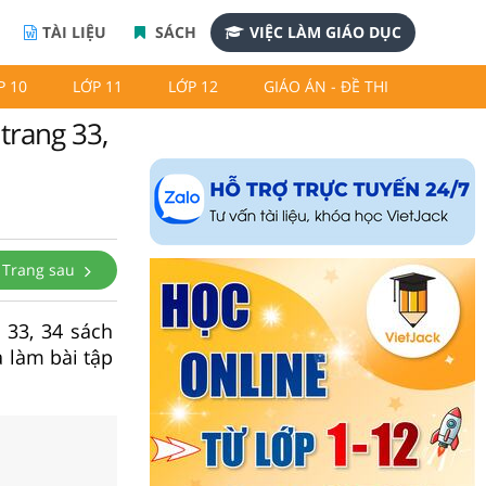
TÀI LIỆU
SÁCH
VIỆC LÀM GIÁO DỤC
P 10
LỚP 11
LỚP 12
GIÁO ÁN - ĐỀ THI
 trang 33,
Trang sau
g 33, 34 sách
à làm bài tập