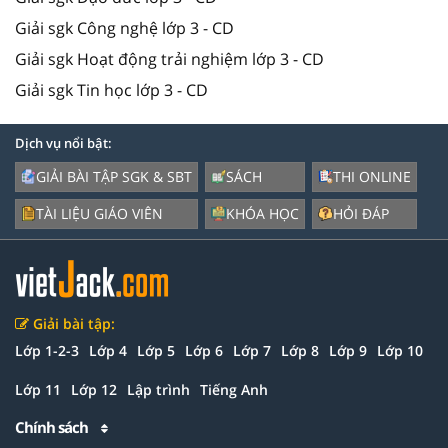
Giải sgk Công nghệ lớp 3 - CD
Giải sgk Hoạt động trải nghiệm lớp 3 - CD
Giải sgk Tin học lớp 3 - CD
Dịch vụ nổi bật:
GIẢI BÀI TẬP SGK & SBT
SÁCH
THI ONLINE
TÀI LIỆU GIÁO VIÊN
KHÓA HỌC
HỎI ĐÁP
Giải bài tập:
Lớp 1-2-3
Lớp 4
Lớp 5
Lớp 6
Lớp 7
Lớp 8
Lớp 9
Lớp 10
Lớp 11
Lớp 12
Lập trình
Tiếng Anh
Chính sách