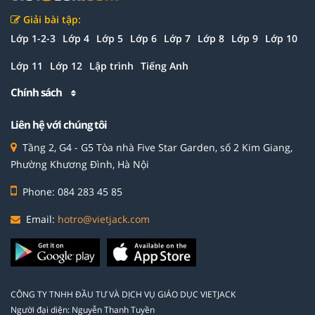
Giải bài tập:
Lớp 1-2-3
Lớp 4
Lớp 5
Lớp 6
Lớp 7
Lớp 8
Lớp 9
Lớp 10
Lớp 11
Lớp 12
Lập trình
Tiếng Anh
Chính sách
Liên hệ với chúng tôi
Tầng 2, G4 - G5 Tòa nhà Five Star Garden, số 2 Kim Giang,
Phường Khương Đình, Hà Nội
Phone: 084 283 45 85
Email:
hotro@vietjack.com
CÔNG TY TNHH ĐẦU TƯ VÀ DỊCH VỤ GIÁO DỤC VIETJACK
Người đại diện: Nguyễn Thanh Tuyền