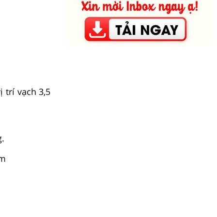
 trí vạch 3,5
g.
mm