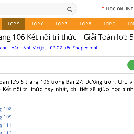
HỌC ONLINE
LỚP 5
LỚP 6
LỚP 7
LỚP 8
LỚP 9
LỚ
ang 106 Kết nối tri thức | Giải Toán lớp 5
Toán - Văn - Anh Vietjack 07-07 trên Shopee mall
Toán lớp 5 trang 106 trong Bài 27: Đường tròn. Chu vi
 Kết nối tri thức hay nhất, chi tiết sẽ giúp học sin
ng 108
ng 109
ng 111
ng 112