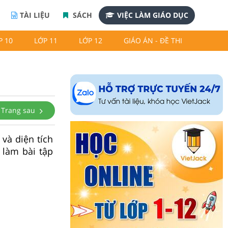
TÀI LIỆU
SÁCH
VIỆC LÀM GIÁO DỤC
P 10
LỚP 11
LỚP 12
GIÁO ÁN - ĐỀ THI
Trang sau
 và diện tích
h làm bài tập