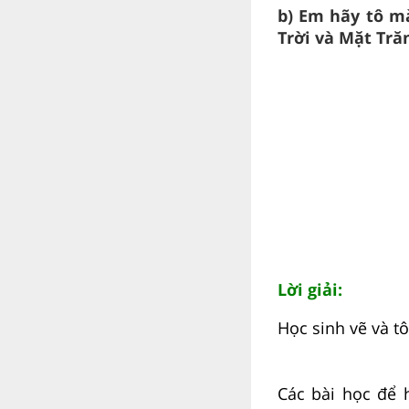
b) Em hãy tô mà
Trời và Mặt Tră
Lời giải:
Học sinh vẽ và t
Các bài học để h