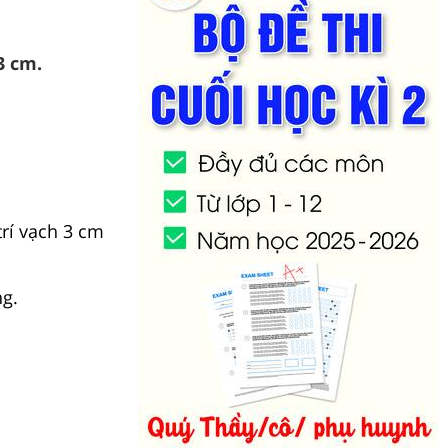
3 cm.
trí vạch 3 cm
ng.