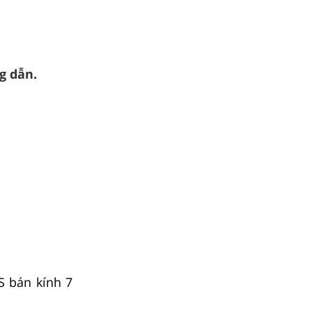
g dẫn.
S bán kính 7