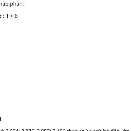
thập phân:
: 1 < 6
4
ố 3,604; 2,875, 2,857; 3,106 theo thứ tự từ bé đến lớn 