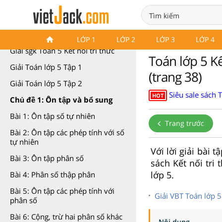
Toán 5 Kết nối tri thức
LỚP 1
LỚP 2
LỚP 3
LỚP 4
Giải sgk Toán 5 Kết nối tri thức
Toán lớp 5 Kế
Giải Toán lớp 5 Tập 1
(trang 38)
Giải Toán lớp 5 Tập 2
Siêu sale sách 
HOT
Chủ đề 1: Ôn tập và bổ sung
Bài 1: Ôn tập số tự nhiên
Trang trước
Bài 2: Ôn tập các phép tính với số
tự nhiên
Với lời giải bài 
Bài 3: Ôn tập phân số
sách Kết nối tri
lớp 5.
Bài 4: Phân số thập phân
Bài 5: Ôn tập các phép tính với
Giải VBT Toán lớp 5
phân số
Bài 6: Cộng, trừ hai phân số khác
Nội dung