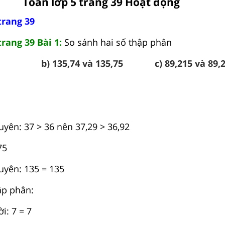
Toán lớp 5 trang 39 Hoạt động
trang 39
trang 39 Bài 1:
So sánh hai số thập phân
b) 135,74 và 135,75
c) 89,215 và 89,
yên: 37 > 36 nên 37,29 > 36,92
75
uyên: 135 = 135
ập phân:
: 7 = 7