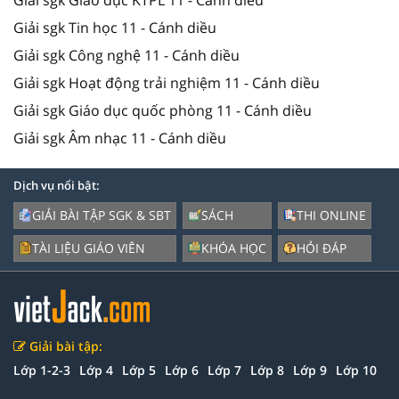
Giải sgk Tin học 11 - Cánh diều
Giải sgk Công nghệ 11 - Cánh diều
Giải sgk Hoạt động trải nghiệm 11 - Cánh diều
Giải sgk Giáo dục quốc phòng 11 - Cánh diều
Giải sgk Âm nhạc 11 - Cánh diều
Dịch vụ nổi bật:
GIẢI BÀI TẬP SGK & SBT
SÁCH
THI ONLINE
TÀI LIỆU GIÁO VIÊN
KHÓA HỌC
HỎI ĐÁP
Giải bài tập:
Lớp 1-2-3
Lớp 4
Lớp 5
Lớp 6
Lớp 7
Lớp 8
Lớp 9
Lớp 10