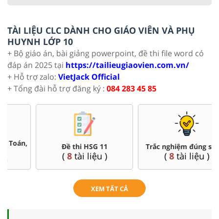
TÀI LIỆU CLC DÀNH CHO GIÁO VIÊN VÀ PHỤ
HUYNH LỚP 10
+ Bộ giáo án, bài giảng powerpoint, đề thi file word có
đáp án 2025 tại
https://tailieugiaovien.com.vn/
+ Hỗ trợ zalo:
VietJack Official
+ Tổng đài hỗ trợ đăng ký :
084 283 45 85
Đề thi HSG 11
Trắc nghiệm đúng sai 11
(
8
tài liệu )
(
8
tài liệu )
XEM TẤT CẢ