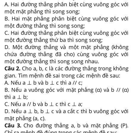
A. Hai đường thẳng phân biệt cùng vuông góc với
một mặt phẳng thì song song;
B. Hai mặt phẳng phân biệt cùng vuông góc với
một đường thẳng thì song song;
C. Hai đường thẳng phân biệt cùng vuông góc với
một đường thẳng thứ ba thì song song;
D. Một đường thẳng và một mặt phẳng (không
chứa đường thẳng đã cho) cùng vuông góc với
một đường thẳng thì song song nhau.
Câu 2.
Cho a, b, c là các đường thẳng trong không
gian. Tìm mệnh đề sai trong các mệnh đề sau:
A. Nếu a ⊥ b và b ⊥ c thì a // c;
B. Nếu a vuông góc với mặt phẳng (α) và b // (α)
thì a ⊥ b;
C. Nếu a // b và b ⊥ c thì c ⊥ a;
D. Nếu a ⊥ b, b ⊥ c và a cắt c thì b vuông góc với
mặt phẳng (a, c).
Câu 3.
Cho đường thẳng a, b và mặt phẳng (P).
Chỉ ra mệnh đề đúng trong các mệnh đề sau: