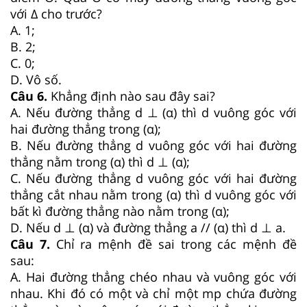
với Δ cho trước?
A. 1;
B. 2;
C. 0;
D. Vô số.
Câu 6.
Khẳng định nào sau đây sai?
A. Nếu đường thẳng d ⊥ (α) thì d vuông góc với
hai đường thẳng trong (α);
B. Nếu đường thẳng d vuông góc với hai đường
thẳng nằm trong (α) thì d ⊥ (α);
C. Nếu đường thẳng d vuông góc với hai đường
thẳng cắt nhau nằm trong (α) thì d vuông góc với
bất kì đường thẳng nào nằm trong (α);
D. Nếu d ⊥ (α) và đường thẳng a // (α) thì d ⊥ a.
Câu 7.
Chỉ ra mệnh đề sai trong các mệnh đề
sau:
A. Hai đường thẳng chéo nhau và vuông góc với
nhau. Khi đó có một và chỉ một mp chứa đường