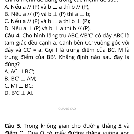
A. Nếu a // (P) và b ⊥ a thì b // (P);
B. Nếu a // (P) và b ⊥ (P) thì a ⊥ b;
C. Nếu a // (P) và b ⊥ a thì b ⊥ (P);
D. Nếu a ⊥ (P) và b ⊥ a thì b // (P).
Câu 4.
Cho hình lăng trụ ABC.A'B'C' có đáy ABC là
tam giác đều cạnh a. Cạnh bên CC' vuông góc với
đáy và CC' = a. Gọi I là trung điểm của BC. M là
trung điểm của BB'. Khẳng định nào sau đây là
đúng?
A. AC' ⊥BC';
B. BC' ⊥ AM;
C. MI ⊥ BC;
D. B'C ⊥ AI.
QUẢNG CÁO
Câu 5.
Trong không gian cho đường thẳng Δ và
điểm O. Qua O có mấy đường thẳng vuông góc