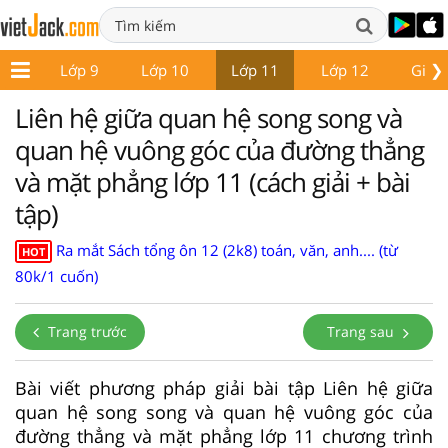
❯
p 8
Lớp 9
Lớp 10
Lớp 11
Lớp 12
Giáo 
Liên hệ giữa quan hệ song song và
quan hệ vuông góc của đường thẳng
và mặt phẳng lớp 11 (cách giải + bài
tập)
Ra mắt Sách tổng ôn 12 (2k8) toán, văn, anh.... (từ
HOT
80k/1 cuốn)
Trang trước
Trang sau
Bài viết phương pháp giải bài tập Liên hệ giữa
quan hệ song song và quan hệ vuông góc của
đường thẳng và mặt phẳng lớp 11 chương trình