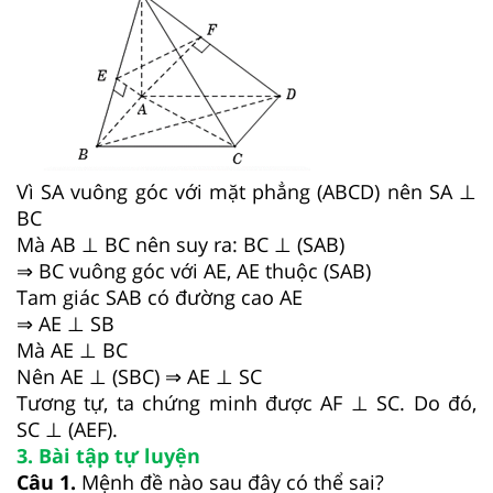
Vì SA vuông góc với mặt phẳng (ABCD) nên SA ⊥
BC
Mà AB ⊥ BC nên suy ra: BC ⊥ (SAB)
⇒ BC vuông góc với AE, AE thuộc (SAB)
Tam giác SAB có đường cao AE
⇒ AE ⊥ SB
Mà AE ⊥ BC
Nên AE ⊥ (SBC) ⇒ AE ⊥ SC
Tương tự, ta chứng minh được AF ⊥ SC. Do đó,
SC ⊥ (AEF).
3. Bài tập tự luyện
Câu 1.
Mệnh đề nào sau đây có thể sai?