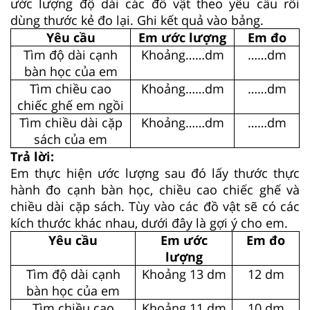
ước lượng độ dài các đồ vật theo yêu cầu rồi
dùng thước kẻ đo lại. Ghi kết quả vào bảng.
Yêu cầu
Em ước lượng
Em đo
Tìm độ dài cạnh
Khoảng……dm
……dm
bàn học của em
Tìm chiều cao
Khoảng……dm
……dm
chiếc ghế em ngồi
Tìm chiều dài cặp
Khoảng……dm
……dm
sách của em
Trả lời:
Em thực hiện ước lượng sau đó lấy thước thực
hành đo cạnh bàn học, chiều cao chiếc ghế và
chiều dài cặp sách. Tùy vào các đồ vật sẽ có các
kích thước khác nhau, dưới đây là gợi ý cho em.
Yêu cầu
Em ước
Em đo
lượng
Tìm độ dài cạnh
Khoảng 13 dm
12 dm
bàn học của em
Tìm chiều cao
Khoảng 11 dm
10 dm