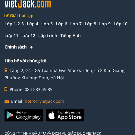
Giải bài tập:
Lớp 1-2-3
Lớp 4
Lớp 5
Lớp 6
Lớp 7
Lớp 8
Lớp 9
Lớp 10
Lớp 11
Lớp 12
Lập trình
Tiếng Anh
Chính sách
Liên hệ với chúng tôi
Tầng 2, G4 - G5 Tòa nhà Five Star Garden, số 2 Kim Giang,
Phường Khương Đình, Hà Nội
Phone: 084 283 45 85
Email:
hotro@vietjack.com
CÔNG TY TNHH ĐẦU TƯ VÀ DỊCH VỤ GIÁO DỤC VIETJACK