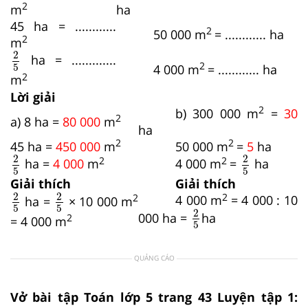
2
m
ha
45 ha = ............
2
50 000 m
= ............ ha
2
m
2
5
2
ha = .............
2
4 000 m
= ............ ha
5
2
m
Lời giải
2
b) 300 000 m
=
30
2
a) 8 ha =
80 000
m
ha
2
2
45 ha =
450 000
m
50 000 m
=
5
ha
2
5
2
5
2
2
2
2
ha =
4 000
m
4 000 m
=
ha
5
5
Giải thích
Giải thích
2
5
2
5
2
2
2
2
4 000 m
= 4 000 : 10
ha =
× 10 000 m
2
5
5
5
2
000 ha =
ha
2
= 4 000 m
5
QUẢNG CÁO
Vở bài tập Toán lớp 5 trang 43 Luyện tập 1: