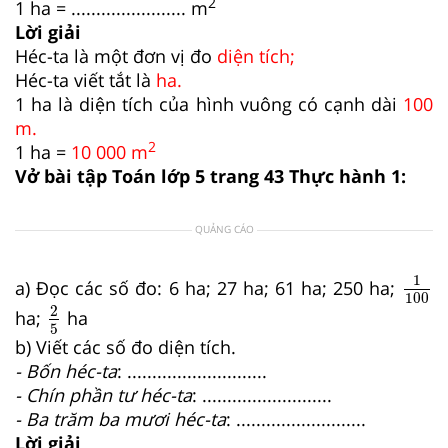
2
1 ha = ....................... m
Lời giải
Héc-ta là một đơn vị đo
diện tích;
Héc-ta viết tắt là
ha.
1 ha là diện tích của hình vuông có cạnh dài
100
m.
2
1 ha =
10 000 m
Vở bài tập Toán lớp 5 trang 43 Thực hành 1:
QUẢNG CÁO
1
10
1
a) Đọc các số đo: 6 ha; 27 ha; 61 ha; 250 ha;
100
2
5
2
ha;
ha
5
b) Viết các số đo diện tích.
- Bốn héc-ta
: ............................
- Chín phần tư héc-ta
: ..........................
- Ba trăm ba mươi héc-ta
: ..........................
Lời giải