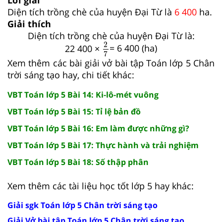
Diện tích trồng chè của huyện Đại Từ là
6 400
ha.
Giải thích
Diện tích trồng chè của huyện Đại Từ là:
2
7
2
22 400 ×
= 6 400 (ha)
7
Xem thêm các bài giải vở bài tập Toán lớp 5 Chân
trời sáng tạo hay, chi tiết khác:
VBT Toán lớp 5 Bài 14: Ki-lô-mét vuông
VBT Toán lớp 5 Bài 15: Tỉ lệ bản đồ
VBT Toán lớp 5 Bài 16: Em làm được những gì?
VBT Toán lớp 5 Bài 17: Thực hành và trải nghiệm
VBT Toán lớp 5 Bài 18: Số thập phân
Xem thêm các tài liệu học tốt lớp 5 hay khác:
Giải sgk Toán lớp 5 Chân trời sáng tạo
Giải Vở bài tập Toán lớp 5 Chân trời sáng tạo