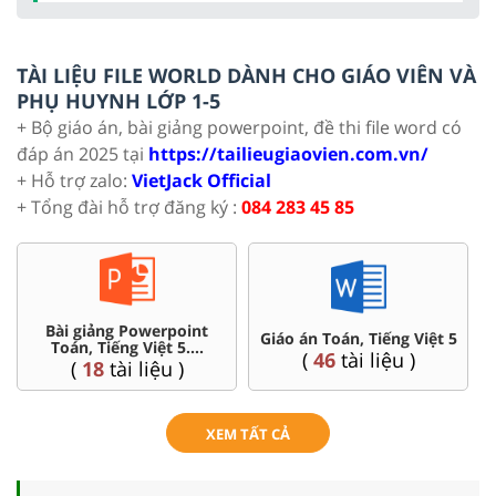
TÀI LIỆU FILE WORLD DÀNH CHO GIÁO VIÊN VÀ
PHỤ HUYNH LỚP 1-5
+ Bộ giáo án, bài giảng powerpoint, đề thi file word có
đáp án 2025 tại
https://tailieugiaovien.com.vn/
+ Hỗ trợ zalo:
VietJack Official
+ Tổng đài hỗ trợ đăng ký :
084 283 45 85
Chuyên đề dạy thêm Toán,
Ôn thi vào 6 chuyên, CLC
Tiếng Việt ...5
(
4
tài liệu )
(
36
tài liệu )
XEM TẤT CẢ