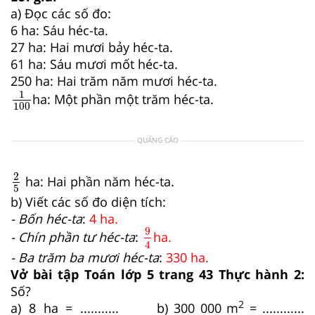
a) Đọc các số đo:
6 ha: Sáu héc-ta.
27 ha: Hai mươi bảy héc-ta.
61 ha: Sáu mươi mốt héc-ta.
250 ha: Hai trăm năm mươi héc-ta.
1
100
1
ha: Một phần một trăm héc-ta.
100
QUẢNG CÁO
2
5
2
ha: Hai phần năm héc-ta.
5
b) Viết các số đo diện tích:
- Bốn héc-ta
:
4 ha.
9
4
9
- Chín phần tư héc-ta
:
ha
.
4
- Ba trăm ba mươi héc-ta
:
330 ha.
Vở bài tập Toán lớp 5 trang 43 Thực hành 2:
Số?
2
a) 8 ha = ...........
b) 300 000 m
= ............