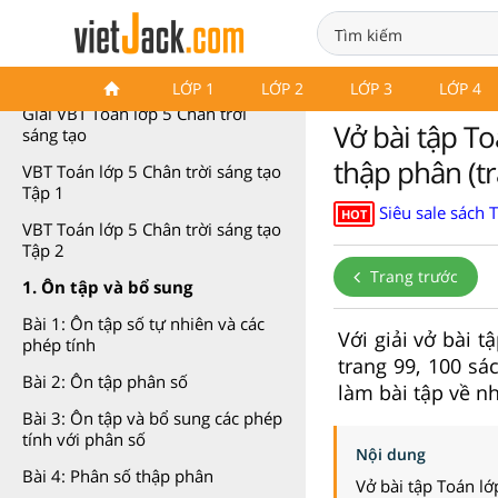
Vở bài tập Toán lớp 5
LỚP 1
LỚP 2
LỚP 3
LỚP 4
Giải VBT Toán lớp 5 Chân trời
Vở bài tập To
sáng tạo
thập phân (tr
VBT Toán lớp 5 Chân trời sáng tạo
Tập 1
Siêu sale sách 
HOT
VBT Toán lớp 5 Chân trời sáng tạo
Tập 2
Trang trước
1. Ôn tập và bổ sung
Bài 1: Ôn tập số tự nhiên và các
Với giải vở bài 
phép tính
trang 99, 100 sá
Bài 2: Ôn tập phân số
làm bài tập về nh
Bài 3: Ôn tập và bổ sung các phép
tính với phân số
Nội dung
Bài 4: Phân số thập phân
Vở bài tập Toán lớ