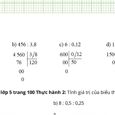
 lớp 5 trang 100 Thực hành 2:
Tính giá trị của biểu t
b) 8 : 0,5 : 0,25
.............
= .......................................