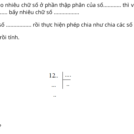
nhiêu chữ số ở phần thập phân của số............ thì 
.... bấy nhiêu chữ số .................
................. rồi thực hiện phép chia
như chia các số 
rồi tính.
?