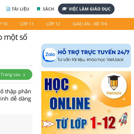
TÀI LIỆU
SÁCH
VIỆC LÀM GIÁO DỤC
P 10
LỚP 11
LỚP 12
GIÁO ÁN - ĐỀ THI
ho một số
Trang sau
số thập phân
 sinh dễ dàng