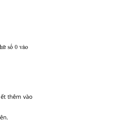
iết thêm vào
iên.