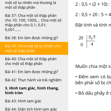
một số tự nhiên mà thương là
2 : 0,5 = (2 × 10) :
một số thập phân
2 : 0,5 = 20 : 5 = 4
Bài 37: Chia một số thập phân
cho 10; 100; 1000;… Chia một số
Đặt tính và tính 
thập phân cho 0,1; 0,01;
0,001......
Bài 38: Em làm được những gì?
Bài 39: Chia một số tự nhiên cho
một số thập phân
Bài 40: Chia một số thập phân
cho một số thập phân
Muốn chia một số
Bài 41: Em làm được những gì?
• Đếm xem có ba
Bài 42: Thực hành và trải nghiệm
bên phải số bị ch
3. Hình tam giác, hình thang,
• Bỏ dấu phẩy ở 
hình tròn
Bài 43: Hình tam giác
Bài 44: Diện tích hình tam giác