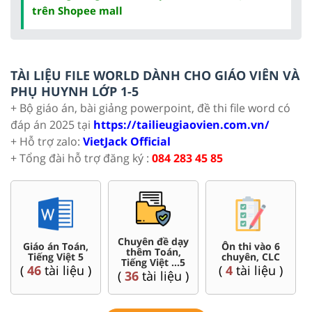
trên Shopee mall
TÀI LIỆU FILE WORLD DÀNH CHO GIÁO VIÊN VÀ
PHỤ HUYNH LỚP 1-5
+ Bộ giáo án, bài giảng powerpoint, đề thi file word có
đáp án 2025 tại
https://tailieugiaovien.com.vn/
+ Hỗ trợ zalo:
VietJack Official
+ Tổng đài hỗ trợ đăng ký :
084 283 45 85
Bài giảng
Bài tập cuối tuần
Đề thi giữa kì,
Powerpoint
Toán, Tiếng Việt
cuối kì 5
Toán, Tiếng Việt
5....
(
5
tài liệu )
(
95
tài liệu )
(
18
tài liệu )