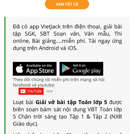
XEM TẤT CẢ
Đã có app VietJack trên điện thoại, giải bài
tập SGK, SBT Soạn văn, Văn mẫu, Thi
online, Bài giảng....miễn phí. Tải ngay ứng
dụng trên Android và iOS.
Theo dõi chúng tôi miễn phí trên mạng xã hội
facebook và youtube:
Loạt bài
Giải vở bài tập Toán lớp 5
được
biên soạn bám sát nội dung VBT Toán lớp
5 Chân trời sáng tạo Tập 1 & Tập 2 (NXB
Giáo dục).