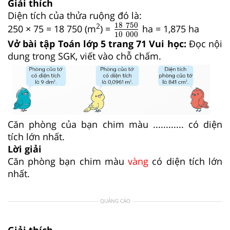
Giải thích
Diện tích của thửa ruộng đó là:
18
750
10
000
18
750
2
250 × 75 = 18 750 (m
) =
ha = 1,875 ha
10
000
Vở bài tập Toán lớp 5 trang 71 Vui học:
Đọc nội
dung trong SGK, viết vào chỗ chấm.
Căn phòng của bạn chim màu ............ có diện
tích lớn nhất.
Lời giải
Căn phòng bạn chim màu
vàng
có diện tích lớn
nhất.
QUẢNG CÁO