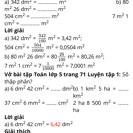
2
2
a) 342 dm
= ............. m
b) 80
2
2
2
m
26 dm
= ............. m
2
2
2
504 cm
= ............. m
7 m
1
2
2
cm
= ............. m
Lời giải
342
100
342
2
2
2
a) 342 dm
=
m
= 3,42 m
;
100
504
10000
504
2
2
2
504 cm
=
m
= 0,0504 m
10000
26
100
26
2
2
2
2
b) 80 m
26 dm
= 80
m
= 80,26 m
;
100
1
10000
1
2
2
2
2
7 m
1 cm
= 7
m
= 7,0001 m
10000
Vở bài tập Toán lớp 5 trang 71 Luyện tập 1:
Số
thập phân?
2
2
2
2
a) 6 dm
42 cm
= ....... dm
b) 1 km
5 ha = .......
2
km
2
2
2
2
37 cm
6 mm
= ....... cm
2 ha 8 500 m
= .......
ha
Lời giải
2
2
2
a) 6 dm
42 cm
=
6,42
dm
Giải thích