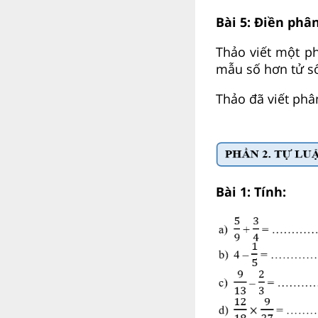
Bài 5: Điền phân
Thảo viết một p
mẫu số hơn tử số
Thảo đã viết 
Bài 1: Tính: