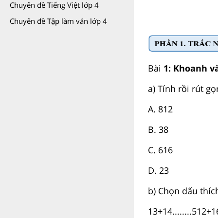
Chuyên đề Tiếng Việt lớp 4
Chuyên đề Tập làm văn lớp 4
Bài
1: Khoanh và
a) Tính rồi rút g
A.
8
12
B.
3
8
C.
6
16
D.
2
3
b) Chọn dấu thíc
1
3
+
1
4
.
.
.
.
.
.
.
.
5
12
+
1