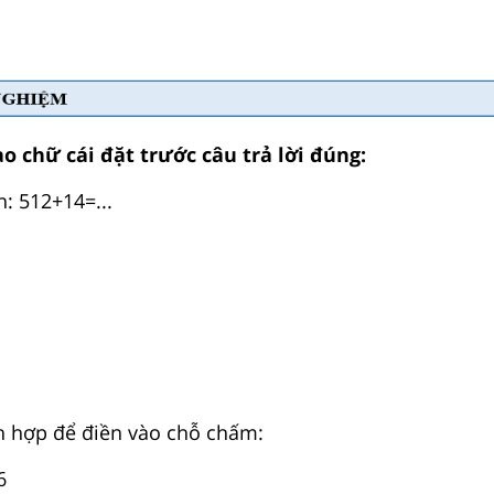
o chữ cái đặt trước câu trả lời đúng:
ọn:
5
12
+
1
4
=
.
.
.
h hợp để điền vào chỗ chấm:
6