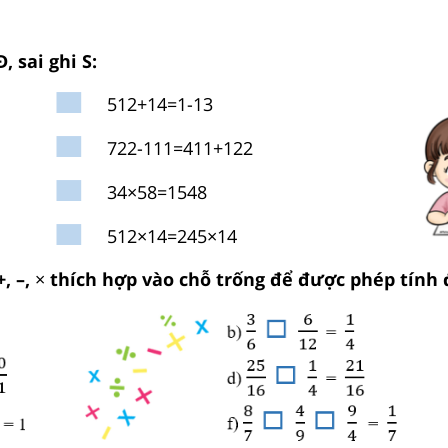
, sai ghi S:
5
12
+
1
4
=
1
-
1
3
7
22
-
1
11
=
4
11
+
1
22
3
4
×
5
8
=
15
48
5
12
×
1
4
=
24
5
×
1
4
+, –,
×
thích hợp vào chỗ trống để được phép tính 