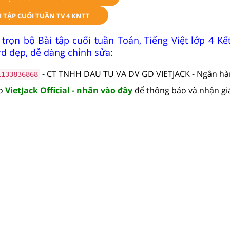
 TẬP CUỐI TUẦN TV 4 KNTT
trọn bộ Bài tập cuối tuần Toán, Tiếng Việt lớp 4 Kết
d đẹp, dễ dàng chỉnh sửa:
- CT TNHH DAU TU VA DV GD VIETJACK - Ngân h
1133836868
lo
VietJack Official - nhấn vào đây
để thông báo và nhận gi