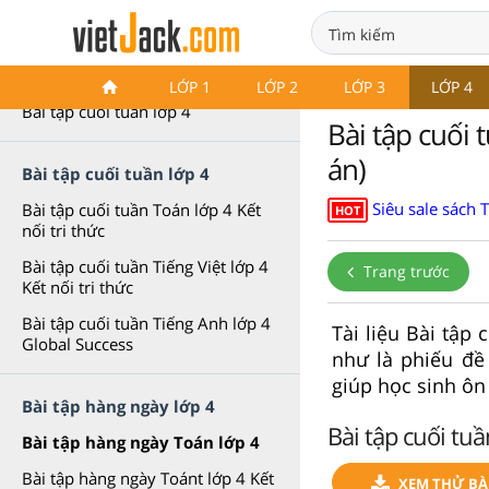
Bài tập cuối tuần lớp 4
LỚP 1
LỚP 2
LỚP 3
LỚP 4
Bài tập cuối tuần lớp 4
Bài tập cuối 
án)
Bài tập cuối tuần lớp 4
Siêu sale sách 
Bài tập cuối tuần Toán lớp 4 Kết
HOT
nối tri thức
Bài tập cuối tuần Tiếng Việt lớp 4
Trang trước
Kết nối tri thức
Bài tập cuối tuần Tiếng Anh lớp 4
Tài liệu Bài tập
Global Success
như là phiếu đề
giúp học sinh ôn
Bài tập hàng ngày lớp 4
Bài tập cuối tuầ
Bài tập hàng ngày Toán lớp 4
Bài tập hàng ngày Toánt lớp 4 Kết
XEM THỬ BÀI