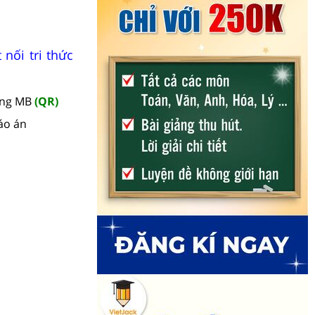
 nối tri thức
àng MB
(QR)
áo án