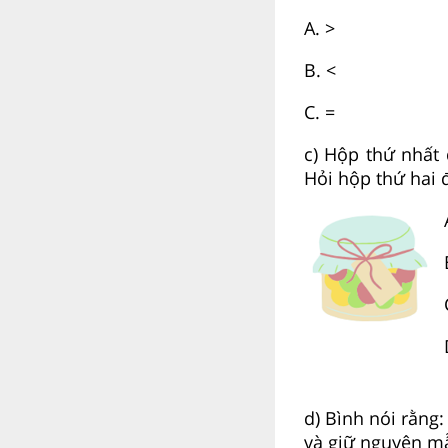
A. >
B. <
C. =
c) Hộp thứ nhấ
Hỏi hộp thứ hai 
d) Bình nói rằng
và giữ nguyên mẫ