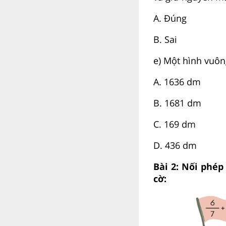
A. Đúng
B. Sai
e) Một hình vuô
A.
16
36
dm
B.
16
81
dm
C.
16
9
dm
D.
4
36
dm
Bài 2: Nối phép
cờ: