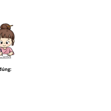
đúng: