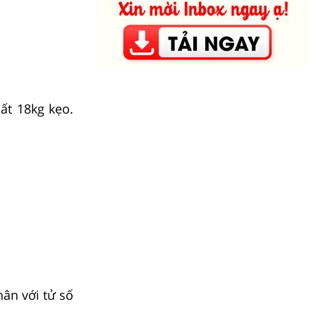
hất
1
8
kg kẹo.
hân với tử số