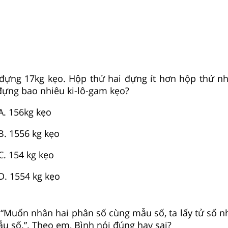
t đựng
1
7
kg kẹo. Hộp thứ hai đựng ít hơn hộp thứ n
đựng bao nhiêu ki-lô-gam kẹo?
A.
1
56
kg kẹo
B.
15
56
kg kẹo
C.
1
54
kg kẹo
D.
15
54
kg kẹo
: “Muốn nhân hai phân số cùng mẫu số, ta lấy tử số n
u số.”. Theo em, Bình nói đúng hay sai?