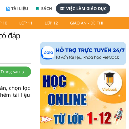
TÀI LIỆU
SÁCH
VIỆC LÀM GIÁO DỤC
P 10
LỚP 11
LỚP 12
GIÁO ÁN - ĐỀ THI
(có đáp
Trang sau
 án, chọn lọc
hêm tài liệu