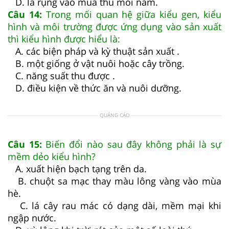
D. lá rụng vào mùa thu mỗi năm.
Câu 14:
Trong mối quan hệ giữa kiểu gen, kiểu
hình và môi trường được ứng dụng vào sản xuất
thì kiểu hình được hiểu là:
A. các biện pháp và kỳ thuật sản xuất .
B. một giống ở vật nuôi hoặc cây trồng.
C. năng suất thu được .
D. điều kiện về thức ăn và nuôi dưỡng.
QUẢNG CÁO
Câu 15:
Biến đổi nào sau đây không phải là sự
mềm dẻo kiểu hình?
A. xuất hiện bạch tạng trên da.
B. chuột sa mạc thay màu lông vàng vào mùa
hè.
C. lá cây rau mác có dạng dài, mềm mại khi
ngập nước.