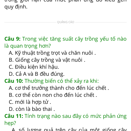
quy định.
QUẢNG CÁO
Câu 9:
Trong việc tăng suất cây trồng yếu tố nào
là quan trọng hơn?
A. Kỹ thuật trồng trọt và chăn nuôi .
B. Giống cây trồng và vật nuôi .
C. Điều kiện khí hậu.
D. Cả A và B đều đúng.
Câu 10:
Thường biến có thể xảy ra khi:
A. cơ thể trưởng thành cho đến lúc chết .
B. cơ thể còn non cho đến lúc chết .
C. mới là hợp tử .
D. còn là bào thai .
Câu 11:
Tính trạng nào sau đây có mức phản ứng
hẹp?
A. số lượng quả trên cây của một giống cây