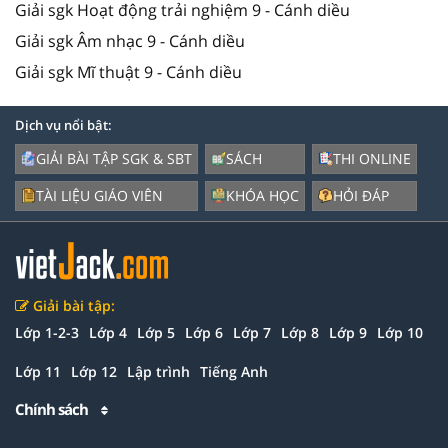
Giải sgk Hoạt động trải nghiệm 9 - Cánh diều
Giải sgk Âm nhạc 9 - Cánh diều
Giải sgk Mĩ thuật 9 - Cánh diều
Dịch vụ nổi bật:
GIẢI BÀI TẬP SGK & SBT
SÁCH
THI ONLINE
TÀI LIỆU GIÁO VIÊN
KHÓA HỌC
HỎI ĐÁP
Giải bài tập:
Lớp 1-2-3
Lớp 4
Lớp 5
Lớp 6
Lớp 7
Lớp 8
Lớp 9
Lớp 10
Lớp 11
Lớp 12
Lập trình
Tiếng Anh
Chính sách