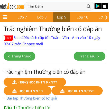
❯
ớp 6
Lớp 7
Lớp 8
Lớp 9
Lớp 10
Lớp 1
Trắc nghiệm Thường biến có đáp án
Sale 40% sách cấp tốc Toán - Văn - Anh vào 10 ngày
HOT
07-07 trên Shopee mall
Trang trước
Trang sau
Trắc nghiệm Thường biến có đáp án
(199K) HỌC KHTN 9 KNTT
HỌC KHTN 9 CD
HỌC KHTN 9 CTST
Bài tập Thường biến có lời giải
Câu 1:
Thường biến là: