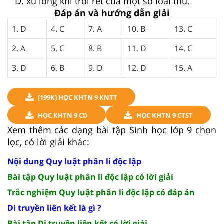
D. xù lông khi trời rét của một số loài thú.
Đáp án và hướng dẫn giải
1. D
4. C
7. A
10. B
13. C
2. A
5. C
8. B
11. D
14. C
3. D
6. B
9. D
12. D
15. A
(199K) HỌC KHTN 9 KNTT
HỌC KHTN 9 CD
HỌC KHTN 9 CTST
Xem thêm các dạng bài tập Sinh học lớp 9 chọn
lọc, có lời giải khác:
Nội dung Quy luật phân li độc lập
Bài tập Quy luật phân li độc lập có lời giải
Trắc nghiệm Quy luật phân li độc lập có đáp án
Di truyền liên kết là gì ?
Bài tập Di truyền liên kết có lời giải