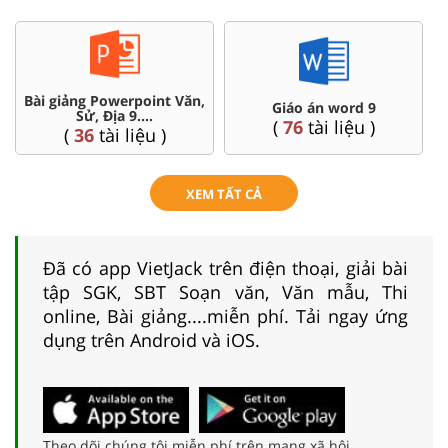
Chuyên đề dạy thêm Toán,
Đề thi HSG 9
Lí, Hóa ...9
(
9
tài liệu )
(
77
tài liệu )
XEM TẤT CẢ
Đã có app VietJack trên điện thoại, giải bài
tập SGK, SBT Soạn văn, Văn mẫu, Thi
online, Bài giảng....miễn phí. Tải ngay ứng
dụng trên Android và iOS.
Theo dõi chúng tôi miễn phí trên mạng xã hội