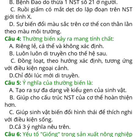
B. Bệnh Đao do thừa 1 NST số 21 ở người.
C. Ruồi giấm có mắt dẹt do lặp đoạn trên NST
giới tính X.
D. Sự biến đổi màu sắc trên cơ thể con thằn lằn
theo màu môi trường.
Câu 4:
Thường biến xảy ra mang tính chất:
A. Riêng lẻ, cá thể và không xác định.
B. Luôn luôn di truyền cho thế hệ sau.
C. Đồng loạt, theo hướng xác định, tương ứng
với điều kiện ngoại cảnh.
D.Chỉ đôi lúc mới di truyền.
Câu 5:
Ý nghĩa của thường biến là:
A. Tạo ra sự đa dạng về kiểu gen của sinh vật.
B. Giúp cho cấu trúc NST của cơ thể hoàn thiện
hơn.
C. Giúp sinh vật biến đổi hình thái để thích nghi
với điều kiện sống.
D.Cả 3 ý nghĩa nêu trên.
Câu 6:
Yếu tố "Giống" trong sản xuất nông nghiệp