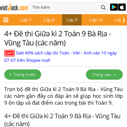
❯
ớp 6
Lớp 7
Lớp 8
Lớp 9
Lớp 10
Lớp 1
4+ Đề thi Giữa kì 2 Toán 9 Bà Rịa -
Vũng Tàu (các năm)
Sale 40% sách cấp tốc Toán - Văn - Anh vào 10 ngày
HOT
07-07 trên Shopee mall
Trang trước
Trang sau
Trọn bộ đề thi Giữa kì 2 Toán 9 Bà Rịa - Vũng Tàu
các năm gần đây có đáp án sẽ giúp học sinh lớp
9 ôn tập và đạt điểm cao trong bài thi Toán 9.
4+ Đề thi Giữa kì 2 Toán 9 Bà Rịa - Vũng Tàu
(các năm)