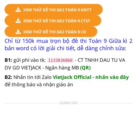
XEM THỬ ĐỀ THI GK2 TOÁN 9 KNTT
XEM THỬ ĐỀ THI GK2 TOÁN 9 CTST
XEM THỬ ĐỀ THI GK2 TOÁN 9 CD
Chỉ từ 150k mua trọn bộ đề thi Toán 9 Giữa kì 2
bản word có lời giải chi tiết, dễ dàng chỉnh sửa:
B1:
gửi phí vào tk:
- CT TNHH DAU TU VA
1133836868
DV GD VIETJACK - Ngân hàng MB
(QR)
B2:
Nhắn tin tới Zalo
VietJack Official - nhấn vào đây
để thông báo và nhận giáo án
QUẢNG CÁO