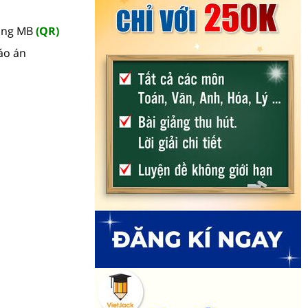
hàng MB
(QR)
áo án