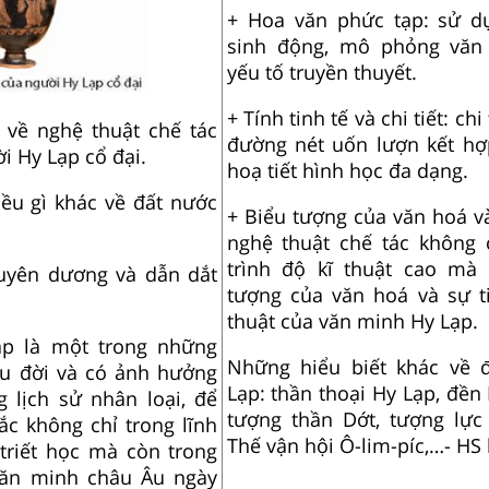
+ Hoa văn phức tạp: sử dụ
sinh động, mô phỏng văn
yếu tố truyền thuyết.
+ Tính tinh tế và chi tiết: ch
về nghệ thuật chế tác
đường nét uốn lượn kết hợ
 Hy Lạp cổ đại.
hoạ tiết hình học đa dạng.
iều gì khác về đất nước
+ Biểu tượng của văn hoá và
nghệ thuật chế tác không 
trình độ kĩ thuật cao mà 
tuyên dương và dẫn dắt
tượng của văn hoá và sự t
thuật của văn minh Hy Lạp.
p là một trong những
Những hiểu biết khác về 
u đời và có ảnh hưởng
Lạp: thần thoại Hy Lạp, đền
g lịch sử nhân loại, để
tượng thần Dớt, tượng lực
ắc không chỉ trong lĩnh
Thế vận hội Ô-lim-píc,…- HS 
 triết học mà còn trong
văn minh châu Âu ngày