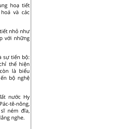
ng hoạ tiết
 hoá và các
i tiết nhỏ như
p với những
 sự tiến bộ:
chỉ thể hiện
còn là biểu
iến bộ nghệ
đất nước Hy
 Pác-tê-nông,
 sĩ ném đĩa,
lắng nghe.