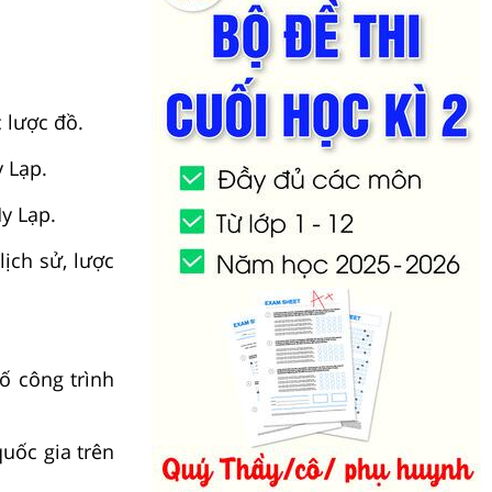
c lược đồ.
 Lạp.
Hy Lạp.
lịch sử, lược
số công trình
uốc gia trên