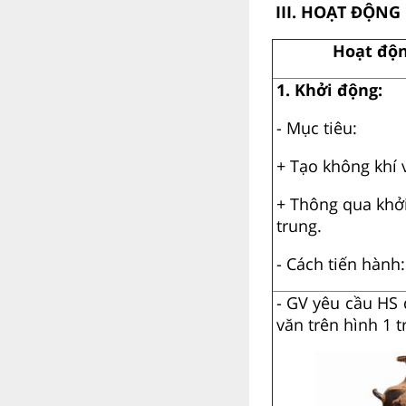
III. HOẠT ĐỘNG
Hoạt độn
1. Khởi động:
- Mục tiêu:
+ Tạo không khí v
+ Thông qua khởi
trung.
- Cách tiến hành:
-
GV yêu cầu HS 
văn trên hình 1 