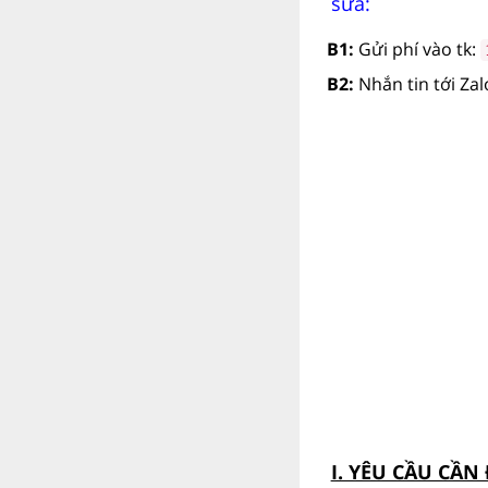
sửa:
B1:
Gửi phí vào tk:
B2:
Nhắn tin tới Za
I. YÊU CẦU CẦN 