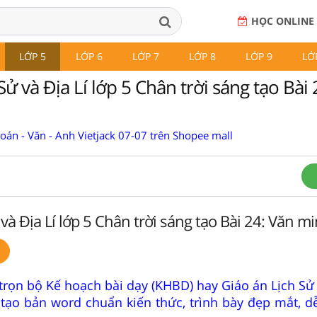
HỌC ONLINE
LỚP 5
LỚP 6
LỚP 7
LỚP 8
LỚP 9
LỚ
Sử và Địa Lí lớp 5 Chân trời sáng tạo Bài 
Toán - Văn - Anh Vietjack 07-07 trên Shopee mall
 và Địa Lí lớp 5 Chân trời sáng tạo Bài 24: Văn m
trọn bộ Kế hoạch bài dạy (KHBD) hay Giáo án Lịch Sử 
 tạo bản word chuẩn kiến thức, trình bày đẹp mắt, d