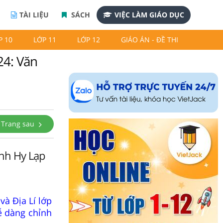
TÀI LIỆU
SÁCH
VIỆC LÀM GIÁO DỤC
P 10
LỚP 11
LỚP 12
GIÁO ÁN - ĐỀ THI
24: Văn
Trang sau
inh Hy Lạp
và Địa Lí lớp
ễ dàng chỉnh