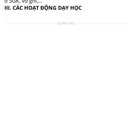
o SGK, vở ghi,…
III. CÁC HOẠT ĐỘNG DẠY HỌC
QUẢNG CÁO