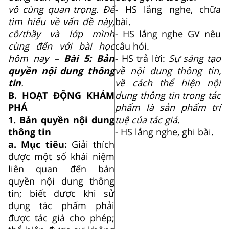
vô cùng quan trọng. Để
- HS lắng nghe, chữa
tìm hiểu về vấn đề này,
bài.
cô/thầy và lớp mình
- HS lắng nghe GV nêu
cùng đến với bài học
câu hỏi.
hôm nay –
Bài 5: Bản
- HS trả lời:
Sự sáng tạo
quyền nội dung thông
về nội dung thông tin,
tin
.
về cách thể hiện nội
B. HOẠT ĐỘNG KHÁM
dung thông tin trong tác
PHÁ
phẩm là sản phẩm trí
1. Bản quyền nội dung
tuệ của tác giả.
thông tin
- HS lắng nghe, ghi bài.
a. Mục tiêu:
Giải thích
được một số khái niệm
liên quan đến bản
quyền nội dung thông
tin; biết được khi sử
dụng tác phẩm phải
được tác giả cho phép;