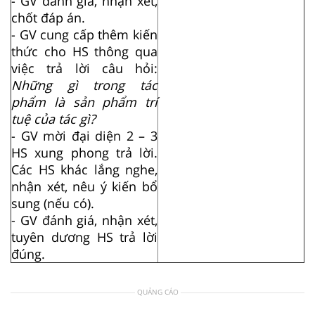
- GV đánh giá, nhận xét,
chốt đáp án.
- GV cung cấp thêm kiến
thức cho HS thông qua
việc trả lời câu hỏi:
Những gì trong tác
phẩm là sản phẩm trí
tuệ của tác gì?
- GV mời đại diện 2 – 3
HS xung phong trả lời.
Các HS khác lắng nghe,
nhận xét, nêu ý kiến bổ
sung (nếu có).
- GV đánh giá, nhận xét,
tuyên dương HS trả lời
đúng.
QUẢNG CÁO