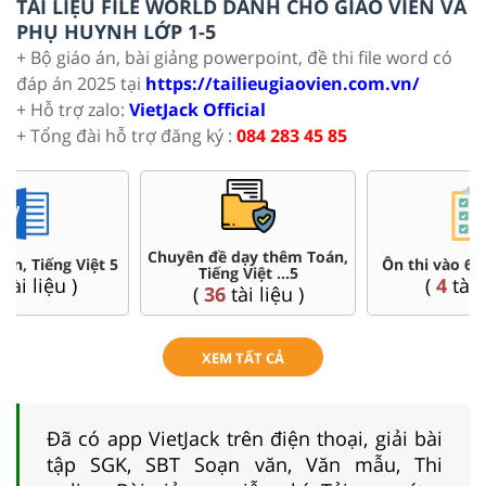
TÀI LIỆU FILE WORLD DÀNH CHO GIÁO VIÊN VÀ
PHỤ HUYNH LỚP 1-5
+ Bộ giáo án, bài giảng powerpoint, đề thi file word có
đáp án 2025 tại
https://tailieugiaovien.com.vn/
+ Hỗ trợ zalo:
VietJack Official
+ Tổng đài hỗ trợ đăng ký :
084 283 45 85
Chuyên đề dạy thêm Toán,
Ôn thi vào 6 chuyên, CLC
Tiếng Việt ...5
(
4
tài liệu )
(
36
tài liệu )
XEM TẤT CẢ
Đã có app VietJack trên điện thoại, giải bài
tập SGK, SBT Soạn văn, Văn mẫu, Thi