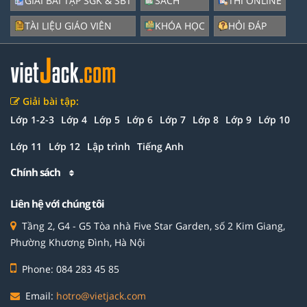
GIẢI BÀI TẬP SGK & SBT
SÁCH
THI ONLINE
TÀI LIỆU GIÁO VIÊN
KHÓA HỌC
HỎI ĐÁP
Giải bài tập:
Lớp 1-2-3
Lớp 4
Lớp 5
Lớp 6
Lớp 7
Lớp 8
Lớp 9
Lớp 10
Lớp 11
Lớp 12
Lập trình
Tiếng Anh
Chính sách
Liên hệ với chúng tôi
Tầng 2, G4 - G5 Tòa nhà Five Star Garden, số 2 Kim Giang,
Phường Khương Đình, Hà Nội
Phone: 084 283 45 85
Email:
hotro@vietjack.com