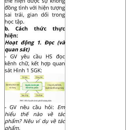
thể hiện được sự không
đồng tình với hiện tượng
sai trái, gian dối trong
học tập.
b. Cách thức thực
hiện:
Hoạt động 1. Đọc (và
quan sát)
- GV yêu cầu HS đọc
kênh chữ, kết hợp quan
sát Hình 1 SGK:
- GV nêu câu hỏi:
Em
hiểu thế nào về tác
phẩm? Nêu ví dụ về tác
phẩm.