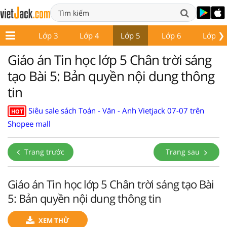
❯
Lớp 2
Lớp 3
Lớp 4
Lớp 5
Lớp 6
Lớp 7
Giáo án Tin học lớp 5 Chân trời sáng
tạo Bài 5: Bản quyền nội dung thông
tin
Siêu sale sách Toán - Văn - Anh Vietjack 07-07 trên
HOT
Shopee mall
Trang trước
Trang sau
Giáo án Tin học lớp 5 Chân trời sáng tạo Bài
5: Bản quyền nội dung thông tin
XEM THỬ