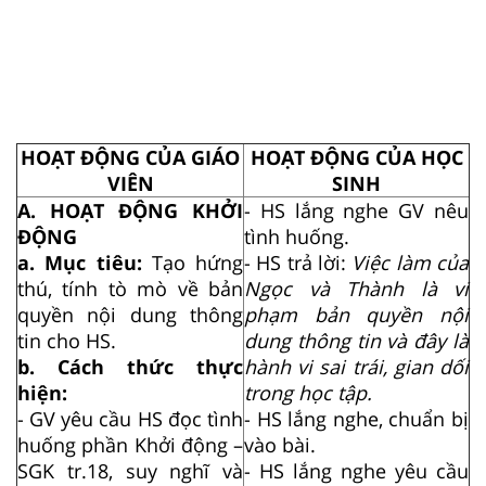
HOẠT ĐỘNG CỦA GIÁO
HOẠT ĐỘNG CỦA HỌC
VIÊN
SINH
A. HOẠT ĐỘNG KHỞI
- HS lắng nghe GV nêu
ĐỘNG
tình huống.
a. Mục tiêu:
Tạo hứng
- HS trả lời:
Việc làm của
thú, tính tò mò về bản
Ngọc và Thành là vi
quyền nội dung thông
phạm bản quyền nội
tin cho HS.
dung thông tin và đây là
b. Cách thức thực
hành vi sai trái, gian dối
hiện:
trong học tập.
- GV yêu cầu HS đọc tình
- HS lắng nghe, chuẩn bị
huống phần Khởi động –
vào bài.
SGK tr.18, suy nghĩ và
- HS lắng nghe yêu cầu