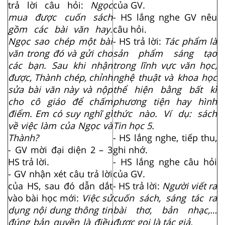
trả lời câu hỏi:
Ngọc
của GV.
mua được cuốn sách
- HS lắng nghe GV nêu
gồm các bài văn hay.
câu hỏi.
Ngọc sao chép một bài
- HS trả lời:
Tác phẩm là
văn trong đó và gửi cho
sản phẩm sáng tạo
các bạn. Sau khi nhận
trong lĩnh vực văn học,
được, Thành chép, chỉnh
nghệ thuật và khoa học
sửa bài văn này và nộp
thể hiện bằng bất kì
cho cô giáo để chấm
phương tiện hay hình
điểm. Em có suy nghĩ gì
thức nào. Ví dụ: sách
về việc làm của Ngọc và
Tin học 5.
Thành?
- HS lắng nghe, tiếp thu,
- GV mời đại diện 2 – 3
ghi nhớ.
HS trả lời.
- HS lắng nghe câu hỏi
- GV nhận xét câu trả lời
của GV.
của HS, sau đó dẫn dắt
- HS trả lời:
Người viết ra
vào bài học mới:
Việc sử
cuốn sách, sáng tác ra
dụng nội dung thông tin
bài thơ, bản nhạc,…
đúng bản quyền là điều
được gọi là tác giả.