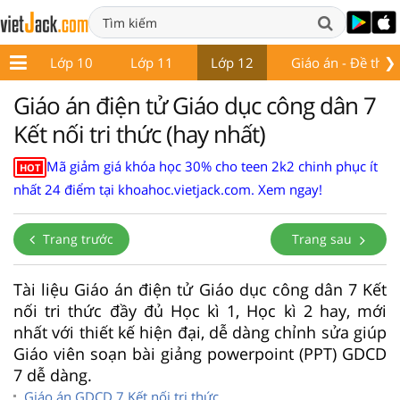
❯
 9
Lớp 10
Lớp 11
Lớp 12
Giáo án - Đề thi
Giáo án điện tử Giáo dục công dân 7
Kết nối tri thức (hay nhất)
Mã giảm giá khóa học 30% cho teen 2k2 chinh phục ít
HOT
nhất 24 điểm tại khoahoc.vietjack.com. Xem ngay!
Trang trước
Trang sau
Tài liệu Giáo án điện tử Giáo dục công dân 7 Kết
nối tri thức đầy đủ Học kì 1, Học kì 2 hay, mới
nhất với thiết kế hiện đại, dễ dàng chỉnh sửa giúp
Giáo viên soạn bài giảng powerpoint (PPT) GDCD
7 dễ dàng.
Giáo án GDCD 7 Kết nối tri thức