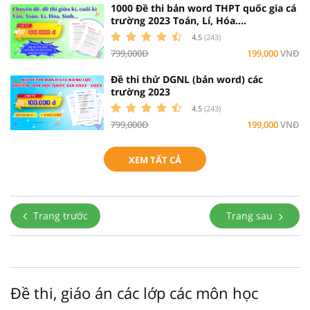
1000 Đề thi bản word THPT quốc gia cá
trường 2023 Toán, Lí, Hóa....
4.5
(243)
799,000Đ
199,000
VNĐ
Đề thi thử DGNL (bản word) các
trường 2023
4.5
(243)
799,000Đ
199,000
VNĐ
XEM TẤT CẢ
Trang trước
Trang sau
Đề thi, giáo án các lớp các môn học