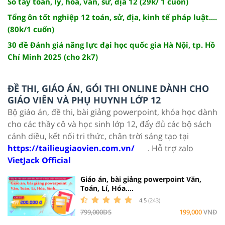
Sổ tay toán, lý, hóa, văn, sử, địa 12 (29k/ 1 cuốn)
Tổng ôn tốt nghiệp 12 toán, sử, địa, kinh tế pháp luật....
(80k/1 cuốn)
30 đề Đánh giá năng lực đại học quốc gia Hà Nội, tp. Hồ
Chí Minh 2025 (cho 2k7)
ĐỀ THI, GIÁO ÁN, GÓI THI ONLINE DÀNH CHO
GIÁO VIÊN VÀ PHỤ HUYNH LỚP 12
Bộ giáo án, đề thi, bài giảng powerpoint, khóa học dành
cho các thầy cô và học sinh lớp 12, đẩy đủ các bộ sách
cánh diều, kết nối tri thức, chân trời sáng tạo tại
https://tailieugiaovien.com.vn/
. Hỗ trợ zalo
VietJack Official
Giáo án, bài giảng powerpoint Văn,
Toán, Lí, Hóa....
4.5
(243)
799,000ĐS
199,000
VNĐ