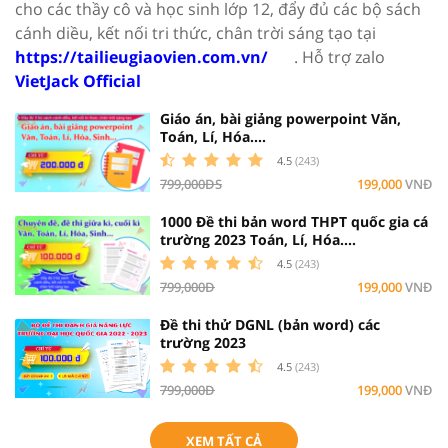
cho các thầy cô và học sinh lớp 12, đẩy đủ các bộ sách
cánh diều, kết nối tri thức, chân trời sáng tạo tại
https://tailieugiaovien.com.vn/
. Hỗ trợ zalo
VietJack Official
Giáo án, bài giảng powerpoint Văn,
Toán, Lí, Hóa....
4.5
(243)
799,000ĐS
199,000
VNĐ
1000 Đề thi bản word THPT quốc gia cá
trường 2023 Toán, Lí, Hóa....
4.5
(243)
799,000Đ
199,000
VNĐ
Đề thi thử DGNL (bản word) các
trường 2023
4.5
(243)
799,000Đ
199,000
VNĐ
XEM TẤT CẢ