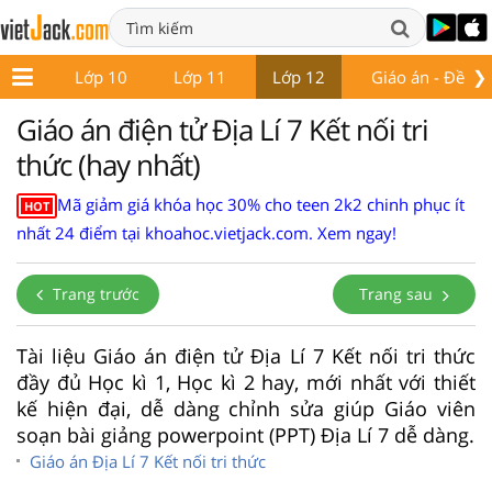
❯
ớp 9
Lớp 10
Lớp 11
Lớp 12
Giáo án - Đề thi
Giáo án điện tử Địa Lí 7 Kết nối tri
thức (hay nhất)
Mã giảm giá khóa học 30% cho teen 2k2 chinh phục ít
HOT
nhất 24 điểm tại khoahoc.vietjack.com. Xem ngay!
Trang trước
Trang sau
Tài liệu Giáo án điện tử Địa Lí 7 Kết nối tri thức
đầy đủ Học kì 1, Học kì 2 hay, mới nhất với thiết
kế hiện đại, dễ dàng chỉnh sửa giúp Giáo viên
soạn bài giảng powerpoint (PPT) Địa Lí 7 dễ dàng.
Giáo án Địa Lí 7 Kết nối tri thức