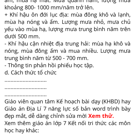
ấm, mùa hạ mát. Mưa quanh năm, lượng mưa
khoảng 800- 1000 mm/năm trở lên.
+ Khí hậu ôn đới lục địa: mùa đông khô và lạnh,
mùa hạ nóng và ẩm. Lượng mưa nhỏ, mưa chủ
yếu vào mùa hạ, lượng mưa trung bình năm trên
dưới 500 mm.
- Khí hậu cận nhiệt địa trung hải: mùa hạ khô và
nóng, mùa đông ấm và mua nhiều. Lượng mưa
trung bình năm từ 500 - 700 mm.
- Thông tin phản hồi phiếu học tập.
d. Cách thức tổ chức
............................
............................
............................
Giáo viên quan tâm Kế hoạch bài dạy (KHBD) hay
Giáo án Địa Lí 7 năng lực số bản word trình bày
đẹp mắt, dễ dàng chỉnh sửa mời
Xem thử.
Xem thêm giáo án lớp 7 Kết nối tri thức các môn
học hay khác: