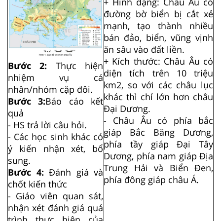
+ Hình dạng: Châu Âu có
đường bờ biển bị cắt xẻ
mạnh, tạo thành nhiều
bán đảo, biển, vũng vịnh
ăn sâu vào đất liền.
+ Kích thước: Châu Âu có
Bước 2:
Thực hiện
diện tích trên 10 triệu
nhiệm vụ cá
km2, so với các châu lục
nhân/nhóm cặp đôi.
khác thì chỉ lớn hơn châu
Bước 3:
Báo cáo kết
Đại Dương.
quả
- Châu Âu có phía bắc
- HS trả lời câu hỏi.
giáp Bắc Băng Dương,
- Các học sinh khác có
phía tầy giáp Đại Tây
ý kiến nhận xét, bổ
Dương, phía nam giáp Địa
sung.
Trung Hải và Biển Đen,
Bước 4:
Đánh giá và
phía đông giáp châu Á.
chốt kiến thức
- Giáo viên quan sát,
nhận xét đánh giá quá
trình thực hiện của