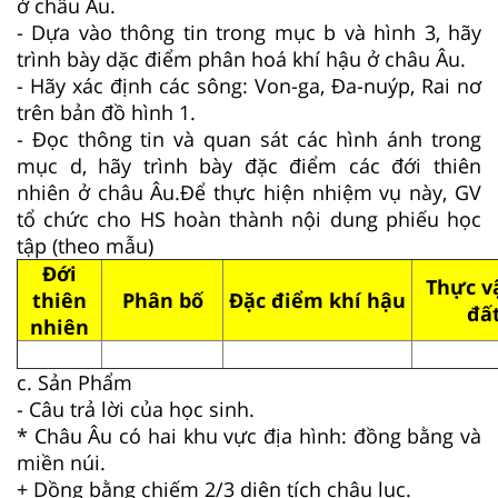
ở châu Âu.
-
Dựa vào thông tin trong mục b và hình 3, hãy
trình bày dặc điểm phân hoá khí hậu ở châu Âu.
- Hãy xác định các sông: Von-ga, Đa-nuýp, Rai nơ
trên bản đồ hình 1.
-
Đọc thông tin và quan sát các hình ánh trong
mục d, hãy trình bày đặc điểm các đới thiên
nhiên ở châu Âu.Để thực hiện nhiệm vụ này, GV
tổ chức cho HS hoàn thành nội dung phiếu học
tập (theo mẫu)
Đới
Thực v
thiên
Phân bố
Đặc điểm khí hậu
đấ
nhiên
c. Sản Phẩm
- Câu trả lời của học sinh.
* Châu Âu có hai khu vực địa hình: đồng bằng và
miền núi.
+ Dồng bằng chiếm 2/3 diện tích châu lục.