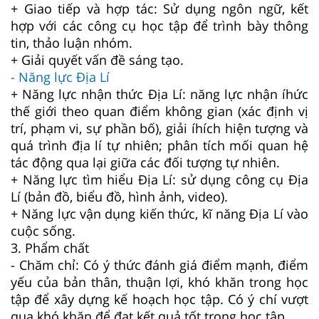
+ Giao tiếp và hợp tác: Sử dụng ngôn ngữ, kết
hợp với các công cụ học tập để trình bày thông
tin, thảo luận nhóm.
+ Giải quyết vấn đề sáng tạo.
- Năng lực Địa Lí
+ Năng lực nhận thức Địa Lí: năng lực nhận íhức
thế giới theo quan điểm không gian (xác định vị
trí, phạm vi, sự phần bố), giải íhích hiện tượng và
quá trình địa lí tự nhiên; phân tích mối quan hệ
tác động qua lại giữa các đối tượng tự nhiên.
+ Năng lực tìm hiểu Địa Lí: sử dụng công cụ Địa
Lí (bản đồ, biểu đồ, hình ảnh, video).
+ Năng lực vận dụng kiến thức, kĩ năng Địa Lí vào
cuộc sống.
3. Phẩm chất
-
Chăm chỉ: Có ý thức đánh giá điểm mạnh, điểm
yếu của bản thân, thuận lợi, khó khăn trong học
tập để xây dựng kế hoạch học tập. Có ý chí vượt
qua khó khăn để đạt kết quả tốt trong học tập.