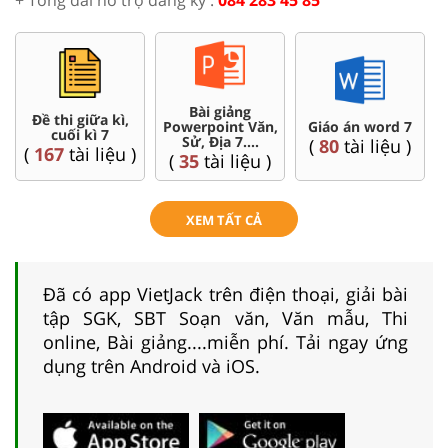
+ Tổng đài hỗ trợ đăng ký :
084 283 45 85
Bài giảng
Đề thi giữa kì,
Powerpoint Văn,
Giáo án word 7
cuối kì 7
Sử, Địa 7....
(
80
tài liệu )
(
167
tài liệu )
(
35
tài liệu )
XEM TẤT CẢ
Đã có app VietJack trên điện thoại, giải bài
tập SGK, SBT Soạn văn, Văn mẫu, Thi
online, Bài giảng....miễn phí. Tải ngay ứng
dụng trên Android và iOS.