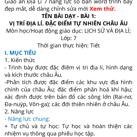
Giáo án Địa Lí 7 năng lực số bản word trình bày
đẹp mắt, dễ dàng chỉnh sửa mời
Xem thử.
TÊN BÀI DẠY - BÀI 1:
VỊ TRÍ ĐỊA LÍ. ĐẶC ĐIỂM TỰ NHIÊN CHÂU ÂU
Môn học/Hoạt động giáo dục: LỊCH SỬ VÀ ĐỊA LÍ;
Lớp: 7
Thời gian thực hiện: Tiết
I. MỤC TIÊU
1. Kiến thức
- Trình bày được đặc điẽm vị tri địa lí, hình dạng
và kích thước châu Âu.
-Phân tích được đặc điểm các khu vực địa hình
chính của châu Âu; đặc điểm phân hoá khí hậu;
xác định được trên bản đổ các sông lớn (Rai-nơ,
Đa-nuýp, Vôn-ga); các đới thiên nhiên ở châu Âu.
2. Năng lực
- Năng lực chung:
+ Tự chủ và tự học: Tự học và hoàn thiện các
nhiệm vụ thông qua phiếu học tập.