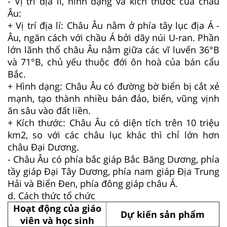
- Vị trí địa lí, hình dạng và kich thước của châu
Âu:
+ Vị trí địa lí: Châu Âu nằm ở phía tây lục địa Á -
Âu, ngăn cách với chầu Á bởi dãy núi U-ran. Phần
lớn lãnh thổ châu Âu nằm giữa các vĩ luvến 36°B
và 71°B, chủ yếu thuộc đới ôn hoà của bán cẩu
Bắc.
+ Hình dạng: Châu Âu có đường bờ biển bị cắt xẻ
mạnh, tạo thành nhiều bán đảo, biển, vũng vịnh
ăn sâu vào đất liền.
+ Kích thước: Châu Âu có diện tích trên 10 triệu
km2, so với các châu lục khác thì chỉ lớn hơn
châu Đại Dương.
- Châu Âu có phía bắc giáp Bắc Băng Dương, phía
tầy giáp Đại Tây Dương, phía nam giáp Địa Trung
Hải và Biển Đen, phía đông giáp châu Á.
d. Cách thức tổ chức
Hoạt động của giáo
Dự kiến sản phẩm
viên và học sinh