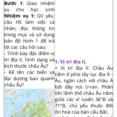
Bước 1
: Giao nhiệm
vụ cho học sinh
Nhiệm vụ 1:
GV yêu
cầu HS làm việc cá
nhân, đọc thông tin
trong mục và sử dụng
bản đồ hình 1 để trả
lời cac câu hỏi sau:
- Trình bày đặc điểm vị
trí địa lí, hình dạng và
1. Vị trí địa lí,
kích thước châu Âu?
+ Vị trí địa lí: Châu Âu
- Kể tên các biển và
nằm ở phía tây lục địa Á -
đại dương bao quanh
Âu, ngăn cách với chầu Á
châu Âu?
bởi dãy núi U-ran. Phần
lớn lãnh thổ châu Âu nằm
giữa các vĩ luvến 36°B và
71°B, chủ yếu thuộc đới
ôn hoà của bán cẩu Bắc.