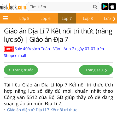
❯
Lớp 4
Lớp 5
Lớp 6
Lớp 7
Lớp 8
Lớp 9
Giáo án Địa Lí 7 Kết nối tri thức (năng
lực số) | Giáo án Địa 7
Sale 40% sách Toán - Văn - Anh 7 ngày 07-07 trên
HOT
Shopee mall
Trang trước
Trang sau
Tài liệu Giáo án Địa Lí lớp 7 Kết nối tri thức tích
hợp năng lực số đầy đủ mới, chuẩn nhất theo
Công văn 5512 của Bộ GD giúp thầy cô dễ dàng
soạn giáo án môn Địa Lí 7.
Giáo án điện tử Địa Lí 7 Kết nối tri thức