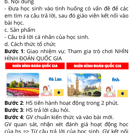
b. Nội dung
-
Đưa học sinh vào tình huống có vấn đề để các
em tìm ra câu trả lời, sau đó giáo viên kết nối vào
bài học.
c. Sản phẩm
- Câu trả lời cá nhân của học sinh.
d. Cách thức tổ chức
Bước 1
: Giao nhiệm vụ: Tham gia trò chơi NHÌN
HÌNH ĐOÁN QUỐC GIA
Bước 2
: HS tiến hành hoạt động trong 2 phút.
Bước 3
: HS trả lời câu hỏi.
Bước 4
: GV chuẩn kiến thức và vào bài mới.
GV quan sát, nhận xét đánh giá hoạt động học
của hs => Từ câu trả lời của học sinh, GV kết nối