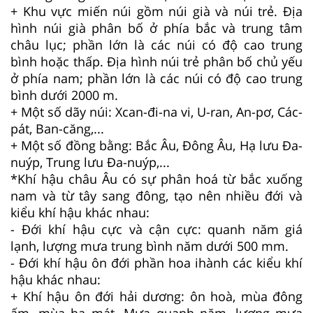
+ Khu vực miến núi gồm núi già và núi trẻ. Địa
hình núi già phân bố ở phía bắc và trung tâm
châu lục; phần lớn là các núi có độ cao trung
bình hoặc thấp. Địa hình núi trẻ phân bố chủ yếu
ở phía nam; phần lớn là các núi có độ cao trung
bình dưới 2000 m.
+ Một số dãy núi: Xcan-đi-na vi, U-ran, An-pơ, Các-
pát, Ban-căng,...
+ Một số đồng bằng: Bắc Âu, Đông Âu, Hạ lưu Đa-
nuýp, Trung lưu Đa-nuýp,...
*Khí hậu châu Âu có sự phân hoá từ bắc xuống
nam và từ tây sang đông, tạo nên nhiều đới và
kiểu khí hậu khác nhau:
- Đới khí hậu cực và cận cực: quanh năm giá
lạnh, lượng mưa trung bình năm dưới 500 mm.
- Đới khí hậu ôn đới phần hoa ihành các kiểu khí
hậu khác nhau:
+ Khí hậu ôn đới hải dương: ôn hoà, mùa đông