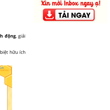
nh động
, giải
 biệt hữu ích