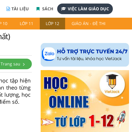
TÀI LIỆU
SÁCH
VIỆC LÀM GIÁO DỤC
P 10
LỚP 11
LỚP 12
GIÁO ÁN - ĐỀ THI
hất)
Trang sau
 học tập hiện
ản theo từng
ất lượng, học
điểm số.