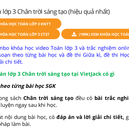
 lớp 3 Chân trời sáng tạo (hiệu quả nhất)
KHÓA HỌC TOÁN LỚP 3 KNTT
KHÓA HỌC TOÁN LỚP 3 CTST
(199K) XEM KHÓA HỌC TOÁ
mbo khóa học video Toán lớp 3 và trắc nghiệm onlin
ạn theo từng bài học và đề thi Giữa kì, đề thi Học
i chi tiết.
án lớp 3 Chân trời sáng tạo tại VietJack có gì
heo từng bài học SGK
rong sách
Chân trời sáng tạo
đều có
bài trắc ng
 luyện ngay sau khi học.
t nội dung bài học, có
đáp án và lời giải chi tiết,
g
háp làm bài.