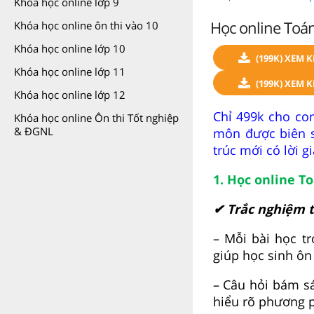
Khóa học online lớp 9
Học online Toán
Khóa học online ôn thi vào 10
Khóa học online lớp 10
(199K) XEM 
Khóa học online lớp 11
(199K) XEM 
Khóa học online lớp 12
Chỉ 499k cho co
Khóa học online Ôn thi Tốt nghiệp
& ĐGNL
môn được biên so
trúc mới có lời giả
1. Học online To
✔ Trắc nghiệm t
– Mỗi bài học t
giúp học sinh ôn
– Câu hỏi bám sá
hiểu rõ phương p