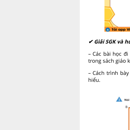
✔ Giải SGK và h
– Các bài học đ
trong sách giáo 
– Cách trình bày
hiểu.