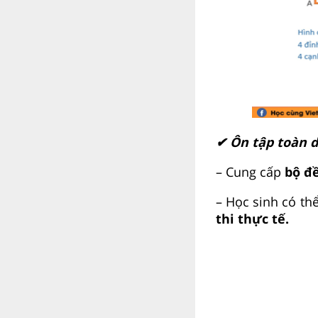
✔ Ôn tập toàn di
– Cung cấp
bộ đề
– Học sinh có th
thi thực tế.