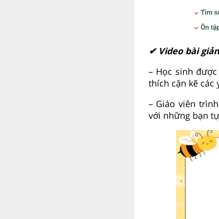
✔ Video bài giả
– Học sinh được
thích cặn kẽ các 
– Giáo viên trìn
với những bạn tự