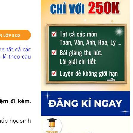
N LỚP 3 CD
e tất cả các
 kì theo cấu
hiệm đi kèm
,
iúp học sinh