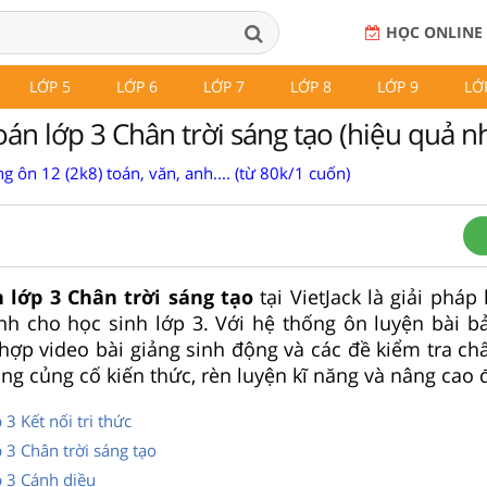
HỌC ONLINE
LỚP 5
LỚP 6
LỚP 7
LỚP 8
LỚP 9
LỚ
án lớp 3 Chân trời sáng tạo (hiệu quả n
g ôn 12 (2k8) toán, văn, anh.... (từ 80k/1 cuốn)
 lớp 3 Chân trời sáng tạo
tại VietJack là giải pháp
nh cho học sinh lớp 3. Với hệ thống ôn luyện bài b
 hợp video bài giảng sinh động và các đề kiểm tra ch
àng củng cố kiến thức, rèn luyện kĩ năng và nâng cao 
3 Kết nối tri thức
 3 Chân trời sáng tạo
p 3 Cánh diều