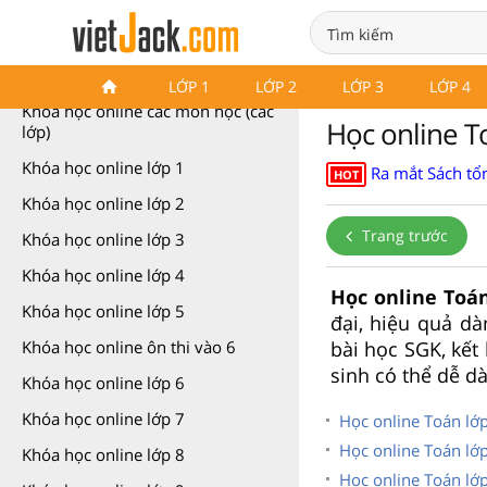
Khóa học online
LỚP 1
LỚP 2
LỚP 3
LỚP 4
Khóa học online các môn học (các
Học online To
lớp)
Khóa học online lớp 1
Ra mắt Sách tổn
HOT
Khóa học online lớp 2
Trang trước
Khóa học online lớp 3
Khóa học online lớp 4
Học online Toán
Khóa học online lớp 5
đại, hiệu quả dà
bài học SGK, kết
Khóa học online ôn thi vào 6
sinh có thể dễ d
Khóa học online lớp 6
Khóa học online lớp 7
Học online Toán lớp 
Học online Toán lớp
Khóa học online lớp 8
Học online Toán lớ