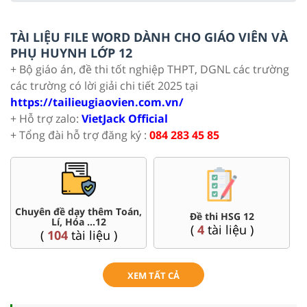
TÀI LIỆU FILE WORD DÀNH CHO GIÁO VIÊN VÀ
PHỤ HUYNH LỚP 12
+ Bộ giáo án, đề thi tốt nghiệp THPT, DGNL các trường
các trường có lời giải chi tiết 2025 tại
https://tailieugiaovien.com.vn/
+ Hỗ trợ zalo:
VietJack Official
+ Tổng đài hỗ trợ đăng ký :
084 283 45 85
Chuyên đề dạy thêm Toán,
Đề thi HSG 12
Lí, Hóa ...12
(
4
tài liệu )
(
104
tài liệu )
XEM TẤT CẢ