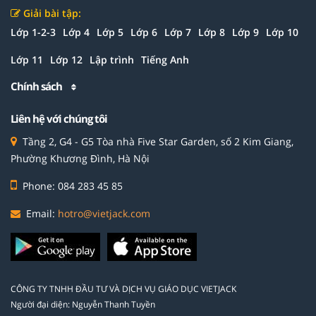
Giải bài tập:
Lớp 1-2-3
Lớp 4
Lớp 5
Lớp 6
Lớp 7
Lớp 8
Lớp 9
Lớp 10
Lớp 11
Lớp 12
Lập trình
Tiếng Anh
Chính sách
Liên hệ với chúng tôi
Tầng 2, G4 - G5 Tòa nhà Five Star Garden, số 2 Kim Giang,
Phường Khương Đình, Hà Nội
Phone: 084 283 45 85
Email:
hotro@vietjack.com
CÔNG TY TNHH ĐẦU TƯ VÀ DỊCH VỤ GIÁO DỤC VIETJACK
Người đại diện: Nguyễn Thanh Tuyền