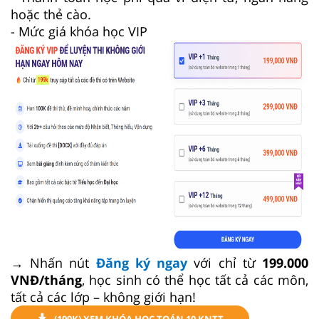
hoặc thẻ cào.
- Mức giá khóa học VIP
→ Nhấn nút
Đăng ký ngay
với chỉ từ
199.000
VNĐ/tháng
, học sinh có thể học tất cả các môn,
tất cả các lớp – không giới hạn!
(199K) XEM KHÓA HỌC TOÁN 10 KNTT