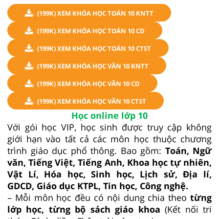
(199K) XEM KHÓA HỌC TOÁN 10 KNTT
(199K) XEM KHÓA HỌC TOÁN 10 CD
(199K) XEM KHÓA HỌC TOÁN 10 CTST
(199K) XEM KHÓA HỌC VĂN 10 KNTT
(199K) XEM KHÓA HỌC VĂN 10 CD
(199K) XEM KHÓA HỌC VĂN 10 CTST
Học online lớp 10
Với gói học VIP, học sinh được truy cập không
giới hạn vào tất cả các môn học thuộc chương
trình giáo dục phổ thông. Bao gồm:
Toán, Ngữ
văn, Tiếng Việt, Tiếng Anh, Khoa học tự nhiên,
Vật Lí, Hóa học, Sinh học, Lịch sử, Địa lí,
GDCD, Giáo dục KTPL, Tin học, Công nghệ.
– Mỗi môn học đều có nội dung chia theo
từng
lớp học, từng bộ sách giáo khoa
(Kết nối tri