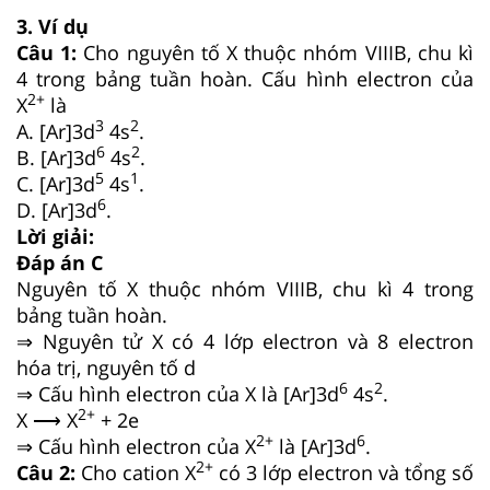
3. Ví dụ
Câu 1:
Cho nguyên tố X thuộc nhóm VIIIB, chu kì
4 trong bảng tuần hoàn. Cấu hình electron của
2+
X
là
3
2
A. [Ar]3d
4s
.
6
2
B. [Ar]3d
4s
.
5
1
C. [Ar]3d
4s
.
6
D. [Ar]3d
.
Lời giải:
Đáp án C
Nguyên tố X thuộc nhóm VIIIB, chu kì 4 trong
bảng tuần hoàn.
⇒ Nguyên tử X có 4 lớp electron và 8 electron
hóa trị, nguyên tố d
6
2
⇒ Cấu hình electron của X là [Ar]3d
4s
.
2+
X ⟶ X
+ 2e
2+
6
⇒ Cấu hình electron của X
là [Ar]3d
.
2+
Câu 2:
Cho cation X
có 3 lớp electron và tổng số