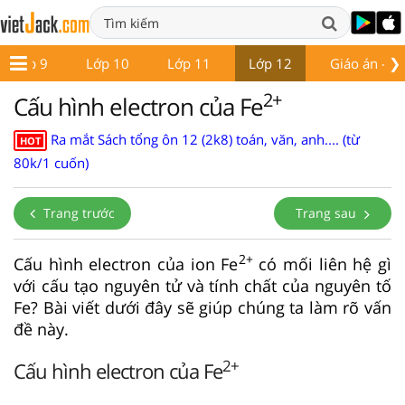
❯
Lớp 9
Lớp 10
Lớp 11
Lớp 12
Giáo án - Đề
2+
Cấu hình electron của Fe
Ra mắt Sách tổng ôn 12 (2k8) toán, văn, anh.... (từ
HOT
80k/1 cuốn)
Trang trước
Trang sau
2+
Cấu hình electron của ion Fe
có mối liên hệ gì
với cấu tạo nguyên tử và tính chất của nguyên tố
Fe? Bài viết dưới đây sẽ giúp chúng ta làm rõ vấn
đề này.
2+
Cấu hình electron của Fe