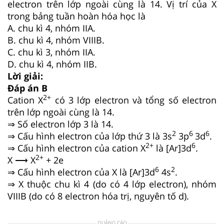
electron trên lớp ngoài cùng là 14. Vị trí của X
trong bảng tuần hoàn hóa học là
A. chu kì 4, nhóm IIA.
B. chu kì 4, nhóm VIIIB.
C. chu kì 3, nhóm IIA.
D. chu kì 4, nhóm IIB.
Lời giải:
Đáp án B
2+
Cation X
có 3 lớp electron và tổng số electron
trên lớp ngoài cùng là 14.
⇒ Số electron lớp 3 là 14.
2
6
6
⇒ Cấu hình electron của lớp thứ 3 là 3s
3p
3d
.
2+
6
⇒ Cấu hình electron của cation X
là [Ar]3d
.
2+
X ⟶ X
+ 2e
6
2
⇒ Cấu hình electron của X là [Ar]3d
4s
.
⇒ X thuộc chu kì 4 (do có 4 lớp electron), nhóm
VIIIB (do có 8 electron hóa trị, nguyên tố d).
QUẢNG CÁO