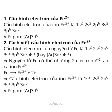
2+
1. Cấu hình electron của Fe
2+
2
2
6
2
Cấu hình electron của ion Fe
là 1s
2s
2p
3s
6
6
3p
3d
.
6
Viết gọn: [Ar]3d
.
2+
2. Cách viết cấu hình electron của Fe
2
2
6
Cấu hình electron của nguyên tử Fe là 1s
2s
2p
2
6
6
2
6
2
3s
3p
3d
4s
(hay [Ar]3d
4s
).
⇒ Nguyên tử Fe có thể nhường 2 electron để tạo
2+
cation Fe
.
2+
Fe ⟶ Fe
+ 2e
2+
2
2
6
⇒ Cấu hình electron của ion Fe
là 1s
2s
2p
2
6
6
3s
3p
3d
.
6
Viết gọn: [Ar]3d
.
QUẢNG CÁO