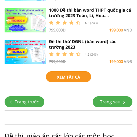
1000 Đề thi bản word THPT quốc gia cá
trường 2023 Toán, Lí, Hóa....
4.5
(243)
799,000Đ
199,000
VNĐ
Đề thi thử DGNL (bản word) các
trường 2023
4.5
(243)
799,000Đ
199,000
VNĐ
XEM TẤT CẢ
Trang trước
Trang sau
Đề thi, giáo án các lớp các môn học