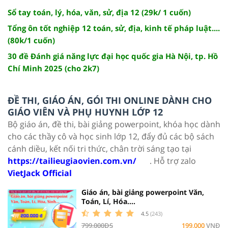
Sổ tay toán, lý, hóa, văn, sử, địa 12 (29k/ 1 cuốn)
Tổng ôn tốt nghiệp 12 toán, sử, địa, kinh tế pháp luật....
(80k/1 cuốn)
30 đề Đánh giá năng lực đại học quốc gia Hà Nội, tp. Hồ
Chí Minh 2025 (cho 2k7)
ĐỀ THI, GIÁO ÁN, GÓI THI ONLINE DÀNH CHO
GIÁO VIÊN VÀ PHỤ HUYNH LỚP 12
Bộ giáo án, đề thi, bài giảng powerpoint, khóa học dành
cho các thầy cô và học sinh lớp 12, đẩy đủ các bộ sách
cánh diều, kết nối tri thức, chân trời sáng tạo tại
https://tailieugiaovien.com.vn/
. Hỗ trợ zalo
VietJack Official
Giáo án, bài giảng powerpoint Văn,
Toán, Lí, Hóa....
4.5
(243)
799,000ĐS
199,000
VNĐ