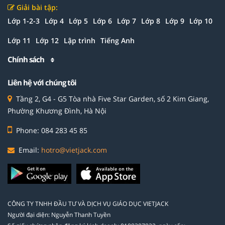
Giải bài tập:
Lớp 1-2-3
Lớp 4
Lớp 5
Lớp 6
Lớp 7
Lớp 8
Lớp 9
Lớp 10
Lớp 11
Lớp 12
Lập trình
Tiếng Anh
Chính sách
Liên hệ với chúng tôi
Tầng 2, G4 - G5 Tòa nhà Five Star Garden, số 2 Kim Giang,
Phường Khương Đình, Hà Nội
Phone: 084 283 45 85
Email:
hotro@vietjack.com
CÔNG TY TNHH ĐẦU TƯ VÀ DỊCH VỤ GIÁO DỤC VIETJACK
Người đại diện: Nguyễn Thanh Tuyền