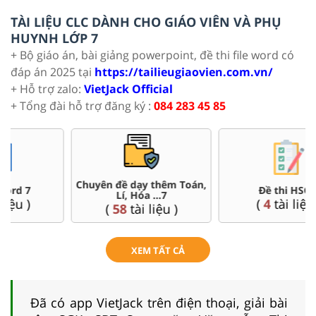
TÀI LIỆU CLC DÀNH CHO GIÁO VIÊN VÀ PHỤ
HUYNH LỚP 7
+ Bộ giáo án, bài giảng powerpoint, đề thi file word có
đáp án 2025 tại
https://tailieugiaovien.com.vn/
+ Hỗ trợ zalo:
VietJack Official
+ Tổng đài hỗ trợ đăng ký :
084 283 45 85
Đề thi HSG 7
Trắc nghiệm đúng sai 7
(
4
tài liệu )
(
57
tài liệu )
XEM TẤT CẢ
Đã có app VietJack trên điện thoại, giải bài