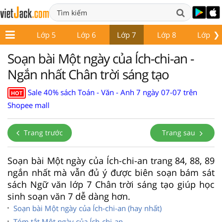
❯
Lớp 4
Lớp 5
Lớp 6
Lớp 7
Lớp 8
Lớp 9
Soạn bài Một ngày của Ích-chi-an -
Ngắn nhất Chân trời sáng tạo
Sale 40% sách Toán - Văn - Anh 7 ngày 07-07 trên
HOT
Shopee mall
Trang trước
Trang sau
Soạn bài Một ngày của Ích-chi-an trang 84, 88, 89
ngắn nhất mà vẫn đủ ý được biên soạn bám sát
sách Ngữ văn lớp 7 Chân trời sáng tạo giúp học
sinh soạn văn 7 dễ dàng hơn.
Soạn bài Một ngày của Ích-chi-an (hay nhất)
Tóm tắt Một ngày của Ích-chi-an