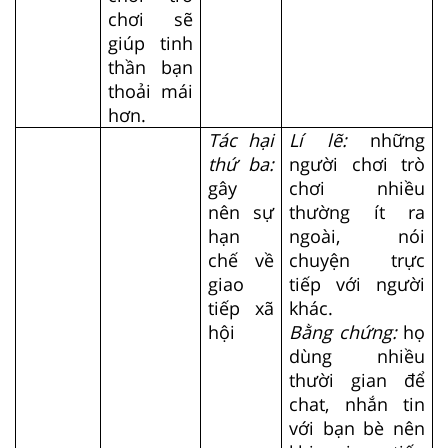
chơi sẽ
giúp tinh
thần bạn
thoải mái
hơn.
Tác hại
Lí lẽ:
những
thứ ba:
người chơi trò
gây
chơi nhiều
nên sự
thường ít ra
hạn
ngoài, nói
chế về
chuyện trực
giao
tiếp với người
tiếp xã
khác.
hội
Bằng chứng:
họ
dùng nhiều
thười gian để
chat, nhắn tin
với bạn bè nên