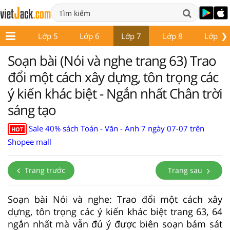
❯
Lớp 4
Lớp 5
Lớp 6
Lớp 7
Lớp 8
Lớp 9
Soạn bài (Nói và nghe trang 63) Trao
đổi một cách xây dựng, tôn trọng các
ý kiến khác biệt - Ngắn nhất Chân trời
sáng tạo
Sale 40% sách Toán - Văn - Anh 7 ngày 07-07 trên
HOT
Shopee mall
Trang trước
Trang sau
Soạn bài Nói và nghe: Trao đổi một cách xây
dựng, tôn trọng các ý kiến khác biệt trang 63, 64
ngắn nhất mà vẫn đủ ý được biên soạn bám sát