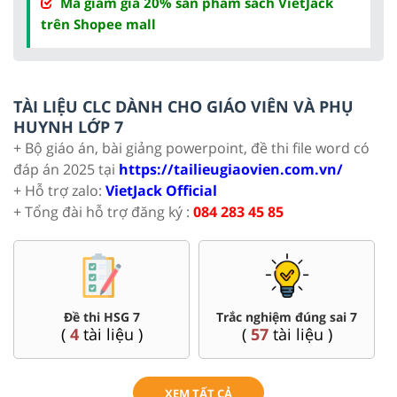
Mã giảm giá 20% sản phẩm sách VietJack
trên Shopee mall
TÀI LIỆU CLC DÀNH CHO GIÁO VIÊN VÀ PHỤ
HUYNH LỚP 7
+ Bộ giáo án, bài giảng powerpoint, đề thi file word có
đáp án 2025 tại
https://tailieugiaovien.com.vn/
+ Hỗ trợ zalo:
VietJack Official
+ Tổng đài hỗ trợ đăng ký :
084 283 45 85
Đề thi HSG 7
Trắc nghiệm đúng sai 7
(
4
tài liệu )
(
57
tài liệu )
XEM TẤT CẢ