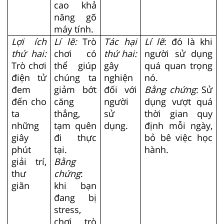
cao khả
năng gõ
máy tính.
Lợi ích
Lí lẽ:
Trò
Tác hại
Lí lẽ
: đó là khi
thứ hai:
chơi có
thứ hai:
người sử dụng
Trò chơi
thể giúp
gây
quá quan trọng
điện tử
chúng ta
nghiện
nó.
đem
giảm bớt
đối với
Bằng chứng
: Sử
đến cho
căng
người
dụng vượt quá
ta
thẳng,
sử
thời gian quy
những
tạm quên
dụng.
định mỗi ngày,
giây
đi thực
bỏ bê việc học
phút
tại.
hành.
giải trí,
Bằng
thư
chứng
:
giãn
khi bạn
đang bị
stress,
chơi trò