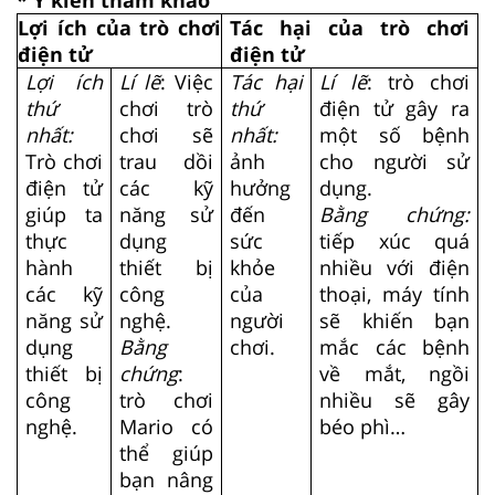
Lợi ích của trò chơi
Tác hại của trò chơi
điện tử
điện tử
Lợi ích
Lí lẽ
: Việc
Tác hại
Lí lẽ
: trò chơi
thứ
chơi trò
thứ
điện tử gây ra
nhất:
chơi sẽ
nhất:
một số bệnh
Trò chơi
trau dồi
ảnh
cho người sử
điện tử
các kỹ
hưởng
dụng.
giúp ta
năng sử
đến
Bằng chứng:
thực
dụng
sức
tiếp xúc quá
hành
thiết bị
khỏe
nhiều với điện
các kỹ
công
của
thoại, máy tính
năng sử
nghệ.
người
sẽ khiến bạn
dụng
Bằng
chơi.
mắc các bệnh
thiết bị
chứng
:
về mắt, ngồi
công
trò chơi
nhiều sẽ gây
nghệ.
Mario có
béo phì…
thể giúp
bạn nâng