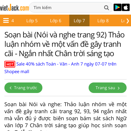
❯
Lớp 4
Lớp 5
Lớp 6
Lớp 7
Lớp 8
Lớp 
Soạn bài (Nói và nghe trang 92) Thảo
luận nhóm về một vấn đề gây tranh
cãi - Ngắn nhất Chân trời sáng tạo
Sale 40% sách Toán - Văn - Anh 7 ngày 07-07 trên
HOT
Shopee mall
Trang trước
Trang sau
Soạn bài Nói và nghe: Thảo luận nhóm về một
vấn đề gây tranh cãi trang 92, 93, 94 ngắn nhất
mà vẫn đủ ý được biên soạn bám sát sách Ngữ
văn lớp 7 Chân trời sáng tạo giúp học sinh soạn