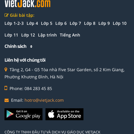
Giải bài tập:
Lớp 1-2-3
Lớp 4
Lớp 5
Lớp 6
Lớp 7
Lớp 8
Lớp 9
Lớp 10
Lớp 11
Lớp 12
Lập trình
Tiếng Anh
Chính sách
Liên hệ với chúng tôi
Tầng 2, G4 - G5 Tòa nhà Five Star Garden, số 2 Kim Giang,
Phường Khương Đình, Hà Nội
Phone: 084 283 45 85
Email:
hotro@vietjack.com
CÔNG TY TNHH ĐẦU TƯ VÀ DỊCH VỤ GIÁO DỤC VIETJACK