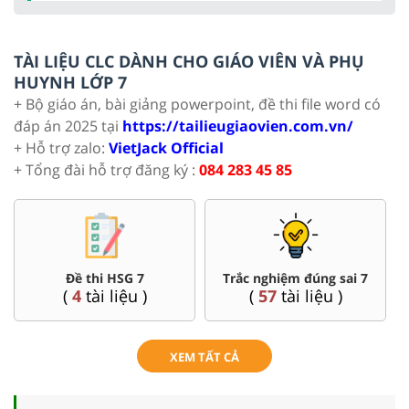
TÀI LIỆU CLC DÀNH CHO GIÁO VIÊN VÀ PHỤ
HUYNH LỚP 7
+ Bộ giáo án, bài giảng powerpoint, đề thi file word có
đáp án 2025 tại
https://tailieugiaovien.com.vn/
+ Hỗ trợ zalo:
VietJack Official
+ Tổng đài hỗ trợ đăng ký :
084 283 45 85
Đề thi HSG 7
Trắc nghiệm đúng sai 7
(
4
tài liệu )
(
57
tài liệu )
XEM TẤT CẢ