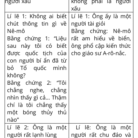
người xấu
không phải là người
xấu
Lí lẽ 1: Không ai biết
Lí lẽ 1: Ông ấy là một
chút thông tin gì về
người tài giỏi
Nê-mô
Bằng chứng: Nê-mô
Bằng chứng 1: “Liệu
rất am hiểu về biển,
sau này tôi có biết
ông phổ cập kiến thức
được quốc tịch của
cho giáo sư A-rô-nắc.
con người bí ẩn đã từ
bỏ Tổ quốc mình
không?
Bằng chứng 2: “Tôi
chẳng nghe, chẳng
nhìn thấy gì cả… Thậm
chí là tôi chẳng thấy
một bóng thủy thủ
nào”
Lí lẽ 2: Ông là một
Lí lẽ: Ông là một
người rất lạnh lùng
người rất chu đáo và