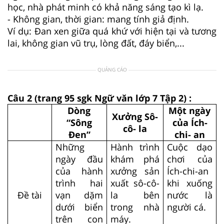
học, nhà phát minh có khả năng sáng tạo kì lạ.
- Không gian, thời gian: mang tính giả định.
Ví dụ: Đan xen giữa quá khứ với hiện tại và tương
lai, không gian vũ trụ, lòng đất, đáy biển,...
QUẢNG CÁO
Câu 2 (trang 95 sgk Ngữ văn lớp 7 Tập 2) :
Dòng
Một ngày
Xưởng Sô-
“Sông
của Ích-
cô- la
Đen”
chi- an
Những
Hành trình
Cuộc dạo
ngày đầu
khám phá
chơi của
của hành
xưởng sản
Ích-chi-an
trình hai
xuất sô-cô-
khi xuống
Đề tài
vạn dặm
la bên
nước là
dưới biển
trong nhà
người cá.
trên con
máy.