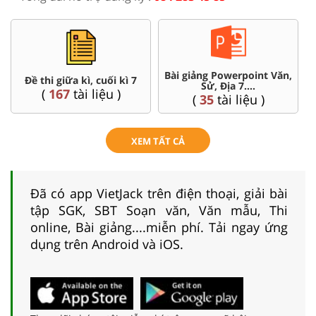
Bài giảng Powerpoint Văn,
Đề thi giữa kì, cuối kì 7
Sử, Địa 7....
(
167
tài liệu )
(
35
tài liệu )
XEM TẤT CẢ
Đã có app VietJack trên điện thoại, giải bài
tập SGK, SBT Soạn văn, Văn mẫu, Thi
online, Bài giảng....miễn phí. Tải ngay ứng
dụng trên Android và iOS.