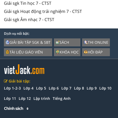
Giải sgk Tin học 7 - CTST
Giải sgk Hoạt động trải nghiệm 7 - CTST
Giải sgk Âm nhạc 7 - CTST
Dịch vụ nổi bật:
GIẢI BÀI TẬP SGK & SBT
SÁCH
THI ONLINE
TÀI LIỆU GIÁO VIÊN
KHÓA HỌC
HỎI ĐÁP
Giải bài tập:
Lớp 1-2-3
Lớp 4
Lớp 5
Lớp 6
Lớp 7
Lớp 8
Lớp 9
Lớp 10
Lớp 11
Lớp 12
Lập trình
Tiếng Anh
Chính sách