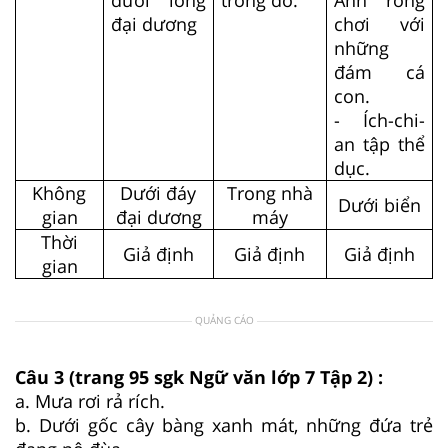
đại dương
chơi với
những
đám cá
con.
- Ích-chi-
an tập thể
dục.
Không
Dưới đáy
Trong nhà
Dưới biển
gian
đại dương
máy
Thời
Giả định
Giả định
Giả định
gian
QUẢNG CÁO
Câu 3 (trang 95 sgk Ngữ văn lớp 7 Tập 2) :
a. Mưa rơi rả rích.
b. Dưới gốc cây bàng xanh mát, những đứa trẻ