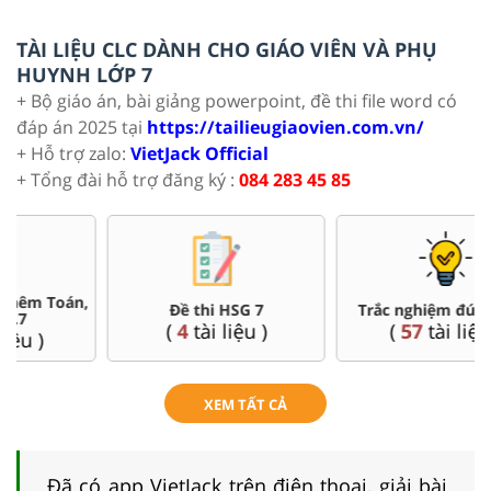
TÀI LIỆU CLC DÀNH CHO GIÁO VIÊN VÀ PHỤ
HUYNH LỚP 7
+ Bộ giáo án, bài giảng powerpoint, đề thi file word có
đáp án 2025 tại
https://tailieugiaovien.com.vn/
+ Hỗ trợ zalo:
VietJack Official
+ Tổng đài hỗ trợ đăng ký :
084 283 45 85
Đề thi HSG 7
Trắc nghiệm đúng sai 7
(
4
tài liệu )
(
57
tài liệu )
XEM TẤT CẢ
Đã có app VietJack trên điện thoại, giải bài