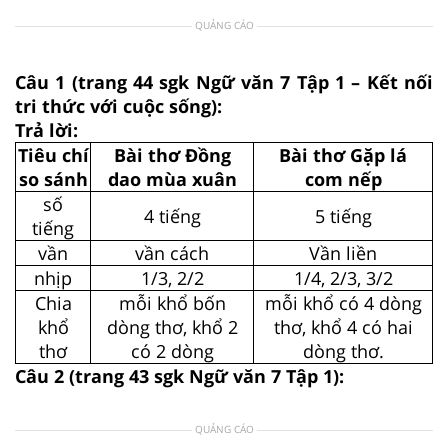
QUẢNG CÁO
Câu 1 (trang 44 sgk Ngữ văn 7 Tập 1 – Kết nối
tri thức với cuộc sống):
Trả lời:
Tiêu chí
Bài thơ Đồng
Bài thơ Gặp lá
so sánh
dao mùa xuân
com nếp
số
4 tiếng
5 tiếng
tiếng
vần
vần cách
Vần liền
nhịp
1/3, 2/2
1/4, 2/3, 3/2
Chia
mỗi khổ bốn
mỗi khổ có 4 dòng
khổ
dòng thơ, khổ 2
thơ, khổ 4 có hai
thơ
có 2 dòng
dòng thơ.
Câu 2 (trang 43 sgk Ngữ văn 7 Tập 1):
QUẢNG CÁO