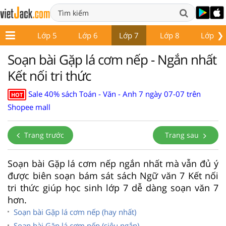
❯
Lớp 4
Lớp 5
Lớp 6
Lớp 7
Lớp 8
Lớp 9
Soạn bài Gặp lá cơm nếp - Ngắn nhất
Kết nối tri thức
Sale 40% sách Toán - Văn - Anh 7 ngày 07-07 trên
HOT
Shopee mall
Trang trước
Trang sau
Soạn bài Gặp lá cơm nếp ngắn nhất mà vẫn đủ ý
được biên soạn bám sát sách Ngữ văn 7 Kết nối
tri thức giúp học sinh lớp 7 dễ dàng soạn văn 7
hơn.
Soạn bài Gặp lá cơm nếp (hay nhất)
Soạn bài Gặp lá cơm nếp (siêu ngắn)