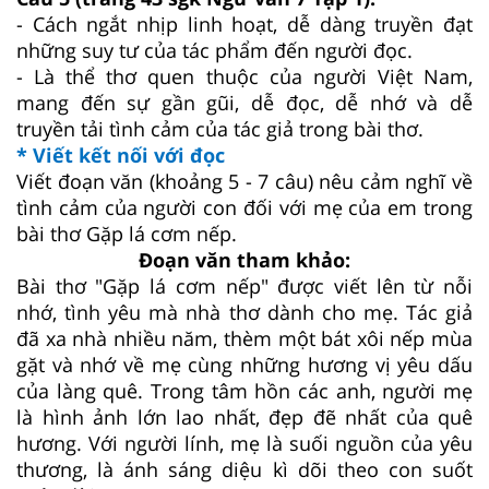
- Cách ngắt nhịp linh hoạt, dễ dàng truyền đạt
những suy tư của tác phẩm đến người đọc.
- Là thể thơ quen thuộc của người Việt Nam,
mang đến sự gần gũi, dễ đọc, dễ nhớ và dễ
truyền tải tình cảm của tác giả trong bài thơ.
* Viết kết nối với đọc
Viết đoạn văn (khoảng 5 - 7 câu) nêu cảm nghĩ về
tình cảm của người con đối với mẹ của em trong
bài thơ Gặp lá cơm nếp.
Đoạn văn tham khảo:
Bài thơ "Gặp lá cơm nếp" được viết lên từ nỗi
nhớ, tình yêu mà nhà thơ dành cho mẹ. Tác giả
đã xa nhà nhiều năm, thèm một bát xôi nếp mùa
gặt và nhớ về mẹ cùng những hương vị yêu dấu
của làng quê. Trong tâm hồn các anh, người mẹ
là hình ảnh lớn lao nhất, đẹp đẽ nhất của quê
hương. Với người lính, mẹ là suối nguồn của yêu
thương, là ánh sáng diệu kì dõi theo con suốt