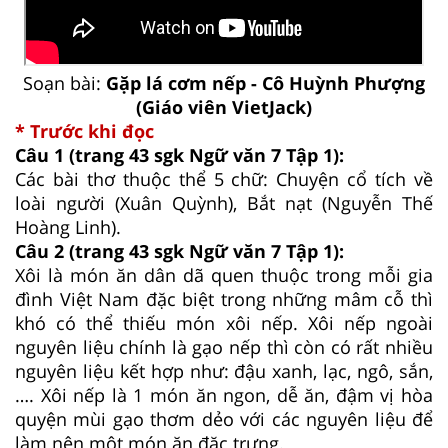
Soạn bài:
Gặp lá cơm nếp - Cô Huỳnh Phượng
(Giáo viên VietJack)
* Trước khi đọc
Câu 1 (trang 43 sgk Ngữ văn 7 Tập 1):
Các bài thơ thuộc thể 5 chữ: Chuyện cổ tích về
loài người (Xuân Quỳnh), Bắt nạt (Nguyễn Thế
Hoàng Linh).
Câu 2 (trang 43 sgk Ngữ văn 7 Tập 1):
Xôi là món ăn dân dã quen thuộc trong mỗi gia
đình Việt Nam đặc biệt trong những mâm cỗ thì
khó có thể thiếu món xôi nếp. Xôi nếp ngoài
nguyên liệu chính là gạo nếp thì còn có rất nhiều
nguyên liệu kết hợp như: đậu xanh, lạc, ngô, sắn,
…. Xôi nếp là 1 món ăn ngon, dễ ăn, đậm vị hòa
quyện mùi gạo thơm dẻo với các nguyên liệu để
làm nên một món ăn đặc trưng.