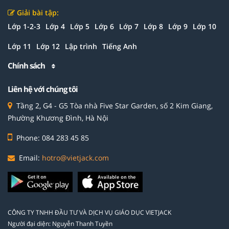
Giải bài tập:
Lớp 1-2-3
Lớp 4
Lớp 5
Lớp 6
Lớp 7
Lớp 8
Lớp 9
Lớp 10
Lớp 11
Lớp 12
Lập trình
Tiếng Anh
Chính sách
Liên hệ với chúng tôi
Tầng 2, G4 - G5 Tòa nhà Five Star Garden, số 2 Kim Giang,
Phường Khương Đình, Hà Nội
Phone: 084 283 45 85
Email:
hotro@vietjack.com
CÔNG TY TNHH ĐẦU TƯ VÀ DỊCH VỤ GIÁO DỤC VIETJACK
Người đại diện: Nguyễn Thanh Tuyền