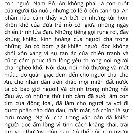
con người Nam Bộ. An không phải là con ruột
của người tía nuôi, nhưng có lẽ ở bên cạnh tía, An
phần nào cảm thấy vơi bớt đi những tủi hờn,
khốn khổ của đứa trẻ mồ côi giữa những ngày
chiến trinh lửa đạn. Những tiếng gọi rụng rời, đầy
khủng khiếp, kinh hoàng của người cha trong
những lần có bom giật khiến người đọc không
khỏi xốn xang vì sự tàn ác của chiến tranh và
cũng cảm phục tấm lòng yêu thương nơi người
cha nghèo khổ. Nỗi đau, nỗi nhớ thương và mất
mát... do quân giặc đem đến cho người cha, cho
An, cho nhân dân trên khắp mọi miền đất nước
ta có bao giờ nguôi! Và chính trong những nỗi
đau ấy, có những thứ tình cảm đã sưởi ấm con
tim của đồng loại, đã làm cho người ta vơi đi
được phần nào đớn đau, mất mát, đó chính là sự
cưu mang. Người cha trong văn bản đã khiến
người đọc ấm lòng vì tính cách khẳng khái, trái
tim yêu thương, đôn hậu. Có thể nói, con người