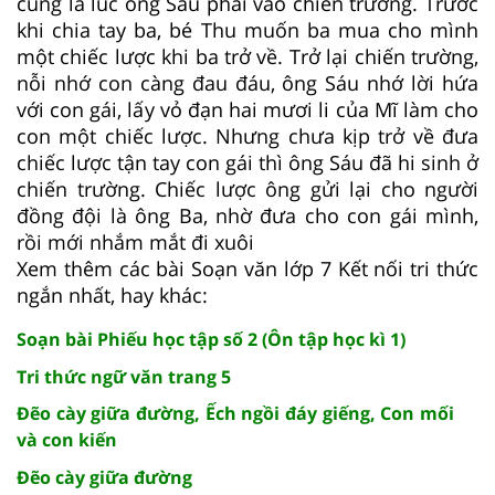
cũng là lúc ông Sáu phải vào chiến trường. Trước
khi chia tay ba, bé Thu muốn ba mua cho mình
một chiếc lược khi ba trở về. Trở lại chiến trường,
nỗi nhớ con càng đau đáu, ông Sáu nhớ lời hứa
với con gái, lấy vỏ đạn hai mươi li của Mĩ làm cho
con một chiếc lược. Nhưng chưa kịp trở về đưa
chiếc lược tận tay con gái thì ông Sáu đã hi sinh ở
chiến trường. Chiếc lược ông gửi lại cho người
đồng đội là ông Ba, nhờ đưa cho con gái mình,
rồi mới nhắm mắt đi xuôi
Xem thêm các bài Soạn văn lớp 7 Kết nối tri thức
ngắn nhất, hay khác:
Soạn bài Phiếu học tập số 2 (Ôn tập học kì 1)
Tri thức ngữ văn trang 5
Đẽo cày giữa đường, Ếch ngồi đáy giếng, Con mối
và con kiến
Đẽo cày giữa đường