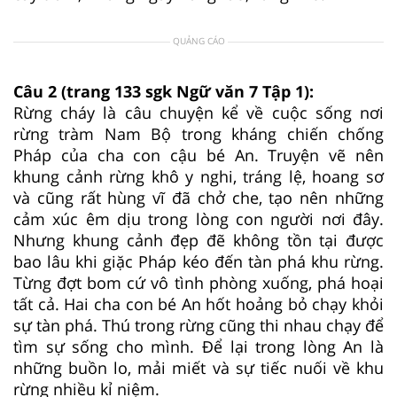
QUẢNG CÁO
Câu 2 (trang 133 sgk Ngữ văn 7 Tập 1):
Rừng cháy là câu chuyện kể về cuộc sống nơi
rừng tràm Nam Bộ trong kháng chiến chống
Pháp của cha con cậu bé An. Truyện vẽ nên
khung cảnh rừng khô y nghi, tráng lệ, hoang sơ
và cũng rất hùng vĩ đã chở che, tạo nên những
cảm xúc êm dịu trong lòng con người nơi đây.
Nhưng khung cảnh đẹp đẽ không tồn tại được
bao lâu khi giặc Pháp kéo đến tàn phá khu rừng.
Từng đợt bom cứ vô tình phòng xuống, phá hoại
tất cả. Hai cha con bé An hốt hoảng bỏ chạy khỏi
sự tàn phá. Thú trong rừng cũng thi nhau chạy để
tìm sự sống cho mình. Để lại trong lòng An là
những buồn lo, mải miết và sự tiếc nuối về khu
rừng nhiều kỉ niệm.