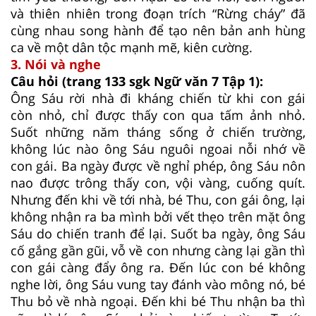
và thiên nhiên trong đoạn trích “Rừng cháy” đã
cùng nhau song hành để tạo nên bản anh hùng
ca về một dân tộc mạnh mẽ, kiên cường.
3. Nói và nghe
Câu hỏi (trang 133 sgk Ngữ văn 7 Tập 1):
Ông Sáu rời nhà đi kháng chiến từ khi con gái
còn nhỏ, chỉ được thấy con qua tấm ảnh nhỏ.
Suốt những năm tháng sống ở chiến trường,
không lúc nào ông Sáu nguôi ngoai nỗi nhớ về
con gái. Ba ngày được về nghỉ phép, ông Sáu nôn
nao được trông thấy con, vội vàng, cuống quít.
Nhưng đến khi về tới nhà, bé Thu, con gái ông, lại
không nhận ra ba mình bởi vết thẹo trên mặt ông
Sáu do chiến tranh để lại. Suốt ba ngày, ông Sáu
cố gắng gần gũi, vỗ về con nhưng càng lại gần thì
con gái càng đẩy ông ra. Đến lúc con bé không
nghe lời, ông Sáu vung tay đánh vào mông nó, bé
Thu bỏ về nhà ngoại. Đến khi bé Thu nhận ba thì