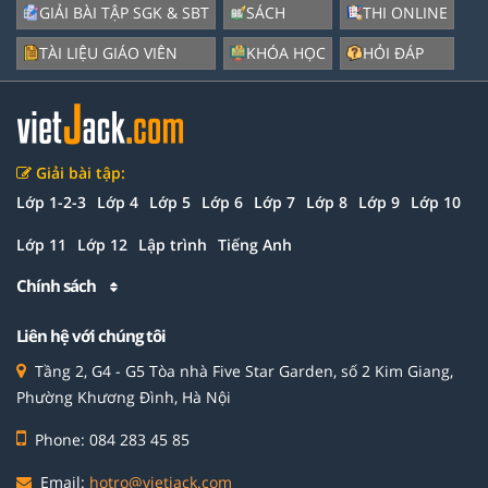
GIẢI BÀI TẬP SGK & SBT
SÁCH
THI ONLINE
TÀI LIỆU GIÁO VIÊN
KHÓA HỌC
HỎI ĐÁP
Giải bài tập:
Lớp 1-2-3
Lớp 4
Lớp 5
Lớp 6
Lớp 7
Lớp 8
Lớp 9
Lớp 10
Lớp 11
Lớp 12
Lập trình
Tiếng Anh
Chính sách
Liên hệ với chúng tôi
Tầng 2, G4 - G5 Tòa nhà Five Star Garden, số 2 Kim Giang,
Phường Khương Đình, Hà Nội
Phone: 084 283 45 85
Email:
hotro@vietjack.com