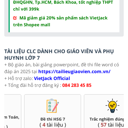
ĐHQGHN, Tp.HCM, Bách Khoa, tốt nghiệp THPT
chỉ với 399k
Mã giảm giá 20% sản phẩm sách VietJack
trên Shopee mall
TÀI LIỆU CLC DÀNH CHO GIÁO VIÊN VÀ PHỤ
HUYNH LỚP 7
+ Bộ giáo án, bài giảng powerpoint, đề thi file word có
đáp án 2025 tại
https://tailieugiaovien.com.vn/
+ Hỗ trợ zalo:
VietJack Official
+ Tổng đài hỗ trợ đăng ký :
084 283 45 85
Đề thi HSG 7
Trắc nghiệm đúng sai 7
(
4
tài liệu )
(
57
tài liệu )