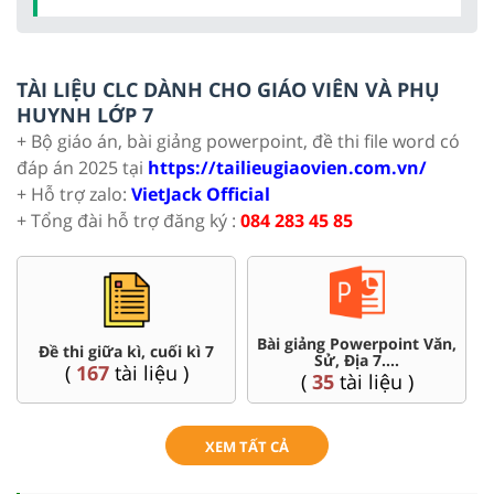
TÀI LIỆU CLC DÀNH CHO GIÁO VIÊN VÀ PHỤ
HUYNH LỚP 7
+ Bộ giáo án, bài giảng powerpoint, đề thi file word có
đáp án 2025 tại
https://tailieugiaovien.com.vn/
+ Hỗ trợ zalo:
VietJack Official
+ Tổng đài hỗ trợ đăng ký :
084 283 45 85
Bài giảng Powerpoint Văn,
Đề thi giữa kì, cuối kì 7
Sử, Địa 7....
(
167
tài liệu )
(
35
tài liệu )
XEM TẤT CẢ