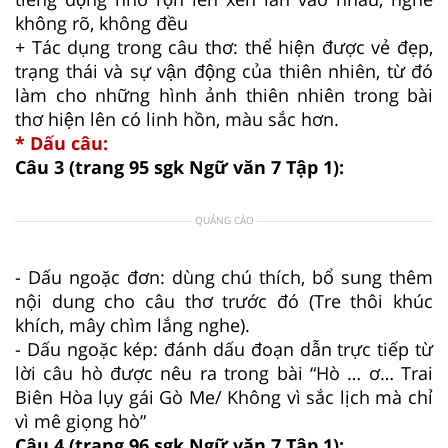
không rõ, không đều
+ Tác dụng trong câu thơ: thể hiện được vẻ đẹp,
trạng thái và sự vận động của thiên nhiên, từ đó
làm cho những hình ảnh thiên nhiên trong bài
thơ hiện lên có linh hồn, màu sắc hơn.
* Dấu câu:
Câu 3 (trang 95 sgk Ngữ văn 7 Tập 1):
QUẢNG CÁO
- Dấu ngoặc đơn: dùng chú thích, bổ sung thêm
nội dung cho câu thơ trước đó (Tre thôi khúc
khích, mây chìm lắng nghe).
- Dấu ngoặc kép: đánh dấu đoạn dẫn trực tiếp từ
lời câu hò được nêu ra trong bài “Hò … ơ… Trai
Biên Hòa lụy gái Gò Me/ Không vì sắc lịch mà chỉ
vì mê giọng hò”
Câu 4 (trang 96 sgk Ngữ văn 7 Tập 1):