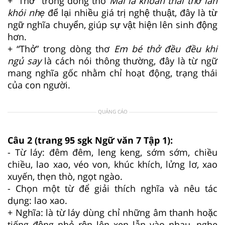
+ “Thở” trong dòng thơ
Mái lá khoan thai thở làn
khói nhẹ
để lại nhiều giá trị nghệ thuật, đây là từ
ngữ nghĩa chuyển, giúp sự vật hiện lên sinh động
hơn.
+ “Thở” trong dòng thơ
Em bé thở đều đều khi
ngủ say
là cách nói thông thường, đây là từ ngữ
mang nghĩa gốc nhằm chỉ hoạt động, trạng thái
của con người.
QUẢNG CÁO
Câu 2 (trang 95 sgk Ngữ văn 7 Tập 1):
- Từ láy: đêm đêm, leng keng, sớm sớm, chiều
chiều, lao xao, véo von, khúc khích, lửng lơ, xao
xuyến, thẹn thò, ngọt ngào.
- Chọn một từ để giải thích nghĩa và nêu tác
dụng: lao xao.
+ Nghĩa: là từ láy dùng chỉ những âm thanh hoặc
tiếng động nhỏ rộn lên xen lẫn vào nhau, nghe