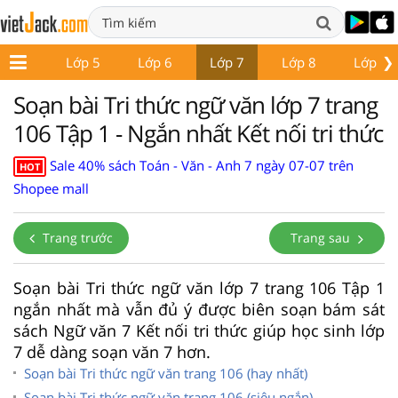
❯
Lớp 4
Lớp 5
Lớp 6
Lớp 7
Lớp 8
Lớp 9
Soạn bài Tri thức ngữ văn lớp 7 trang
106 Tập 1 - Ngắn nhất Kết nối tri thức
Sale 40% sách Toán - Văn - Anh 7 ngày 07-07 trên
HOT
Shopee mall
Trang trước
Trang sau
Soạn bài Tri thức ngữ văn lớp 7 trang 106 Tập 1
ngắn nhất mà vẫn đủ ý được biên soạn bám sát
sách Ngữ văn 7 Kết nối tri thức giúp học sinh lớp
7 dễ dàng soạn văn 7 hơn.
Soạn bài Tri thức ngữ văn trang 106 (hay nhất)
Soạn bài Tri thức ngữ văn trang 106 (siêu ngắn)