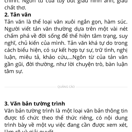
chỉnh. Ngôn từ của tùy bút giàu hình ảnh, giàu
chất thơ.
2. Tản văn
Tản văn là thể loại văn xuôi ngắn gọn, hàm súc.
Người viết tản văn thường dựa trên một vài nét
chấm phá về đời sống để thể hiện tâm trạng, suy
nghĩ, chủ kiến của mình. Tản văn khá tự do trong
cách biểu hiện, có sự kết hợp tự sự, trữ tình, nghị
luận, miêu tả, khảo cứu,…Ngôn từ của tản văn
gần gũi, đời thường, như lời chuyện trò, bàn luận
tâm sự.
QUẢNG CÁO
3. Văn bản tường trình
Văn bản tường trình là một loại văn bản thông tin
được tổ chức theo thể thức riêng, có nội dung
trình bày về một vụ việc đang cần được xem xét,
làm rõ và giải quyết.