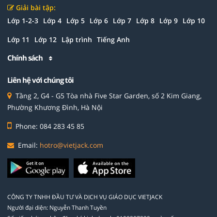
Giải bài tập:
Lớp 1-2-3
Lớp 4
Lớp 5
Lớp 6
Lớp 7
Lớp 8
Lớp 9
Lớp 10
Lớp 11
Lớp 12
Lập trình
Tiếng Anh
Chính sách
Liên hệ với chúng tôi
Tầng 2, G4 - G5 Tòa nhà Five Star Garden, số 2 Kim Giang,
Phường Khương Đình, Hà Nội
Phone: 084 283 45 85
Email:
hotro@vietjack.com
CÔNG TY TNHH ĐẦU TƯ VÀ DỊCH VỤ GIÁO DỤC VIETJACK
Người đại diện: Nguyễn Thanh Tuyền