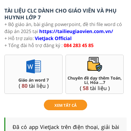
TÀI LIỆU CLC DÀNH CHO GIÁO VIÊN VÀ PHỤ
HUYNH LỚP 7
+ Bộ giáo án, bài giảng powerpoint, đề thi file word có
đáp án 2025 tại
https://tailieugiaovien.com.vn/
+ Hỗ trợ zalo:
VietJack Official
+ Tổng đài hỗ trợ đăng ký :
084 283 45 85
Toán,
Đề thi HSG 7
Trắc nghiệm đúng sai 7
(
4
tài liệu )
(
57
tài liệu )
XEM TẤT CẢ
Đã có app VietJack trên điện thoại, giải bài