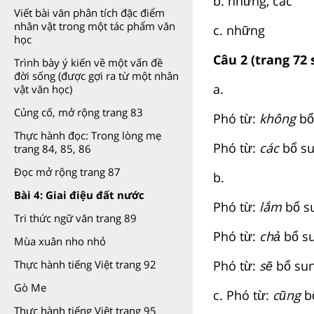
b. những, các
Viết bài văn phân tích đặc điểm
nhân vật trong một tác phẩm văn
c. những
học
Câu 2 (trang 72 
Trình bày ý kiến về một vấn đề
đời sống (được gợi ra từ một nhân
a.
vật văn học)
Củng cố, mở rộng trang 83
Phó từ:
không
bổ
Thực hành đọc: Trong lòng mẹ
Phó từ:
các
bổ su
trang 84, 85, 86
Đọc mở rộng trang 87
b.
Bài 4: Giai điệu đất nước
Phó từ:
lắm
bổ s
Tri thức ngữ văn trang 89
Phó từ:
chả
bổ su
Mùa xuân nho nhỏ
Phó từ:
sẽ
bổ sun
Thực hành tiếng Việt trang 92
Gò Me
c. Phó từ:
cũng
bô
Thực hành tiếng Việt trang 95