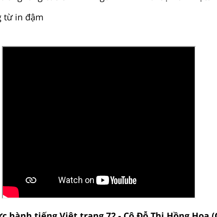
g từ in đậm
c hành tiếng Việt trang 72 - Cô Đỗ Thị Hồng Hoa (