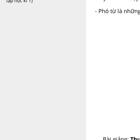
tập học kì 1)
- Phó từ là nhữn
Bài giảng:
Thự