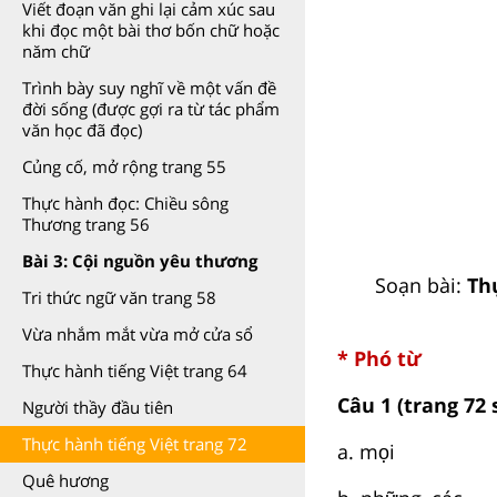
Viết đoạn văn ghi lại cảm xúc sau
khi đọc một bài thơ bốn chữ hoặc
năm chữ
Trình bày suy nghĩ về một vấn đề
đời sống (được gợi ra từ tác phẩm
văn học đã đọc)
Củng cố, mở rộng trang 55
Thực hành đọc: Chiều sông
Thương trang 56
Bài 3: Cội nguồn yêu thương
Soạn bài:
Th
Tri thức ngữ văn trang 58
Vừa nhắm mắt vừa mở cửa sổ
* Phó từ
Thực hành tiếng Việt trang 64
Câu 1 (trang 72 
Người thầy đầu tiên
Thực hành tiếng Việt trang 72
a. mọi
Quê hương