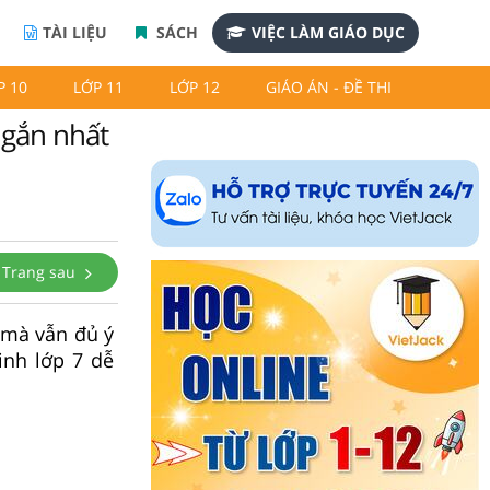
TÀI LIỆU
SÁCH
VIỆC LÀM GIÁO DỤC
P 10
LỚP 11
LỚP 12
GIÁO ÁN - ĐỀ THI
Ngắn nhất
Trang sau
 mà vẫn đủ ý
inh lớp 7 dễ