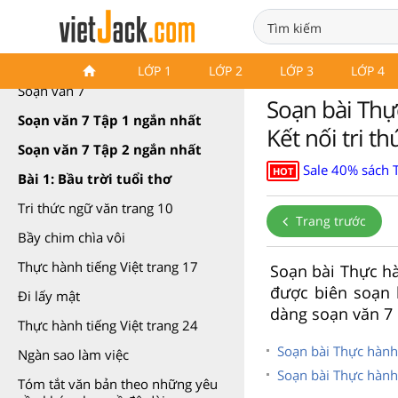
Soạn văn 7 Kết nối tri thức
LỚP 1
LỚP 2
LỚP 3
LỚP 4
Soạn văn 7
Soạn bài Thực
Soạn văn 7 Tập 1 ngắn nhất
Kết nối tri th
Soạn văn 7 Tập 2 ngắn nhất
Sale 40% sách 
HOT
Bài 1: Bầu trời tuổi thơ
Tri thức ngữ văn trang 10
Trang trước
Bầy chim chìa vôi
Thực hành tiếng Việt trang 17
Soạn bài Thực hà
được biên soạn 
Đi lấy mật
dàng soạn văn 7
Thực hành tiếng Việt trang 24
Soạn bài Thực hành 
Ngàn sao làm việc
Soạn bài Thực hành 
Tóm tắt văn bản theo những yêu