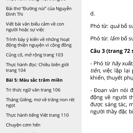
Bài thơ “Đường núi” của Nguyễn
d.
Đình Thi
Viết bài văn biểu cảm về con
Phó từ:
quá
bổ su
người hoặc sự việc
Phó từ:
lắm
bổ s
Trình bày ý kiến về những hoạt
động thiện nguyện vì cộng đồng
Câu 3 (trang 72 
Củng cố, mở rộng trang 103
- Phó từ
hãy
xuất
Thực hành đọc: Chiều biên giới
tiên,
việc lặp lạ
trang 104
khiến, thuyết phụ
Bài 5: Màu sắc trăm miền
- Đoạn văn nói đ
Tri thức ngữ văn trang 106
động về người t
Tháng Giêng, mơ về trăng non rét
được sáng tác, 
ngọt
người thầy đặc bi
Thực hành tiếng Việt trang 110
Chuyện cơm hến