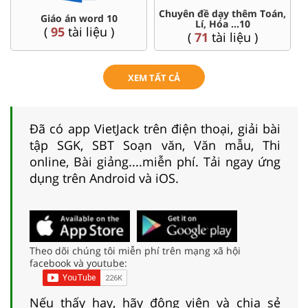
Chuyên đề dạy thêm Toán,
Giáo án word 10
Lí, Hóa ...10
(
95
tài liệu )
(
71
tài liệu )
XEM TẤT CẢ
Đã có app VietJack trên điện thoại, giải bài
tập SGK, SBT Soạn văn, Văn mẫu, Thi
online, Bài giảng....miễn phí. Tải ngay ứng
dụng trên Android và iOS.
Theo dõi chúng tôi miễn phí trên mạng xã hội
facebook và youtube:
Nếu thấy hay, hãy động viên và chia sẻ