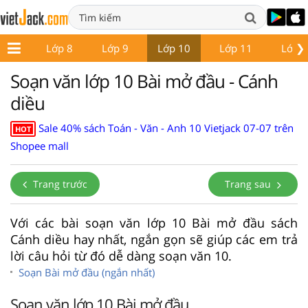
❯
ớp 7
Lớp 8
Lớp 9
Lớp 10
Lớp 11
Lớp 
Soạn văn lớp 10 Bài mở đầu - Cánh
diều
Sale 40% sách Toán - Văn - Anh 10 Vietjack 07-07 trên
HOT
Shopee mall
Trang trước
Trang sau
Với các bài soạn văn lớp 10 Bài mở đầu sách
Cánh diều hay nhất, ngắn gọn sẽ giúp các em trả
lời câu hỏi từ đó dễ dàng soạn văn 10.
Soạn Bài mở đầu (ngắn nhất)
Soạn văn lớp 10 Bài mở đầu