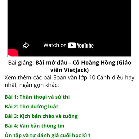
Bài giảng:
Bài mở đầu - Cô Hoàng Hồng (Giáo
viên VietJack)
Xem thêm các bài Soạn văn lớp 10 Cánh diều hay
nhất, ngắn gọn khác:
Bài 1: Thần thoại và sử thi
Bài 2: Thơ đường luật
Bài 3: Kịch bản chèo và tuồng
Bài 4: Văn bản thông tin
Ôn tập và tự đánh giá cuối học kì 1