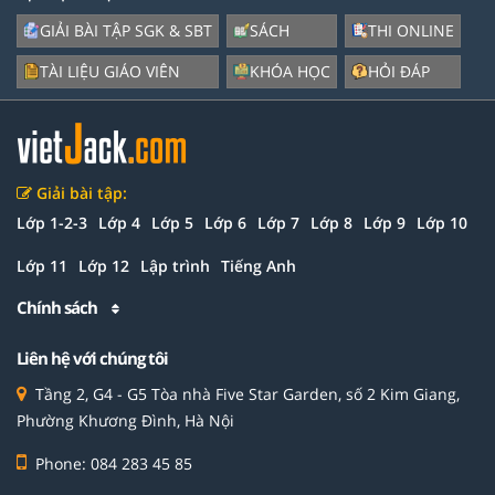
GIẢI BÀI TẬP SGK & SBT
SÁCH
THI ONLINE
TÀI LIỆU GIÁO VIÊN
KHÓA HỌC
HỎI ĐÁP
Giải bài tập:
Lớp 1-2-3
Lớp 4
Lớp 5
Lớp 6
Lớp 7
Lớp 8
Lớp 9
Lớp 10
Lớp 11
Lớp 12
Lập trình
Tiếng Anh
Chính sách
Liên hệ với chúng tôi
Tầng 2, G4 - G5 Tòa nhà Five Star Garden, số 2 Kim Giang,
Phường Khương Đình, Hà Nội
Phone: 084 283 45 85