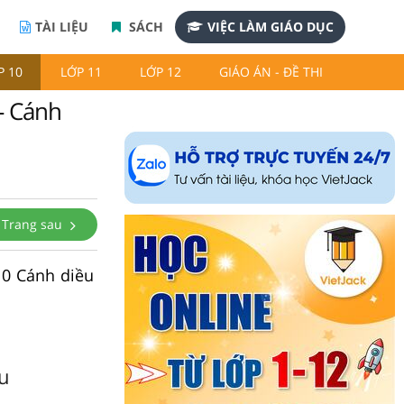
TÀI LIỆU
SÁCH
VIỆC LÀM GIÁO DỤC
P 10
LỚP 11
LỚP 12
GIÁO ÁN - ĐỀ THI
 - Cánh
Trang sau
10 Cánh diều
ều