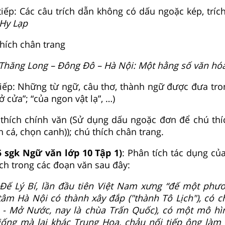
 tiếp: Các câu trích dẫn không có dấu ngoặc kép, tríc
 Hy Lạp
thích chân trang
Thăng Long – Đông Đô – Hà Nội: Một hằng số văn hó
 tiếp: Những từ ngữ, câu thơ, thành ngữ được đưa tro
ở cửa”; “của ngon vật lạ”, …)
 thích chính văn (Sử dụng dấu ngoặc đơn để chú thí
én cá, chọn canh)); chú thích chân trang.
5 sgk Ngữ văn lớp 10 Tập 1)
: Phân tích tác dụng củ
ích trong các đoạn văn sau đây:
 Đế Lý Bí, lần đầu tiên Việt Nam xưng “đế một phươ
tâm Hà Nội có thành xây đắp ("thành Tô Lịch"), có c
 - Mở Nước, nay là chùa Trấn Quốc), có một mô h
iống mà lại khác Trung Hoa, chảu nối tiếp ông làm 