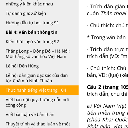
những ý kiến khác nhau
- Trích dẫn gián
cuốn
Thần thoại
Tự đánh giá: Xử kiện
Hướng dẫn tự học trang 91
- Chú thích: chú 
Bài 4: Văn bản thông tin
* Trong văn bản
Kiến thức ngữ văn trang 92
- Trích dẫn trực
Thăng Long – Đông Đô – Hà Nội:
trích dẫn (VD: “m
Một hằng số văn hóa Việt Nam
Lễ hội Đền Hùng
- Chú thích: Chú
bản, VD: (lụa) (k
Lễ hội dân gian đặc sắc của dân
tộc Chăm ở Ninh Thuận
Câu 2 (trang 10
Thực hành tiếng Việt trang 104
trích dẫn, chú th
Viết bản nội quy, hướng dẫn nơi
công cộng
a
) Với Nam Việt
tiên miền trung 
Viết bài luận về bản thân
(chùa Khai Quốc
Thuyết trình và thảo luận về một
Phật giáo, vừa g