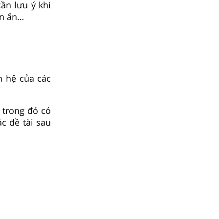
ần lưu ý khi
in ấn…
n hệ của các
 trong đó có
ác đề tài sau