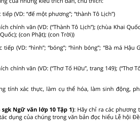
ụng của những kiểu trích dẫn, chú thích:
c tiếp (VD: “đế một phương”; “thành Tô Lịch”)
hích chính văn (VD: (“Thành Tô Lịch”); (chùa Khai Qu
Quốc); (con Phật); (con Trời))
ực tiếp (VD: “hình”; “bóng”; “hình bóng”; “Bà má Hậu 
ích chính văn (VD: (“Thơ Tố Hữu”, trang 149); (“Thơ T
g tính xác thực, làm cụ thể hóa, làm sinh động, p
5 sgk Ngữ văn lớp 10 Tập 1)
: Hãy chỉ ra các phương t
tác dụng của chúng trong văn bản đọc hiểu Lễ hội Đ