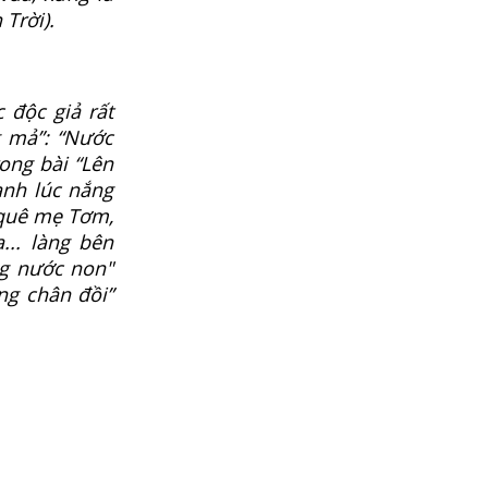
Trời).
 độc giả rất
g mả”: “Nước
ong bài “Lên
anh lúc nắng
ề quê mẹ Tơm,
.. làng bên
ng nước non"
ng chân đồi”