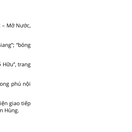
ốc – Mở Nước,
Giang”; “bóng
ố Hữu”, trang
hong phú nội
iện giao tiếp
ền Hùng.