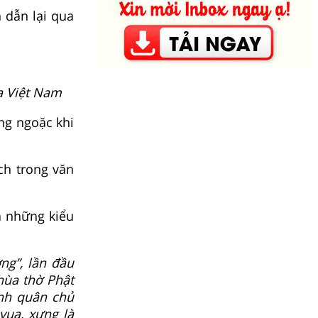
h dẫn lại qua
a Việt Nam
ng ngoặc khi
ch trong văn
a những kiểu
ng”, lần đầu
hùa thờ Phật
ình quân chủ
vua, xưng là