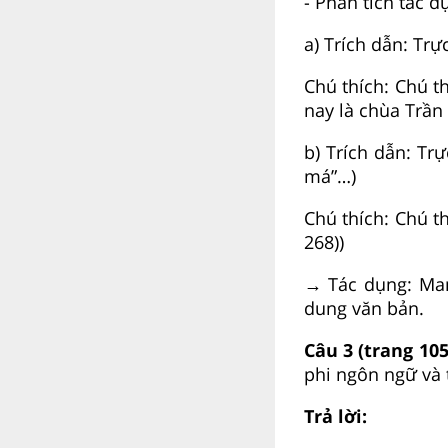
- Phân tích tác d
a) Trích dẫn: Trự
Chú thích: Chú t
nay là chùa Trần 
b) Trích dẫn: Tr
má”…)
Chú thích: Chú th
268))
→ Tác dụng: Man
dung văn bản.
Câu 3 (trang 10
phi ngôn ngữ và 
Trả lời: