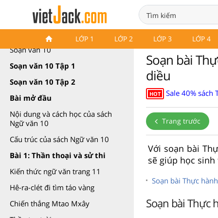
Soạn văn 10 Cánh diều
LỚP 1
LỚP 2
LỚP 3
LỚP 4
Soạn văn 10
Soạn bài Thực
Soạn văn 10 Tập 1
diều
Soạn văn 10 Tập 2
Sale 40% sách T
HOT
Bài mở đầu
Nội dung và cách học của sách
Trang trước
Ngữ văn 10
Cấu trúc của sách Ngữ văn 10
Với soạn bài Thự
Bài 1: Thần thoại và sử thi
sẽ giúp học sinh 
Kiến thức ngữ văn trang 11
Soạn bài Thực hành 
Hê-ra-clét đi tìm táo vàng
Soạn bài Thực h
Chiến thắng Mtao Mxây