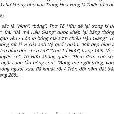
t) chứ không như vua Trung Hoa xưng là Thiên tử (con 
g)
sắc là "hình”, “bóng”. Thơ Tố Hữu để lại trong kí ức
”. Bài “Bà má Hậu Giang” được khép lại bằng “bỏn
àn yêu / Còn in bóng mã sớm chiều Hậu Giang”. Tr
bóng rất kì vĩ của anh Vệ quốc quân: “Rất đẹp hình 
 lên đỉnh dốc cheo leo” (“Thơ Tố Hữu”, trang 149). V
huyện cũ”, Tố Hữu không quên: “Đêm đêm chó sủa.
ngồi canh lẫn bóng cồn”, “Bỏng mẹ ngồi trồng, vọ
bóng người xưa, đã khuất rồi / Tròn đôi nấm đất trắ
ang 268).