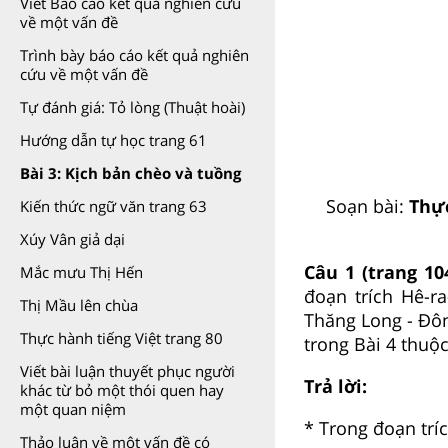
Viết Báo cáo kết quả nghiên cứu
về một vấn đề
Trình bày báo cáo kết quả nghiên
cứu về một vấn đề
Tự đánh giá: Tỏ lòng (Thuật hoài)
Hướng dẫn tự học trang 61
Bài 3: Kịch bản chèo và tuồng
Soạn bài:
Thực
Kiến thức ngữ văn trang 63
Xúy Vân giả dại
Câu 1 (trang 10
Mắc mưu Thị Hến
đoạn trích Hê-ra
Thị Mầu lên chùa
Thăng Long - Đô
Thực hành tiếng Việt trang 80
trong Bài 4 thuộc
Viết bài luận thuyết phục người
Trả lời:
khác từ bỏ một thói quen hay
một quan niệm
* Trong đoạn tríc
Thảo luận về một vấn đề có