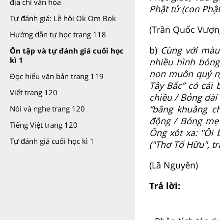
địa chỉ văn hóa
Phật tử (con Phậ
Tự đánh giá: Lễ hội Ok Om Bok
(Trần Quốc Vượn
Hướng dẫn tự học trang 118
b)
Cùng với màu 
Ôn tập và tự đánh giá cuối học
kì 1
nhiều hình bóng
non muôn quý ng
Đọc hiểu văn bản trang 119
Tây Bắc” có cái 
Viết trang 120
chiều / Bỏng dài
“bâng khuâng c
Nói và nghe trang 120
động / Bóng mẹ 
Tiếng Việt trang 120
Ông xót xa: "Ôi 
Tự đánh giá cuối học kì 1
("Thơ Tố Hữu", tr
(Lã Nguyên)
Trả lời: