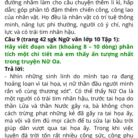
đường nhằm làm cho câu chuyện thêm li kì, hấp
dẫn; góp phần tô đậm thêm chiến công, công lao
của nhân vật. Họ đều là nhân vật có trí tuệ thông
minh, năng lực phi thường, người có ý chí, nghị
lực và có trái tim nhân hậu.
Câu 9 (trang 42 sgk Ngữ văn lớp 10 Tập 1):
Hãy viết đoạn văn (khoảng 8 – 10 dòng) phân
tích một chi tiết mà em thấy ấn tượng nhất
trong truyện Nữ Oa.
Trả lời:
- Nhìn những sinh linh do mình tạo ra đang
hoảng loạn vì tai họa, vị nữ thần đầu người mình
rắn vô cùng thương xót”. Có thể thấy Nữ Oa là
một người có trái tim nhân hậu, trước tai họa do
thần Lửa và thần Nước gây ra, bà không chọn
cách trừng phạt những kẻ đã gây ra tai họa ấy,
mà vội vã tìm đủ mọi cách để tu sửa lại bầu trời
giúp dân vượt qua tai họa ấy. Trong khi việc
luyện đá trời tốn rất nhiều công sức, công phu