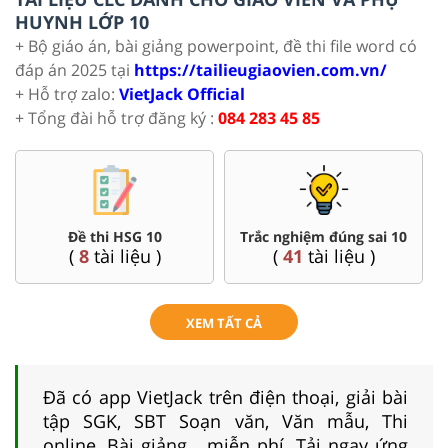
HUYNH LỚP 10
+ Bộ giáo án, bài giảng powerpoint, đề thi file word có
đáp án 2025 tại
https://tailieugiaovien.com.vn/
+ Hỗ trợ zalo:
VietJack Official
+ Tổng đài hỗ trợ đăng ký :
084 283 45 85
Đề thi HSG 10
Trắc nghiệm đúng sai 10
(
8
tài liệu )
(
41
tài liệu )
XEM TẤT CẢ
Đã có app VietJack trên điện thoại, giải bài
tập SGK, SBT Soạn văn, Văn mẫu, Thi
online, Bài giảng....miễn phí. Tải ngay ứng