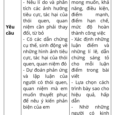
- Nêu lí do và phân
mong muốn, khả
tích các ảnh hưởng
năng, điều kiện,
tiêu cực, tác hại của
điểm mạnh,
thói quen, quan
điểm hạn chế,
Yêu
niệm cần phải thay
mức độ hoàn
cầu
đổi, từ bỏ
thành công việc
- Có các dẫn chứng
- Xác định những
cụ thể, sinh động về
luận điểm và
những hình ảnh tiêu
những lí lẽ, dẫn
cực, tác hại của thói
chứng sáng tỏ
quen, quan niệm đó
cho mỗi luận
- Dự đoán phản ứng
điểm trong bài
và lập luận của
viết
người có thói quen,
- Lựa chọn cách
quan niệm mà em
trình bày sao cho
muốn thuyết phục
hiệu quả, hấp
để nêu ý kiến phản
dẫn
biện của em
- Nhờ những
người có kinh