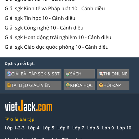
Giải sgk Kinh tế và Pháp luật 10 - Cánh diều
Giải sgk Tin học 10 - Cánh diều
Giải sgk Công nghệ 10 - Cánh diều
Giải sgk Hoạt động trải nghiệm 10 - Cánh diều
Giải sgk Giáo dục quốc phòng 10 - Cánh diều
Dịch vụ nổi bật:
GIẢI BÀI TẬP SGK & SBT
SÁCH
THI ONLINE
TÀI LIỆU GIÁO VIÊN
KHÓA HỌC
HỎI ĐÁP
Giải bài tập:
Lớp 1-2-3
Lớp 4
Lớp 5
Lớp 6
Lớp 7
Lớp 8
Lớp 9
Lớp 10