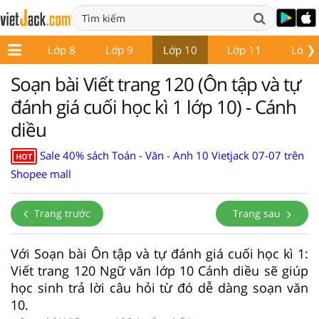
❯
ớp 7
Lớp 8
Lớp 9
Lớp 10
Lớp 11
Lớp 
Soạn bài Viết trang 120 (Ôn tập và tự
đánh giá cuối học kì 1 lớp 10) - Cánh
diều
Sale 40% sách Toán - Văn - Anh 10 Vietjack 07-07 trên
HOT
Shopee mall
Trang trước
Trang sau
Với Soạn bài Ôn tập và tự đánh giá cuối học kì 1:
Viết trang 120 Ngữ văn lớp 10 Cánh diều sẽ giúp
học sinh trả lời câu hỏi từ đó dễ dàng soạn văn
10.