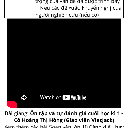
trọng của vấn đề đã được trình bày
+ Nêu các đề xuất, khuyến nghị của
người nghiên cứu (nếu có)
Bài giảng:
Ôn tập và tự đánh giá cuối học kì 1 -
Cô Hoàng Thị Hồng (Giáo viên VietJack)
Xem thêm các bài Soạn văn lớp 10 Cánh diều hay