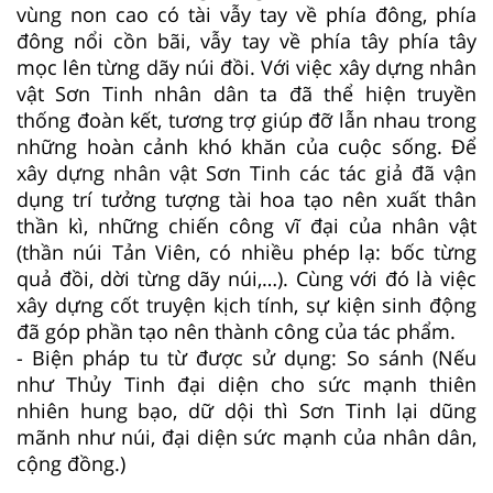
vùng non cao có tài vẫy tay về phía đông, phía
đông nổi cồn bãi, vẫy tay về phía tây phía tây
mọc lên từng dãy núi đồi. Với việc xây dựng nhân
vật Sơn Tinh nhân dân ta đã thể hiện truyền
thống đoàn kết, tương trợ giúp đỡ lẫn nhau trong
những hoàn cảnh khó khăn của cuộc sống. Để
xây dựng nhân vật Sơn Tinh các tác giả đã vận
dụng trí tưởng tượng tài hoa tạo nên xuất thân
thần kì, những chiến công vĩ đại của nhân vật
(thần núi Tản Viên, có nhiều phép lạ: bốc từng
quả đồi, dời từng dãy núi,…). Cùng với đó là việc
xây dựng cốt truyện kịch tính, sự kiện sinh động
đã góp phần tạo nên thành công của tác phẩm.
- Biện pháp tu từ được sử dụng: So sánh (Nếu
như Thủy Tinh đại diện cho sức mạnh thiên
nhiên hung bạo, dữ dội thì Sơn Tinh lại dũng
mãnh như núi, đại diện sức mạnh của nhân dân,
cộng đồng.)