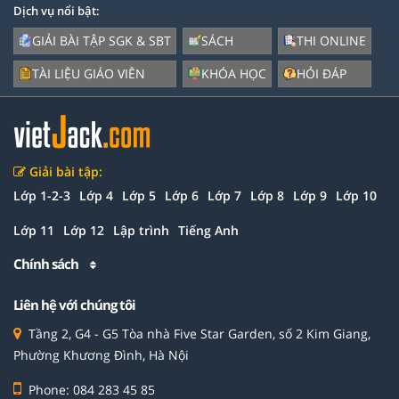
Dịch vụ nổi bật:
GIẢI BÀI TẬP SGK & SBT
SÁCH
THI ONLINE
TÀI LIỆU GIÁO VIÊN
KHÓA HỌC
HỎI ĐÁP
Giải bài tập:
Lớp 1-2-3
Lớp 4
Lớp 5
Lớp 6
Lớp 7
Lớp 8
Lớp 9
Lớp 10
Lớp 11
Lớp 12
Lập trình
Tiếng Anh
Chính sách
Liên hệ với chúng tôi
Tầng 2, G4 - G5 Tòa nhà Five Star Garden, số 2 Kim Giang,
Phường Khương Đình, Hà Nội
Phone: 084 283 45 85