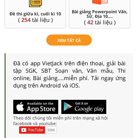
Bài giảng Powerpoint Văn,
Đề thi giữa kì, cuối kì 10
Sử, Địa 10....
(
254
tài liệu )
(
42
tài liệu )
XEM TẤT CẢ
Đã có app VietJack trên điện thoại, giải bài
tập SGK, SBT Soạn văn, Văn mẫu, Thi
online, Bài giảng....miễn phí. Tải ngay ứng
dụng trên Android và iOS.
Theo dõi chúng tôi miễn phí trên mạng xã hội
facebook và youtube: