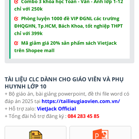
Combo 3 khóa học Toán - Văn - Anh lớp 1-12
chỉ với 250k
Phòng luyện 1000 đề VIP ĐGNL các trường
ĐHQGHN, Tp.HCM, Bách Khoa, tốt nghiệp THPT
chỉ với 399k
Mã giảm giá 20% sản phẩm sách VietJack
trên Shopee mall
TÀI LIỆU CLC DÀNH CHO GIÁO VIÊN VÀ PHỤ
HUYNH LỚP 10
+ Bộ giáo án, bài giảng powerpoint, đề thi file word có
đáp án 2025 tại
https://tailieugiaovien.com.vn/
+ Hỗ trợ zalo:
VietJack Official
+ Tổng đài hỗ trợ đăng ký :
084 283 45 85