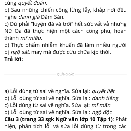
cùng
quyết đoán.
b) Sau những chiến công lừng lẫy, khắp nơi đều
nghe
danh giá
Đăm Săn.
c) Dù phải “luyện đá vá trời” hết sức vất vả nhưng
Nữ Oa đã thực hiện một cách công phu, hoàn
thành
mĩ miều.
d) Thực phẩm nhiễm khuẩn đã làm nhiều người
bị
ngộ sát,
may mà được cứu chữa kịp thời.
Trả lời:
QUẢNG CÁO
a) Lỗi dùng từ sai về nghĩa. Sửa lại:
quyết liệt
b) Lỗi dùng từ sai về nghĩa. Sửa lại:
danh tiếng
c) Lỗi dùng từ sai về nghĩa. Sửa lại:
mĩ mãn
d) Lỗi dùng từ sai về nghĩa. Sửa lại:
ngộ độc
Câu 3 (trang 33 sgk Ngữ văn lớp 10 Tập 1)
: Phát
hiện, phân tích lỗi và sửa lỗi dùng từ trong các