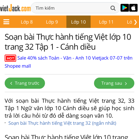
❯
ớp 7
Lớp 8
Lớp 9
Lớp 10
Lớp 11
Lớp 
Soạn bài Thực hành tiếng Việt lớp 10
trang 32 Tập 1 - Cánh diều
Sale 40% sách Toán - Văn - Anh 10 Vietjack 07-07 trên
HOT
Shopee mall
Trang trước
Trang sau
Với soạn bài Thực hành tiếng Việt trang 32, 33
Tập 1 Ngữ văn lớp 10 Cánh diều sẽ giúp học sinh
trả lời câu hỏi từ đó dễ dàng soạn văn 10.
Soạn bài Thực hành tiếng Việt trang 32 (ngắn nhất)
Soạn bài Thực hành tiếng Việt lớp 10 trang