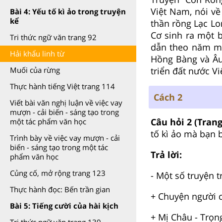
Việt Nam, nói về
Bài 4: Yếu tố kì ảo trong truyện
kể
thần rồng Lạc Lo
Cơ sinh ra một b
Tri thức ngữ văn trang 92
dẫn theo năm mư
Hải khẩu linh từ
Hồng Bàng và Âu 
triển đất nước V
Muối của rừng
Thực hành tiếng Việt trang 114
Cách 2
Viết bài văn nghị luận về việc vay
mượn - cải biến - sáng tạo trong
Câu hỏi 2 (Trang
một tác phẩm văn học
tố kì ảo mà bạn 
Trình bày về việc vay mượn - cải
biến - sáng tạo trong một tác
Trả lời:
phẩm văn học
Củng cố, mở rộng trang 123
- Một số truyện t
Thực hành đọc: Bến trần gian
+ Chuyện người 
Bài 5: Tiếng cười của hài kịch
+ Mị Châu - Trọn