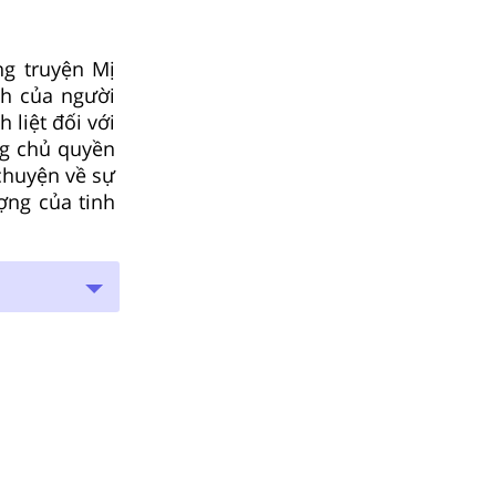
ng truyện Mị
nh của người
 liệt đối với
ng chủ quyền
chuyện về sự
ợng của tinh