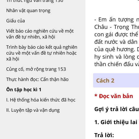
Tri thức ngữ văn trang 130
Nhân vật quan trọng
- Em ấn tượng n
Giấu của
Châu - Trọng Th
Viết báo cáo nghiên cứu về một
con gái được thể 
vấn đề tự nhiên, xã hội
đất nước và dân 
Trình bày báo cáo kết quả nghiên
của quê hương. D
cứu về một vấn đề tự nhiên hoặc
hy sinh và lòng
xã hội
thần chiến đấu v
Củng cố, mở rộng trang 153
Thực hành đọc: Cẩn thận hão
Cách 2
Ôn tập học kì 1
* Đọc văn bản
I. Hệ thống hóa kiến thức đã học
Gợi ý trả lời câ
II. Luyện tập và vận dụng
1. Giới thiệu la
Trả lời: