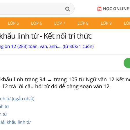
HỌC ONLINE
LỚP 5
LỚP 6
LỚP 7
LỚP 8
LỚP 9
LỚ
hẩu linh từ - Kết nối tri thức
g ôn 12 (2k8) toán, văn, anh.... (từ 80k/1 cuốn)
 khẩu linh trang 94 → trang 105 từ Ngữ văn 12 Kết nố
 12 trả lời câu hỏi từ đó dễ dàng soạn văn 12.
inh từ (ngắn nhất)
nh từ
h từ
Hải khẩu linh từ