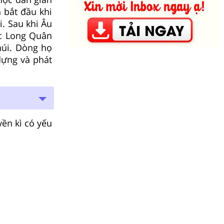
 bắt đầu khi
. Sau khi Âu
ạc Long Quân
úi. Dòng họ
dựng và phát
yền kì có yếu