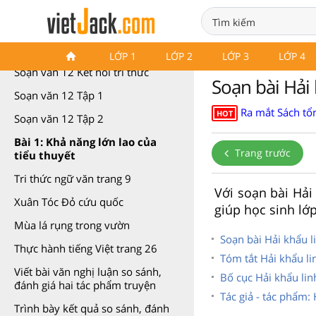
Soạn văn 12 Kết nối tri thức
LỚP 1
LỚP 2
LỚP 3
LỚP 4
Soạn văn 12 Kết nối tri thức
Soạn bài Hải k
Soạn văn 12 Tập 1
Ra mắt Sách tổn
HOT
Soạn văn 12 Tập 2
Bài 1: Khả năng lớn lao của
Trang trước
tiểu thuyết
Tri thức ngữ văn trang 9
Với soạn bài Hải
Xuân Tóc Đỏ cứu quốc
giúp học sinh lớp
Mùa lá rụng trong vườn
Soạn bài Hải khẩu l
Thực hành tiếng Việt trang 26
Tóm tắt Hải khẩu li
Viết bài văn nghị luận so sánh,
Bố cục Hải khẩu lin
đánh giá hai tác phẩm truyện
Tác giả - tác phẩm: 
Trình bày kết quả so sánh, đánh