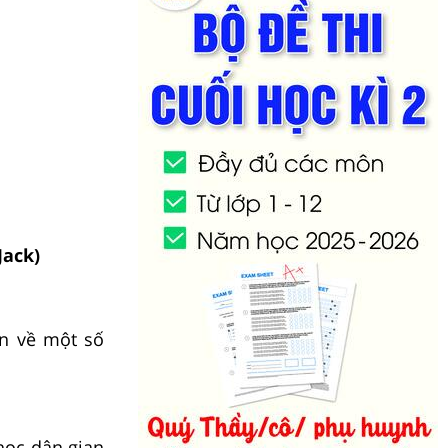
Jack)
n về một số
học dân gian