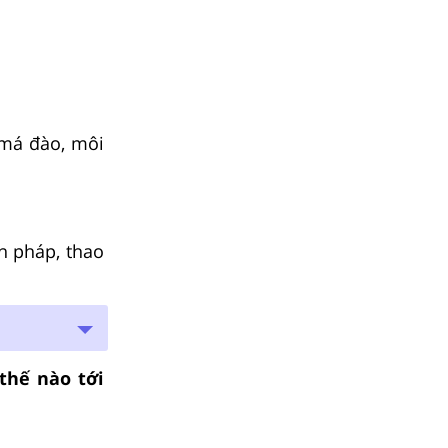
 má đào, môi
nh pháp, thao
 thế nào tới