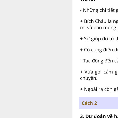
- Những chi tiết 
+ Bích Châu là n
mĩ và báo mộng.
+ Sự giúp đỡ từ 
+ Có cung điện d
- Tác động đến c
+ Vừa gợi cảm gi
chuyện.
+ Ngoài ra còn g
Cách 2
3. Dự đoán về h