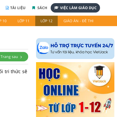
TÀI LIỆU
SÁCH
VIỆC LÀM GIÁO DỤC
P 10
LỚP 11
LỚP 12
GIÁO ÁN - ĐỀ THI
Trang sau
i tri thức sẽ