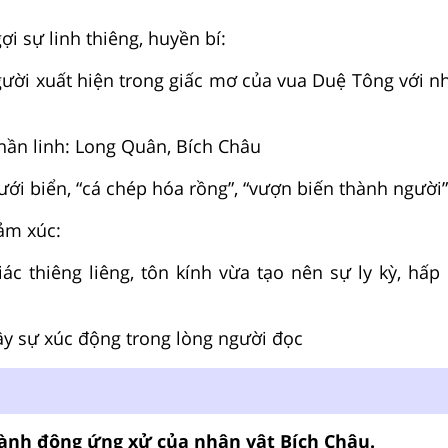
gợi sự linh thiêng, huyền bí:
gười xuất hiện trong giấc mơ của vua Duệ Tông với nh
thần linh: Long Quân, Bích Châu
ưới biển, “cá chép hóa rồng”, “vượn biến thành người”
ảm xúc:
ác thiêng liêng, tôn kính vừa tạo nên sự ly kỳ, hấp
ây sự xúc động trong lòng người đọc
ành động ứng xử của nhân vật Bích Châu.