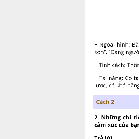
+ Ngoại hình: Bà
son”, “Dáng người
+ Tính cách: Th
+ Tài năng: Có t
lược, có khả năn
Cách 2
2. Những chi ti
cảm xúc của bạ
Trả lời