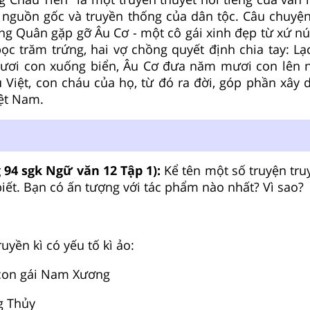
 nguồn gốc và truyền thống của dân tộc. Câu chuyện
ng Quân gặp gỡ Âu Cơ - một cô gái xinh đẹp từ xứ núi
ọc trăm trứng, hai vợ chồng quyết định chia tay: L
ơi con xuống biển, Âu Cơ đưa năm mươi con lên n
Việt, con cháu của họ, từ đó ra đời, góp phần xây 
iệt Nam.
 94 sgk Ngữ văn 12 Tập 1):
Kể tên một số truyện tru
biết. Bạn có ấn tượng với tác phẩm nào nhất? Vì sao?
ruyền kì có yếu tố kì ảo:
con gái Nam Xương
g Thủy