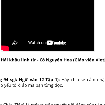
:
Hải khẩu linh từ - Cô Nguyễn Hoa (Giáo viên Viet
g 94 sgk Ngữ văn 12 Tập 1):
Hãy chia sẻ cảm nhậ
có yếu tố kì ảo mà bạn từng đọc.
 Cháu Tiên" là một truyền thuyết nổi tiếng của văn 