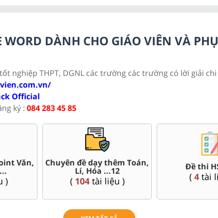
ILE WORD DÀNH CHO GIÁO VIÊN VÀ PH
 tốt nghiệp THPT, DGNL các trường các trường có lời giải chi 
ovien.com.vn/
ack Official
ăng ký :
084 283 45 85
hử tốt nghiệp
100+ đề thi ĐGNL ĐHQG
Đề thi giữ
ia form 2025
Hà Nội, Tp.Hồ Chí Minh...
(
14
i liệu )
(
84
tài liệu )