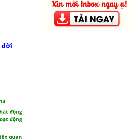
 đời
114
phát động
oạt động
liên quan