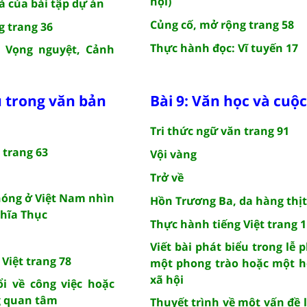
hội)
ả của bài tập dự án
Củng cố, mở rộng trang 58
g trang 36
Thực hành đọc: Vĩ tuyến 17
 Vọng nguyệt, Cảnh
ệu trong văn bản
Bài 9: Văn học và cuộc
Tri thức ngữ văn trang 91
 trang 63
Vội vàng
Trở về
hóng ở Việt Nam nhìn
Hồn Trương Ba, da hàng thịt
hĩa Thục
Thực hành tiếng Việt trang 
Viết bài phát biểu trong lễ 
Việt trang 78
một phong trào hoặc một h
xã hội
ổi về công việc hoặc
g quan tâm
Thuyết trình về một vấn đề 