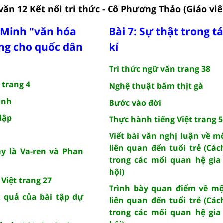
văn 12 Kết nối tri thức - Cô Phương Thảo (Giáo viê
í Minh "văn hóa
Bài 7: Sự thật trong 
ng cho quốc dân
kí
Tri thức ngữ văn trang 38
 trang 4
Nghệ thuật băm thịt gà
inh
Bước vào đời
lập
Thực hành tiếng Việt trang 5
Viết bài văn nghị luận về m
liên quan đến tuổi trẻ (Cá
y là Va-ren và Phan
trong các mối quan hệ gia
hội)
Việt trang 27
Trình bày quan điểm về mộ
t quả của bài tập dự
liên quan đến tuổi trẻ (Cá
trong các mối quan hệ gia