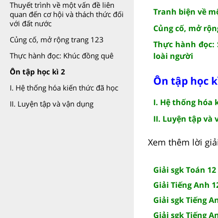
Thuyết trình về một vấn đề liên
Tranh biện về m
quan đến cơ hội và thách thức đối
với đất nước
Củng cố, mở rộn
Củng cố, mở rộng trang 123
Thực hành đọc: 
loài người
Thực hành đọc: Khúc đồng quê
Ôn tập học kì 2
Ôn tập học k
I. Hệ thống hóa kiến thức đã học
I. Hệ thống hóa 
II. Luyện tập và vận dụng
II. Luyện tập và
Xem thêm lời giải
Giải sgk Toán 12
Giải Tiếng Anh 1
Giải sgk Tiếng A
Giải sgk Tiếng A