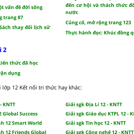
đến cơ hội và thách thức đố
ột vấn đề đời sống
nước
g trang 87
Củng cố, mở rộng trang 123
Sách thay đổi lịch sử
Thực hành đọc: Khúc đồng 
ì 2
kiến thức đã học
 vận dụng
 lớp 12 Kết nối tri thức hay khác:
 - KNTT
Giải sgk Địa Lí 12 - KNTT
2 Global Success
Giải sgk Giáo dục KTPL 12 - 
nh 12 Smart World
Giải sgk Tin học 12 - KNTT
nh 12 Friends Global
Giải sgk Công nghệ 12 - KNTT