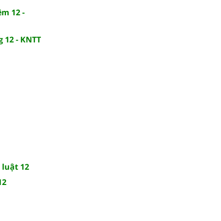
ệm 12 -
g 12 - KNTT
 luật 12
12