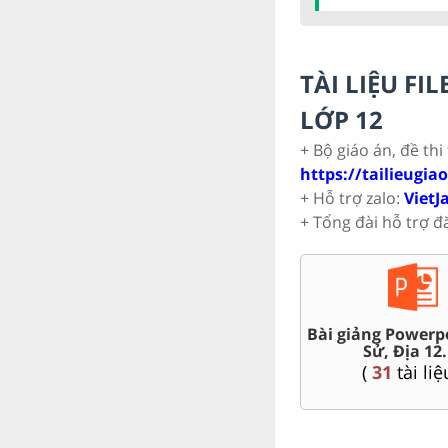
TÀI LIỆU F
LỚP 12
+ Bộ giáo án, đề thi
https://tailieugia
+ Hỗ trợ zalo:
VietJ
+ Tổng đài hỗ trợ đ
thêm Toán,
500+ đề thi t
Đề thi HSG 12
.12
THPT Quốc g
(
4
tài liệu )
iệu )
(
128
tà