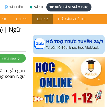
TÀI LIỆU
SÁCH
VIỆC LÀM GIÁO DỤC
P 10
LỚP 11
LỚP 12
GIÁO ÁN - ĐỀ THI
n) | Ngữ
Trang sau
hất, ngắn gọn
dàng soạn Ngữ