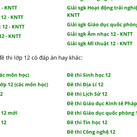
2 - KNTT
Giải sgk Hoạt động trải nghi
KNTT
 12 - KNTT
Giải sgk Giáo dục quốc phòn
c 12 - KNTT
Giải sgk Âm nhạc 12 - KNTT
12 - KNTT
Giải sgk Mĩ thuật 12 - KNTT
 đề thi lớp 12 có đáp án hay khác:
các môn học)
Đề thi Sinh học 12
lớp 12 (các môn học)
Đề thi Địa Lí 12
12
Đề thi Lịch Sử 12
Đề thi Giáo dục Kinh tế Pháp
 12 mới
Đề thi Giáo dục quốc phòng 
 12
Đề thi Tin học 12
Đề thi Công nghệ 12