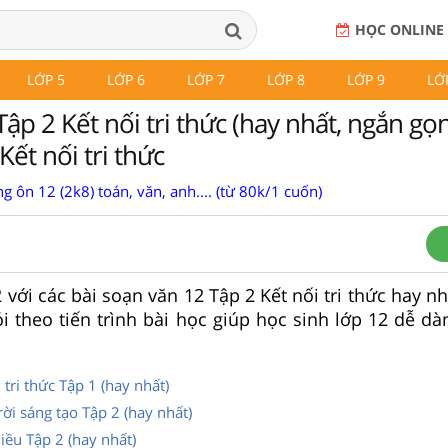
HỌC ONLINE
LỚP 5
LỚP 6
LỚP 7
LỚP 8
LỚP 9
LỚ
ập 2 Kết nối tri thức (hay nhất, ngắn gọ
Kết nối tri thức
g ôn 12 (2k8) toán, văn, anh.... (từ 80k/1 cuốn)
 với các bài soạn văn 12 Tập 2 Kết nối tri thức hay n
hỏi theo tiến trình bài học giúp học sinh lớp 12 dễ 
tri thức Tập 1 (hay nhất)
ời sáng tạo Tập 2 (hay nhất)
ều Tập 2 (hay nhất)