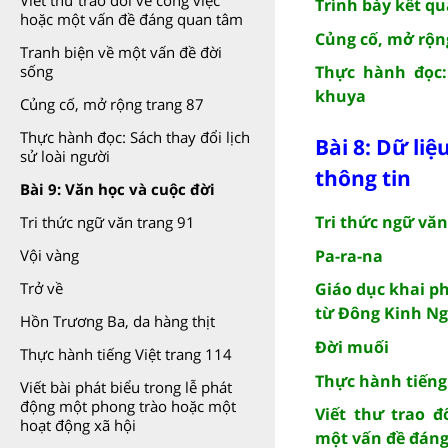
Viết thư trao đổi về công việc
Trình bày kết qu
hoặc một vấn đề đáng quan tâm
Củng cố, mở rộn
Tranh biện về một vấn đề đời
Thực hành đọc:
sống
khuya
Củng cố, mở rộng trang 87
Thực hành đọc: Sách thay đổi lịch
Bài 8: Dữ li
sử loài người
thông tin
Bài 9: Văn học và cuộc đời
Tri thức ngữ văn
Tri thức ngữ văn trang 91
Pa-ra-na
Vội vàng
Giáo dục khai p
Trở về
từ Đông Kinh Ng
Hồn Trương Ba, da hàng thịt
Đời muối
Thực hành tiếng Việt trang 114
Thực hành tiếng 
Viết bài phát biểu trong lễ phát
động một phong trào hoặc một
Viết thư trao đ
hoạt động xã hội
một vấn đề đán