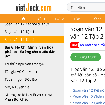
Soạn văn 12 Kết nối tri thức
LỚP 1
LỚP 2
LỚP 3
LỚP 4
Soạn văn 12 Kết nối tri thức
Soạn văn 12 T
Soạn văn 12 Tập 1
văn 12 Tập 2 
Soạn văn 12 Tập 2
Ra mắt Sách tổn
HOT
Bài 6: Hồ Chí Minh "văn hóa
phải soi đường cho quốc dân
đi"
Trang trước
Tri thức ngữ văn trang 4
Học Văn 12 Tập 2
Tác gia Hồ Chí Minh
trả lời các câu 
Tuyên ngôn Độc lập
văn 12 Tập 2.
Mộ, Nguyên tiêu
Soạn văn 12 Kết nối 
Những trò lố hay là Va-ren và
Soạn văn 12 Chân tr
Phan Bội Châu
Soạn văn 12 Cánh di