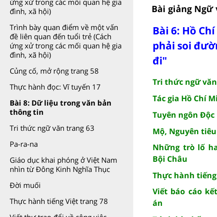
ứng xử trong các mối quan hệ gia
Bài giảng Ngữ 
đình, xã hội)
Trình bày quan điểm về một vấn
Bài 6: Hồ Ch
đề liên quan đến tuổi trẻ (Cách
phải soi đườ
ứng xử trong các mối quan hệ gia
đình, xã hội)
đi"
Củng cố, mở rộng trang 58
Tri thức ngữ văn
Thực hành đọc: Vĩ tuyến 17
Tác gia Hồ Chí M
Bài 8: Dữ liệu trong văn bản
thông tin
Tuyên ngôn Độc 
Tri thức ngữ văn trang 63
Mộ, Nguyên tiêu
Pa-ra-na
Những trò lố ha
Bội Châu
Giáo dục khai phóng ở Việt Nam
nhìn từ Đông Kinh Nghĩa Thục
Thực hành tiếng 
Đời muối
Viết báo cáo kế
Thực hành tiếng Việt trang 78
án