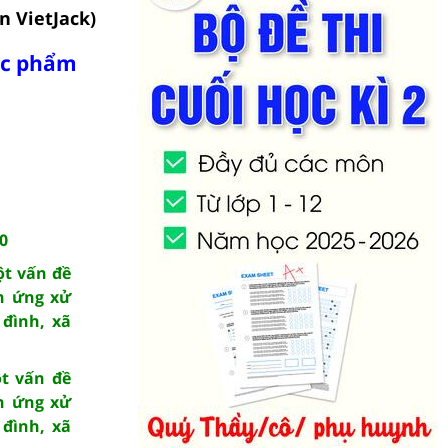
n VietJack)
tác phẩm
0
ột vấn đề
ch ứng xử
 đình, xã
t vấn đề
ch ứng xử
 đình, xã