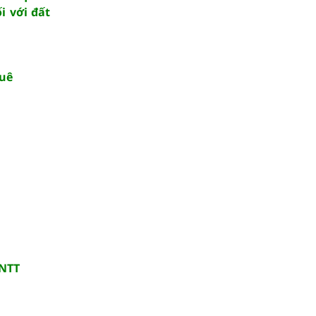
i với đất
quê
KNTT