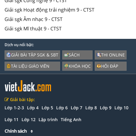
Giải sgk Công nghệ 9 - CTST
Giải sgk Hoạt động trải nghiệm 9 - CTST
Giải sgk Âm nhạc 9 - CTST
Giải sgk Mĩ thuật 9 - CTST
Dịch vụ nổi bật:
GIẢI BÀI TẬP SGK & SBT
SÁCH
THI ONLINE
TÀI LIỆU GIÁO VIÊN
KHÓA HỌC
HỎI ĐÁP
Giải bài tập:
Lớp 1-2-3
Lớp 4
Lớp 5
Lớp 6
Lớp 7
Lớp 8
Lớp 9
Lớp 10
Lớp 11
Lớp 12
Lập trình
Tiếng Anh
Chính sách