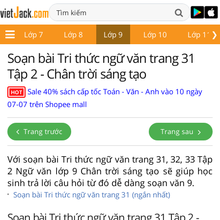
❯
6
Lớp 7
Lớp 8
Lớp 9
Lớp 10
Lớp 11
Soạn bài Tri thức ngữ văn trang 31
Tập 2 - Chân trời sáng tạo
Sale 40% sách cấp tốc Toán - Văn - Anh vào 10 ngày
HOT
07-07 trên Shopee mall
Trang trước
Trang sau
Với soạn bài Tri thức ngữ văn trang 31, 32, 33 Tập
2 Ngữ văn lớp 9 Chân trời sáng tạo sẽ giúp học
sinh trả lời câu hỏi từ đó dễ dàng soạn văn 9.
Soạn bài Tri thức ngữ văn trang 31 (ngắn nhất)
Soạn bài Tri thức ngữ văn trang 31 Tập 2 -