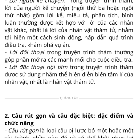
- Lời người kể chuyện:
Trong truyện trinh thám,
lời của người kể chuyện (ngôi thứ ba hoặc ngôi
thứ nhất) gồm lời kể, miêu tả, phân tích, bình
luận thường được kết hợp với lời của các nhân
vật khác, nhất là lời của nhân vật thám tử, nhằm
tái hiện một cách sinh động, hấp dẫn quá trình
điều tra, khám phá vụ án.
- Lời đối thoại
trong truyện trinh thám thường
góp phần mở ra các manh mối cho cuộc điều tra.
- Lời độc thoại nội tâm
trong truyện trinh thám
được sử dụng nhằm thể hiện diễn biến tâm lí của
nhân vật, nhất là nhân vật thám tử.
QUẢNG CÁO
2. Câu rút gọn và câu đặc biệt: đặc điểm và
chức năng
- Câu rút gọn
là loại câu bị lược bỏ một hoặc một
vài thành phần nào đó và có thể khôi phục lại