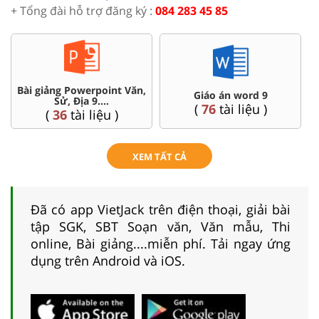
+ Tổng đài hỗ trợ đăng ký :
084 283 45 85
Bài giảng Powerpoint Văn,
C
Giáo án word 9
Sử, Địa 9....
(
76
tài liệu )
(
36
tài liệu )
XEM TẤT CẢ
Đã có app VietJack trên điện thoại, giải bài
tập SGK, SBT Soạn văn, Văn mẫu, Thi
online, Bài giảng....miễn phí. Tải ngay ứng
dụng trên Android và iOS.