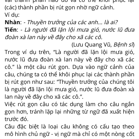
(các) thành phần bị rút gọn nhờ ngữ cảnh.
Ví dụ:
Nhàn
:
- Thuyền trưởng của các anh... là ai?
Tiến
:
- Là người đã lặn lội mưa gió, nước lũ đưa
đoàn xà lan này về đây cho xã các cô.
(Lưu Quang Vũ,
Bệnh sĩ
)
Trong ví dụ trên, “Là người đã lặn lội mưa gió,
nước lũ đưa đoàn xà lan này về đây cho xã các
cô.” là một câu rút gọn. Dựa vào ngữ cảnh của
câu, chúng ta có thể khôi phục lại các thành phần
bị rút gọn như sau: “Thuyền trưởng của chúng tôi
là người đã lặn lội mưa gió, nước lũ đưa đoàn xà
lan này về đây cho xã các cô.”.
Việc rút gọn câu có tác dụng làm cho câu ngắn
gọn hơn, tránh lặp lại những từ ngữ đã xuất hiện
trước đó.
Câu đặc biệt là loại câu không có cấu tạo theo
mô hình chủ ngữ - vị ngữ mà chỉ có một nòng cốt