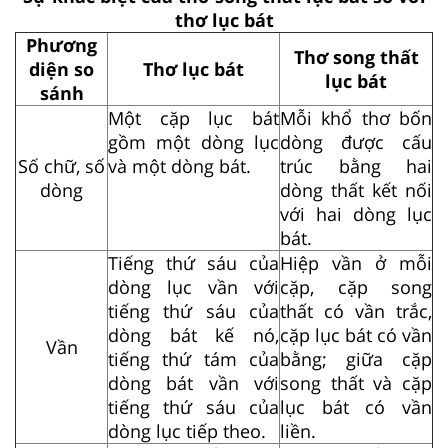
thơ lục bát
Phương
Thơ song thất
diện so
Thơ lục bát
lục bát
sánh
Một cặp lục bát
Mỗi khổ thơ bốn
gồm một dòng lục
dòng được cấu
Số chữ, số
và một dòng bát.
trúc bằng hai
dòng
dòng thất kết nối
với hai dòng lục
bát.
Tiếng thứ sáu của
Hiệp vần ở mỗi
dòng lục vần với
cặp, cặp song
tiếng thứ sáu của
thất có vần trắc,
dòng bát kế nó,
cặp lục bát có vần
Vần
tiếng thứ tám của
bằng; giữa cặp
dòng bát vần với
song thất và cặp
tiếng thứ sáu của
lục bát có vần
dòng lục tiếp theo.
liền.