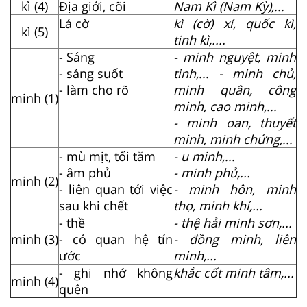
kì (4)
Địa giới, cõi
Nam Kì (Nam Kỳ),...
Lá cờ
kì (cờ) xí, quốc kì,
kì (5)
tinh kì,....
- Sáng
- minh nguyệt, minh
- sáng suốt
tinh,... - minh chủ,
- làm cho rõ
minh quân, công
minh (1)
minh, cao minh,...
- minh oan, thuyết
minh, minh chứng,...
- mù mịt, tối tăm
- u minh,...
- âm phủ
- minh phủ,...
minh (2)
- liên quan tới việc
- minh hôn, minh
sau khi chết
thọ, minh khí,...
- thề
- thệ hải minh sơn,...
minh (3)
- có quan hệ tín
- đồng minh, liên
ước
minh,...
- ghi nhớ không
khắc cốt minh tâm,...
minh (4)
quên