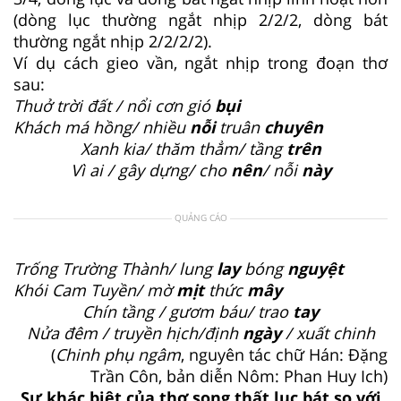
(dòng lục thường ngắt nhịp 2/2/2, dòng bát
thường ngắt nhịp 2/2/2/2).
Ví dụ cách gieo vần, ngắt nhịp trong đoạn thơ
sau:
Thuở trời đất / nổi cơn gió
bụi
Khách má hồng/ nhiều
nỗi
truân
chuyên
Xanh kia/ thăm thẳm/ tầng
trên
Vì ai / gây dựng/ cho
nên
/ nỗi
này
QUẢNG CÁO
Trống Trường Thành/ lung
lay
bóng
nguyệt
Khói Cam Tuyền/ mờ
mịt
thức
mây
Chín tầng / gươm báu/ trao
tay
Nửa đêm / truyền hịch/định
ngày
/ xuất chinh
(
Chinh phụ ngâm
, nguyên tác chữ Hán: Đặng
Trần Côn, bản diễn Nôm: Phan Huy Ich)
Sự khác biệt của thơ song thất lục bát so với