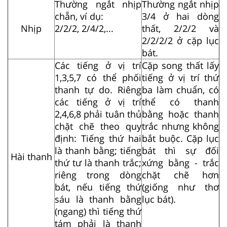
Thường ngắt nhịp
Thường ngắt nhịp
chẵn, ví dụ:
3/4 ở hai dòng
Nhịp
2/2/2, 2/4/2,...
thất, 2/2/2 và
2/2/2/2 ở cặp lục
bát.
Các tiếng ở vị trí
Cặp song thất lấy
1,3,5,7 có thể phối
tiếng ở vị trí thứ
thanh tự do. Riêng
ba làm chuẩn, có
các tiếng ở vị trí
thể có thanh
2,4,6,8 phải tuân thủ
bằng hoặc thanh
chặt chẽ theo quy
trắc nhưng không
định: Tiếng thứ hai
bắt buộc. Cặp lục
là thanh bằng; tiếng
bát thì sự đối
Hài thanh
thứ tư là thanh trắc;
xứng bằng - trắc
riêng trong dòng
chặt chẽ hơn
bát, nếu tiếng thứ
(giống như thơ
sáu là thanh bằng
lục bát).
(ngang) thì tiếng thứ
tám phải là thanh