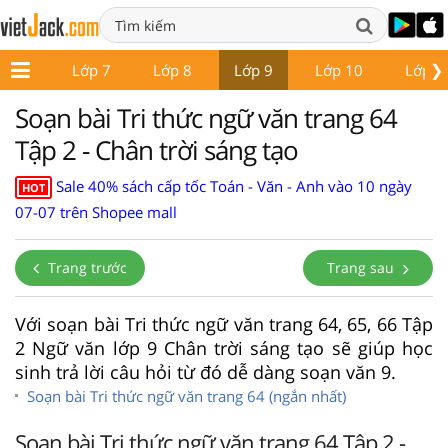
❯
ớp 6
Lớp 7
Lớp 8
Lớp 9
Lớp 10
Lớp 1
Soạn bài Tri thức ngữ văn trang 64
Tập 2 - Chân trời sáng tạo
Sale 40% sách cấp tốc Toán - Văn - Anh vào 10 ngày
HOT
07-07 trên Shopee mall
Trang trước
Trang sau
Với soạn bài Tri thức ngữ văn trang 64, 65, 66 Tập
2 Ngữ văn lớp 9 Chân trời sáng tạo sẽ giúp học
sinh trả lời câu hỏi từ đó dễ dàng soạn văn 9.
Soạn bài Tri thức ngữ văn trang 64 (ngắn nhất)
Soạn bài Tri thức ngữ văn trang 64 Tập 2 -