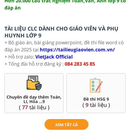
Hơn 20.000 câu trắc nghiệm Toán,Văn, Anh lớp 9 có
đáp án
TÀI LIỆU CLC DÀNH CHO GIÁO VIÊN VÀ PHỤ
HUYNH LỚP 9
+ Bộ giáo án, bài giảng powerpoint, đề thi file word có
đáp án 2025 tại
https://tailieugiaovien.com.vn/
+ Hỗ trợ zalo:
VietJack Official
+ Tổng đài hỗ trợ đăng ký :
084 283 45 85
Chuyên đề dạy thêm Toán,
Đề thi HSG 9
Lí, Hóa ...9
(
9
tài liệu )
(
77
tài liệu )
XEM TẤT CẢ