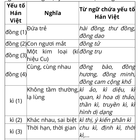
Yếu tố
Từ ngữ chứa yếu tố
Hán
Nghĩa
Hán Việt
Việt
Đứa trẻ
hài đồng, thư đồng,
đồng (1)
đồng dao
đồng (2)
Con ngươi mắt
đồng tử
Một kim loại (kí
đồng trụ
đồng (3)
hiệu Cu)
Cùng, cùng nhau
đồng bào, đồng
đồng (4)
hương, đồng minh,
đồng cam cộng khổ
Không tầm thường,
kì ảo, kì diệu, kì
lạ lùng
quan, kì hoa dị thảo,
kì (1)
thần kì, truyền kì, kì
hình dị dạng
kì (2)
Khác nhau, sai biệt
kì thị, ý kiến phân kì
Thời hạn, thời gian
chu kì, định kì, thời
kì (3)
kì,...